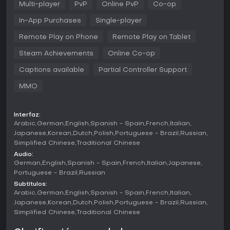
seguidores, desbloqueando así nuevas oportunidades y
Multi-player
PvP
Online PvP
Co-op
equipo. Consigues bucks y loot simplemente por participar,
y un sistema de favoritos rápido te permite alternar
In-App Purchases
Single-player
vehículos en pleno juego. La integración multijugador
Remote Play on Phone
Remote Play on Tablet
facilita crear crews para desafíos cooperativos,
destacando la dinámica de grupo en un mundo siempre
Steam Achievements
Online Co-op
conectado, aunque también hay opciones para jugar en
solitario.
Captions available
Partial Controller Support
Las disciplinas organizan la experiencia: el street racing se
MMO
centra en circuitos urbanos, el offroad en terrenos
accidentados, el freestyle en acrobacias y trucos, y el pro
racing en competiciones de pista. Grabar y compartir
Interfaz:
momentos clave es sencillo, capturando secuencias
Arabic
German
English
Spanish - Spain
French
Italian
intensas para que otros las vean.
Japanese
Korean
Dutch
Polish
Portuguese - Brazil
Russian
Simplified Chinese
Traditional Chinese
Modos de juego
Audio:
El juego agrupa las actividades en cuatro disciplinas
German
English
Spanish - Spain
French
Italian
Japanese
principales: Street Racing, Offroad, Freestyle y Pro Racing.
Portuguese - Brazil
Russian
Street Racing ofrece persecuciones a máxima velocidad
Subtítulos:
por calles urbanas y autopistas, mientras que Offroad te
Arabic
German
English
Spanish - Spain
French
Italian
reta en pistas de tierra y rallies. Freestyle desata acrobacias
Japanese
Korean
Dutch
Polish
Portuguese - Brazil
Russian
aéreas y acuáticas, y Pro Racing trae eventos
Simplified Chinese
Traditional Chinese
estructurados en pista como drifting y carreras de turismos.