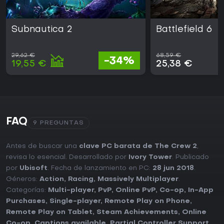
Subnautica 2
Battlefield 6
29,62 €
68,59 €
-34%
19,55 €
25,38 €
FAQ
9 PREGUNTAS
Antes de buscar una
clave PC barata de The Crew 2
,
revisa lo esencial. Desarrollado por
Ivory Tower
. Publicado
por
Ubisoft
. Fecha de lanzamiento en PC:
28 jun 2018
.
Géneros:
Action
,
Racing
,
Massively Multiplayer
.
Categorías:
Multi-player
,
PvP
,
Online PvP
,
Co-op
,
In-App
Purchases
,
Single-player
,
Remote Play on Phone
,
Remote Play on Tablet
,
Steam Achievements
,
Online
Co-op
,
Captions available
,
Partial Controller Support
,