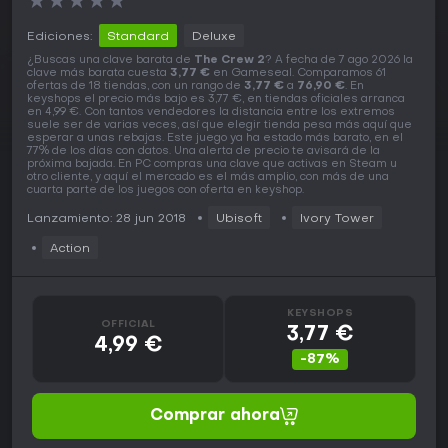
★
★
★
★
★
Ediciones:
Standard
Deluxe
¿Buscas una clave barata de
The Crew 2
? A fecha de 7 ago 2026 la
clave más barata cuesta
3,77 €
en Gameseal. Comparamos 61
ofertas de 18 tiendas, con un rango de
3,77 €
a
76,90 €
. En
keyshops el precio más bajo es 3,77 €, en tiendas oficiales arranca
en 4,99 €. Con tantos vendedores la distancia entre los extremos
suele ser de varias veces, así que elegir tienda pesa más aquí que
esperar a unas rebajas. Este juego ya ha estado más barato, en el
77% de los días con datos. Una alerta de precio te avisará de la
próxima bajada. En PC compras una clave que activas en Steam u
otro cliente, y aquí el mercado es el más amplio, con más de una
cuarta parte de los juegos con oferta en keyshop.
Lanzamiento: 28 jun 2018
Ubisoft
Ivory Tower
Action
KEYSHOPS
OFFICIAL
3,77 €
4,99 €
-87%
Comprar ahora