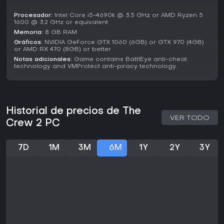
elogian su diversidad duradera en vehículos y eventos,
aunque algunos mencionan problemas de rendimiento y
Procesador:
Intel Core i5-4690k @ 3.5 GHz or AMD Ryzen 5
elementos de grinding. Si buscas un juego de carreras con
1600 @ 3.2 GHz or equivalent
acción en tierra, aire y mar, más multijugador cooperativo,
Memoria:
8 GB RAM
vale la pena, sobre todo por sus exclusivos en un entorno
Gráficos:
NVIDIA GeForce GTX 1060 (6GB) or GTX 970 (4GB)
aún jugable.
or AMD RX 470 (8GB) or better
Notas adicionales:
Game contains BattlEye anti-cheat
technology and VMProtect anti-piracy technology.
Historial de precios de The
VER TODO
Crew 2 PC
7D
1M
3M
6M
1Y
2Y
3Y