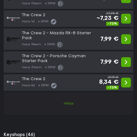
hace 15sem
DRM:
25,98 €
The Crew 2
~7,23 €
hace 1d
DRM:
-72%
The Crew 2 - Mazda RX-8 Starter
Pack
7,99 €
hace 19sem
DRM:
The Crew 2 - Porsche Cayman
Starter Pack
7,99 €
hace 31sem
DRM:
29,99 €
The Crew 2
8,34 €
hace 6d
DRM:
-72%
+Más
Keyshops (46)