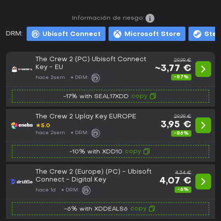
Información de riesgo:
DRM:
Ubisoft Connect
Microsoft Store
Ste
The Crew 2 (PC) Ubisoft Connect
29,99 €
Key - EU
~3,77 €
-87%
hace 2sem
DRM:
copy
-17% with SEAL17XDD
The Crew 2 Uplay Key EUROPE
29,99 €
3,95 €
★
5.0
hace 2sem
DRM:
-86%
copy
-10% with XDD10
The Crew 2 (Europe) (PC) - Ubisoft
4,34 €
Connect - Digital Key
4,07 €
-6%
hace 1d
DRM:
copy
-6% with XDDEALS6