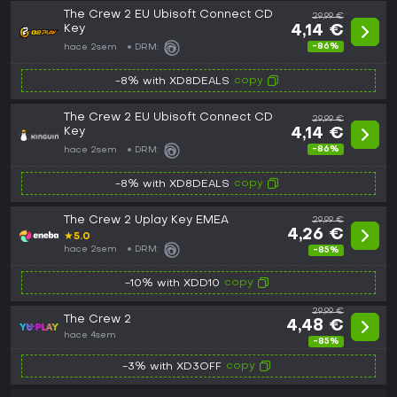
The Crew 2 EU Ubisoft Connect CD
29,99 €
Key
4,14 €
-86%
hace 2sem
DRM:
copy
-8% with XD8DEALS
The Crew 2 EU Ubisoft Connect CD
29,99 €
Key
4,14 €
-86%
hace 2sem
DRM:
copy
-8% with XD8DEALS
The Crew 2 Uplay Key EMEA
29,99 €
4,26 €
★
5.0
hace 2sem
DRM:
-85%
copy
-10% with XDD10
29,99 €
The Crew 2
4,48 €
hace 4sem
-85%
copy
-3% with XD3OFF