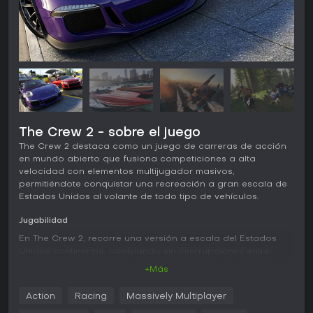
The Crew 2 - sobre el juego
The Crew 2 destaca como un juego de carreras de acción
en mundo abierto que fusiona competiciones a alta
velocidad con elementos multijugador masivos,
permitiéndote conquistar una recreación a gran escala de
Estados Unidos al volante de todo tipo de vehículos.
Jugabilidad
En The Crew 2, recorre una versión a escala del Estados
Unidos continental, cambiando sin interrupciones entre
coches, motos, barcos y aviones. Cada tipo de vehículo
+Más
tiene su propia física de conducción, lo que enriquece las
carreras y la exploración. El núcleo del juego gira en torno
Action
Racing
Massively Multiplayer
a ganar fama participando en eventos para atraer