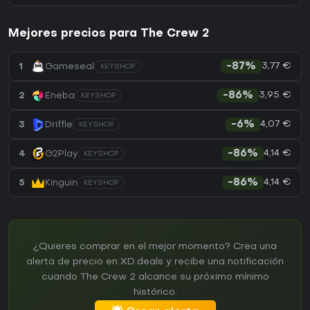
Mejores precios para The Crew 2
3,77 €
1
Gameseal
-87%
KEYSHOP
3,95 €
2
Eneba
-86%
KEYSHOP
4,07 €
3
Driffle
-6%
KEYSHOP
4,14 €
4
G2Play
-86%
KEYSHOP
4,14 €
5
Kinguin
-86%
KEYSHOP
¿Quieres comprar en el mejor momento? Crea una
alerta de precio en XD.deals y recibe una notificación
cuando The Crew 2 alcance su próximo mínimo
histórico.