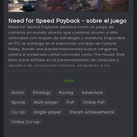
Need for Speed Payback - sobre el juego
Need for Speed Payback destaca como un juego de
carreras en mundo abierto que combina acción a alta
velocidad con toques de estrategia y aventura. Disponible
en PC, te sumerge en el submundo sórdido de Fortune
Valley, donde una banda traicionada busca venganza
contra el poderoso cártel conocido como The House. Este
título pone énfasis en la personalización de vehículos y
desafíos de conducción intensos, atrapando a los
jugadores en una historia impulsada por traiciones y
persecuciones de alto riesgo.
+Más
Jugabilidad
Action
Strategy
Racing
Adventure
En Need for Speed Payback, la experiencia gira en torno a
construir y afinar coches para dominar todo tipo de retos.
Sports
Multi-player
PvP
Online PvP
Comienzas con vehículos básicos y los mejoras
recolectando piezas y potenciando su rendimiento. El juego
Co-op
Single-player
Steam Achievements
cuenta con cinco clases de coches distintas: Race, Drift,
Online Co-op
Off-Road, Drag y Runner, cada una optimizada para
eventos específicos. Por ejemplo, los Drift brillan
deslizándose en las curvas, mientras que los Off-Road