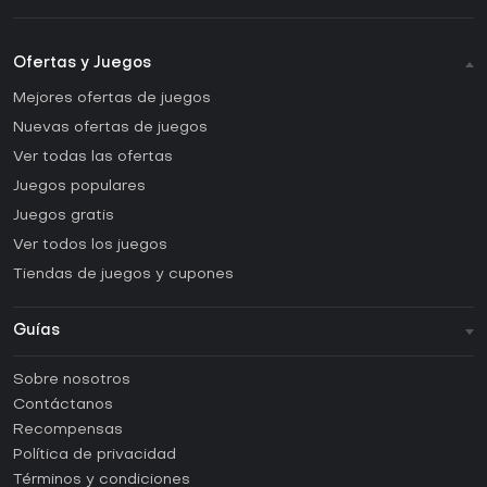
Ofertas y Juegos
Mejores ofertas de juegos
Nuevas ofertas de juegos
Ver todas las ofertas
Juegos populares
Juegos gratis
Ver todos los juegos
Tiendas de juegos y cupones
Guías
FAQ
Sobre nosotros
Guías y tutoriales
Contáctanos
¿Cómo activar una CD Key de Steam?
Recompensas
¿Cómo activar una CD Key de Epic Games?
Política de privacidad
Términos y condiciones
¿Cómo activar una CD Key de GOG?