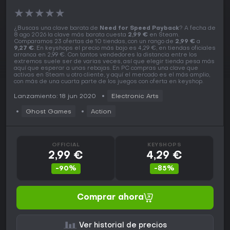
★
★
★
★
★
¿Buscas una clave barata de
Need for Speed Payback
? A fecha de
8 ago 2026 la clave más barata cuesta
2,99 €
en Steam.
Comparamos 23 ofertas de 10 tiendas, con un rango de
2,99 €
a
9,27 €
. En keyshops el precio más bajo es 4,29 €, en tiendas oficiales
arranca en 2,99 €. Con tantos vendedores la distancia entre los
extremos suele ser de varias veces, así que elegir tienda pesa más
aquí que esperar a unas rebajas. En PC compras una clave que
activas en Steam u otro cliente, y aquí el mercado es el más amplio,
con más de una cuarta parte de los juegos con oferta en keyshop.
Lanzamiento: 18 jun 2020
Electronic Arts
Ghost Games
Action
OFFICIAL
KEYSHOPS
2,99 €
4,29 €
-90%
-85%
Comprar ahora
Ver historial de precios