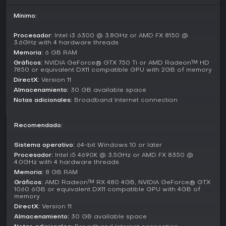
Incluyen operaciones al estilo atraco y duelos coche contra
coche, donde la estrategia es clave para superar a los
Mínimo:
rivales.
Procesador:
Intel i3 6300 @ 3.8GHz or AMD FX 8150 @
Más allá de la trama principal, puedes lanzarte a
3.6GHz with 4 hardware threads
actividades free-roam como retos de velocidad o
Memoria:
6 GB RAM
búsquedas de coleccionables. Los modos competitivos
Gráficos:
NVIDIA GeForce® GTX 750 Ti or AMD Radeon™ HD
llegan vía tablas de clasificación online, para comparar
7850 or equivalent DX11 compatible GPU with 2GB of memory
tiempos y puntuaciones en carreras o drifts. Su enfoque en
DirectX:
Version 11
el juego offline permite disfrutarlo al completo sin internet,
Almacenamiento:
30 GB available space
aunque Autolog potencia la rivalidad con desafíos
Notas adicionales:
Broadband Internet connection
asíncronos.
Key Mechanics and Features
Recomendado:
El núcleo del gameplay es el sistema de mejoras, basado
en ganar piezas mediante eventos o exploración. A veces
Sistema operativo:
64-bit Windows 10 or later
resulta aleatorio, ya que el progreso depende de conseguir
Procesador:
Intel i5 4690K @ 3.5GHz or AMD FX 8350 @
objetos específicos para elevar las estadísticas del coche.
4.0GHz with 4 hardware threads
The House es la facción antagonista principal, que domina
Memoria:
8 GB RAM
el bajo mundo de la ciudad e influye en los eventos con sus
Gráficos:
AMD Radeon™ RX 480 4GB, NVIDIA GeForce® GTX
operaciones de cártel.
1060 6GB or equivalent DX11 compatible GPU with 4GB of
memory
La física de conducción fusiona accesibilidad arcade con
DirectX:
Version 11
toques realistas, sobre todo en secciones off-road donde
Almacenamiento:
30 GB available space
el terreno impacta el manejo. Las perspectivas multi-