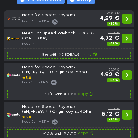
30,00 €
Need for Speed: Payback
4,29 €
hace 5h
DRM:
-85%
Need For Speed Payback EU XBOX
29,99 €
4,72 €
One CD Key
-84%
hace 1h
copy
-8% with XD8DEALS
Need for Speed: Payback
29,99 €
(EN/FR/ES/PT) Origin Key Global
4,92 €
★
5.0
-83%
hace 1h
DRM:
copy
-10% with XDD10
Need for Speed: Payback
29,99 €
(EN/FR/ES/PT) Origin Key EUROPE
5,12 €
★
5.0
-82%
hace 2d
DRM:
copy
-10% with XDD10