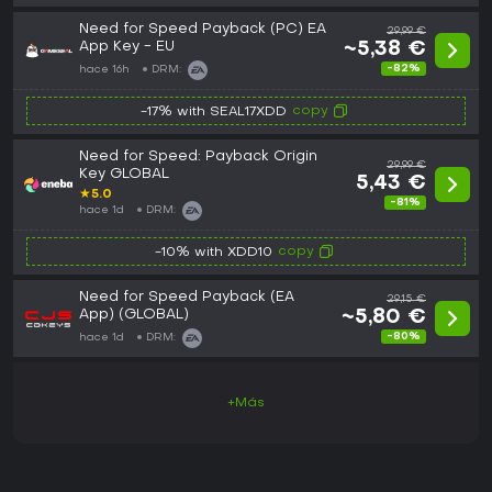
Need for Speed Payback (PC) EA
29,99 €
App Key - EU
~5,38 €
-82%
hace 16h
DRM:
copy
-17% with SEAL17XDD
Need for Speed: Payback Origin
29,99 €
Key GLOBAL
5,43 €
★
5.0
-81%
hace 1d
DRM:
copy
-10% with XDD10
Need for Speed Payback (EA
29,15 €
App) (GLOBAL)
~5,80 €
-80%
hace 1d
DRM:
+Más