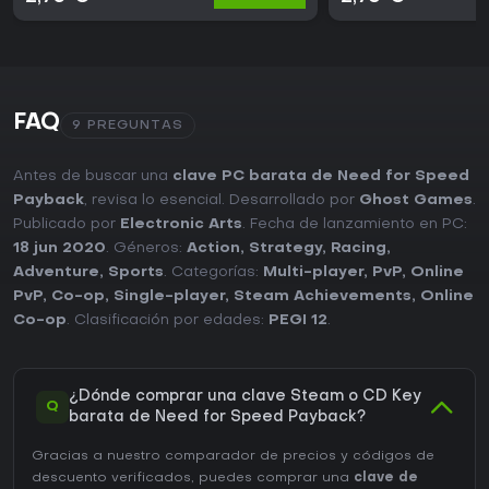
FAQ
9 PREGUNTAS
Antes de buscar una
clave PC barata de Need for Speed
Payback
, revisa lo esencial. Desarrollado por
Ghost Games
.
Publicado por
Electronic Arts
. Fecha de lanzamiento en PC:
18 jun 2020
. Géneros:
Action
,
Strategy
,
Racing
,
Adventure
,
Sports
. Categorías:
Multi-player
,
PvP
,
Online
PvP
,
Co-op
,
Single-player
,
Steam Achievements
,
Online
Co-op
. Clasificación por edades:
PEGI 12
.
¿Dónde comprar una clave Steam o CD Key
Q
barata de Need for Speed Payback?
Gracias a nuestro comparador de precios y códigos de
descuento verificados, puedes comprar una
clave de