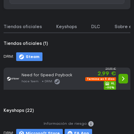
Tiendas oficiales
Keyshops
DLC
Sobre el
Tiendas oficiales (1)
DRM:
Steam
29,99 €
2,99 €
Need for Speed Payback
Termina en 5 días
hace 1sem
DRM:
-90%
Keyshops (22)
Información de riesgo:
DRM:
Microsoft Store
EA App