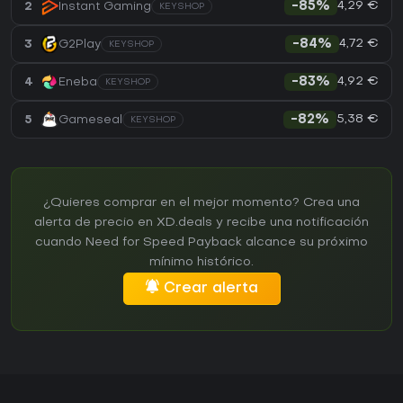
4,29 €
2
Instant Gaming
-85%
KEYSHOP
4,72 €
3
G2Play
-84%
KEYSHOP
4,92 €
4
Eneba
-83%
KEYSHOP
5,38 €
5
Gameseal
-82%
KEYSHOP
¿Quieres comprar en el mejor momento? Crea una
alerta de precio en XD.deals y recibe una notificación
cuando Need for Speed Payback alcance su próximo
mínimo histórico.
Crear alerta