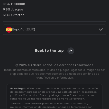
RSS Noticias
¿Cómo activar una CD Key de Ubisoft Connect?
RSS Juegos
¿Cómo activar una CD Key de EA App?
RSS Ofertas
¿Cómo activar una CD Key de Battle.net?
España (EUR)
Back to the top
© 2026 XD.deals. Todos los derechos reservados.
Todas las marcas comerciales, títulos de juegos, logotipos e imágenes son
propiedad de sus respectivos dueños y se usan solo con fines de
identificación e información.
Aviso legal:
XD.deals es un servicio independiente de comparación
de precios y agregación de ofertas y no está afiliado ni respaldado
por Valve Corporation. Steam y el logotipo de Steam son marcas
comerciales y/o marcas registradas de Valve Corporation.
XD.deals utiliza datos disponibles públicamente de Steam y
muestra información de precios de tiendas de terceros solo con