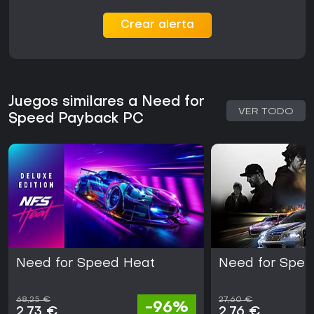
Crear alerta
Juegos similares a Need for
VER TODO
Speed Payback PC
Need for Speed Heat
Need for Spe
68,25 €
27,60 €
-96%
2,73 €
2,76 €