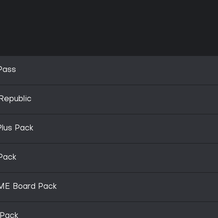
Pass
Republic
Plus Pack
Pack
EME Board Pack
 Pack