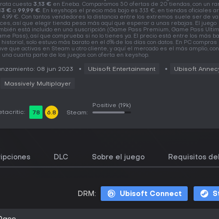
rata cuesta
3,13 €
en Eneba. Comparamos 50 ofertas de 20 tiendas, con un ra
13 €
a
99,99 €
. En keyshops el precio más bajo es 3,13 €, en tiendas oficiales a
 4,99 €. Con tantos vendedores la distancia entre los extremos suele ser de va
ces, así que elegir tienda pesa más aquí que esperar a unas rebajas. El juego
mbién está incluido en una suscripción (Game Pass Premium, Game Pass Ultim
me Pass), así que comprueba si no lo tienes ya. El precio está entre los más b
 historial, solo estuvo más barato en el 6% de los días con datos. En PC compras
ave que activas en Steam u otro cliente, y aquí el mercado es el más amplio, co
 una cuarta parte de los juegos con oferta en keyshop.
nzamiento: 08 jun 2023
Ubisoft Entertainment
Ubisoft Annec
Massively Multiplayer
Positive
(19k)
tacritic:
78
6.8
Steam:
ipciones
DLC
Sobre el juego
Requisitos de
DRM:
Ubisoft Connect
S