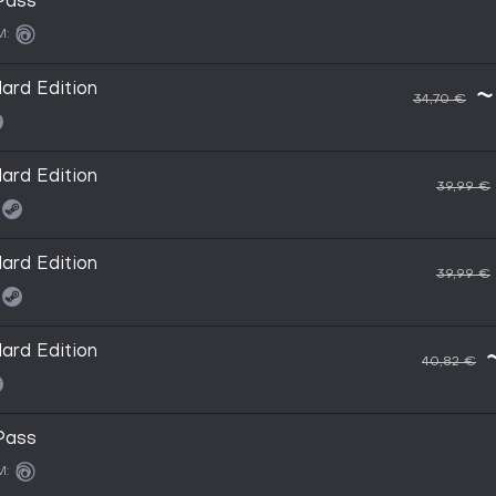
Pass
M:
ard Edition
~
34,70 €
ard Edition
39,99 €
ard Edition
39,99 €
ard Edition
40,82 €
Pass
M: