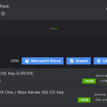
 Pack
+Más
DRM:
Microsoft Store
Steam
Ub
 LIVE Key EUROPE
39,99 
-92%
-10%
OX One / Xbox Series X|S CD Key
39,99 €
-91%
-8% wi