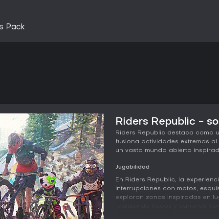
s Pack
Riders Republic - so
Riders Republic destaca como u
fusiona actividades extremas al 
un vasto mundo abierto inspirad
Jugabilidad
En Riders Republic, la experienc
interrupciones con motos, esquí
exploran zonas inspiradas en l
realizando trucos y carreras po
control arcade enfocado en veloc