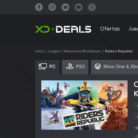
Ofertas
Jue
Inicio
Juegos
Massively Multiplayer
Riders Republic
PC
PS5
Xbox One & Xbo
¿B