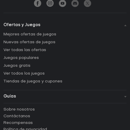
Ofertas y Juegos
Mejores ofertas de juegos
Nuevas ofertas de juegos
Ver todas las ofertas
Juegos populares
Juegos gratis
Ver todos los juegos
Tiendas de juegos y cupones
Guías
FAQ
Sobre nosotros
Guías y tutoriales
Contáctanos
¿Cómo activar una CD Key de Steam?
Recompensas
¿Cómo activar una CD Key de Epic Games?
Política de privacidad