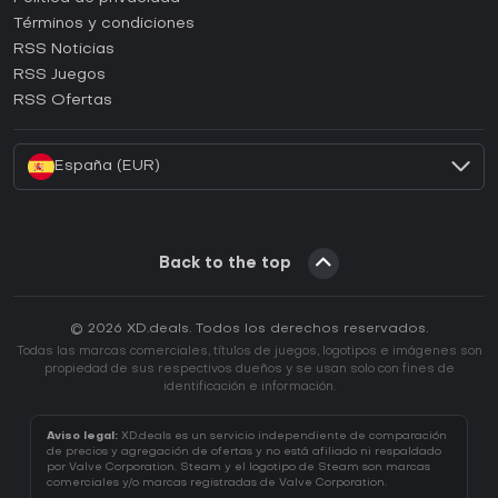
Términos y condiciones
¿Cómo activar una CD Key de GOG?
RSS Noticias
¿Cómo activar una CD Key de Ubisoft Connect?
RSS Juegos
¿Cómo activar una CD Key de EA App?
RSS Ofertas
¿Cómo activar una CD Key de Battle.net?
España (EUR)
Back to the top
© 2026 XD.deals. Todos los derechos reservados.
Todas las marcas comerciales, títulos de juegos, logotipos e imágenes son
propiedad de sus respectivos dueños y se usan solo con fines de
identificación e información.
Aviso legal:
XD.deals es un servicio independiente de comparación
de precios y agregación de ofertas y no está afiliado ni respaldado
por Valve Corporation. Steam y el logotipo de Steam son marcas
comerciales y/o marcas registradas de Valve Corporation.