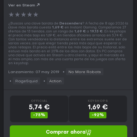
Ver en Steam
★
★
★
★
★
¿Buscas una clave barata de
Descenders
? A fecha de 8 ago 2026 la
clave más barata cuesta
1,69 €
en Instant Gaming. Comparamos 27
ofertas de 13 tiendas, con un rango de
1,69 €
a
19,13 €
. En keyshops
el precio más bajo es 1,69 €, en tiendas oficiales arranca en 5,74 €.
Con tantos vendedores la distancia entre los extremos suele ser de
varias veces, así que elegir tienda pesa más aquí que esperar a
unas rebajas. El precio está entre los más bajos de su historial, solo
estuvo más barato en el 25% de los días con datos. En PC compras
una clave que activas en Steam u otro cliente, y aquí el mercado es
el más amplio, con más de una cuarta parte de los juegos con oferta
en keyshop.
Lanzamiento: 07 may 2019
No More Robots
RageSquid
Action
OFFICIAL
KEYSHOPS
5,74 €
1,69 €
-75%
-92%
Comprar ahora