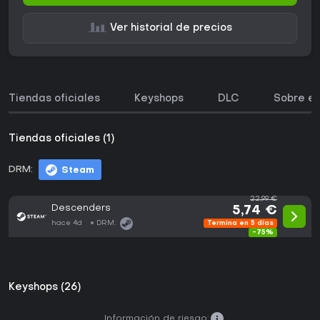
Ver historial de precios
Tiendas oficiales
Keyshops
DLC
Sobre el
Tiendas oficiales (1)
DRM:
Steam
22,99 €
Descenders
5,74 €
hace 4d
DRM:
Termina en 5 días
-75%
Keyshops (26)
Información de riesgo: