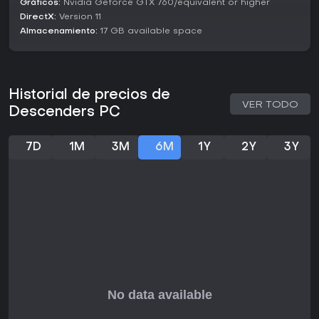
Gráficos:
Nvidia Geforce GTX 760/equivalent or higher
el apoyo continuo de su comunidad a través de los
DirectX:
Version 11
sistemas ya establecidos.
Almacenamiento:
17 GB available space
Historial de precios de
VER TODO
Descenders PC
7D
1M
3M
6M
1Y
2Y
3Y