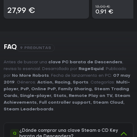
13,00 €
27,99 €
0,91 €
FAQ
9 PREGUNTAS
Antes de buscar una
clave PC barata de Descenders
,
revisa lo esencial. Desarrollado por
RageSquid
. Publicado
por
No More Robots
. Fecha de lanzamiento en PC:
07 may
2019
. Géneros:
Action
,
Racing
,
Sports
. Categorías:
Multi-
player
,
PvP
,
Online PvP
,
Family Sharing
,
Steam Trading
Cards
,
Single-player
,
Stats
,
Remote Play on TV
,
Steam
Achievements
,
Full controller support
,
Steam Cloud
,
Steam Leaderboards
.
¿Dónde comprar una clave Steam o CD Key
Q
barata de Descenders?