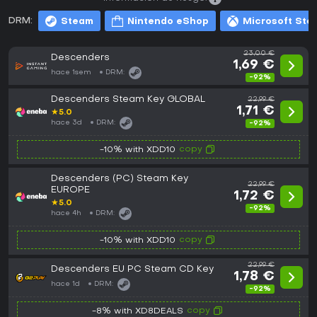
DRM:
Steam
Nintendo eShop
Microsoft Sto
23,00 €
Descenders
1,69 €
hace 1sem
DRM:
-92%
Descenders Steam Key GLOBAL
22,99 €
1,71 €
★
5.0
hace 3d
DRM:
-92%
copy
-10% with XDD10
Descenders (PC) Steam Key
22,99 €
EUROPE
1,72 €
★
5.0
-92%
hace 4h
DRM:
copy
-10% with XDD10
22,99 €
Descenders EU PC Steam CD Key
1,78 €
hace 1d
DRM:
-92%
copy
-8% with XD8DEALS