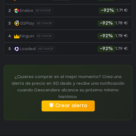
1,71 €
2
Eneba
-92%
KEYSHOP
1,78 €
3
G2Play
-92%
KEYSHOP
1,78 €
4
Kinguin
-92%
KEYSHOP
1,79 €
5
Loaded
-92%
KEYSHOP
¿Quieres comprar en el mejor momento? Crea una
alerta de precio en XD.deals y recibe una notificación
cuando Descenders alcance su próximo mínimo
histórico.
Crear alerta