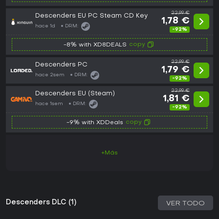
22,99 €
Descenders EU PC Steam CD Key
1,78 €
hace 1d
DRM:
-92%
copy
-8% with XD8DEALS
22,99 €
Descenders PC
1,79 €
hace 2sem
DRM:
-92%
22,99 €
Descenders EU (Steam)
1,81 €
hace 1sem
DRM:
-92%
copy
-9% with XDDeals
+Más
Descenders DLC (1)
VER TODO