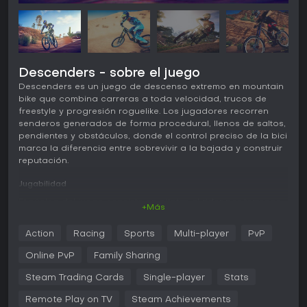
Descenders - sobre el juego
Descenders es un juego de descenso extremo en mountain
bike que combina carreras a toda velocidad, trucos de
freestyle y progresión roguelike. Los jugadores recorren
senderos generados de forma procedural, llenos de saltos,
pendientes y obstáculos, donde el control preciso de la bici
marca la diferencia entre sobrevivir a la bajada y construir
reputación.
Jugabilidad
El núcleo del juego consiste en pilotar al rider por terrenos
+Más
de bajada mediante un sistema de física muy detallado.
Con movimientos sutiles se controla la velocidad, el
Action
Racing
Sports
Multi-player
PvP
equilibrio y las maniobras aéreas como giros, flips, whips y
scrubs. Cada intento genera un trazado distinto, por lo que
Online PvP
Family Sharing
hay que adaptarse sobre la marcha a nuevos saltos y
descensos. Los errores tienen consecuencias reales y
Steam Trading Cards
Single-player
Stats
suelen terminar la carrera, obligando a empezar de nuevo.
Remote Play on TV
Steam Achievements
Los mutadores introducen elementos roguelike al conceder