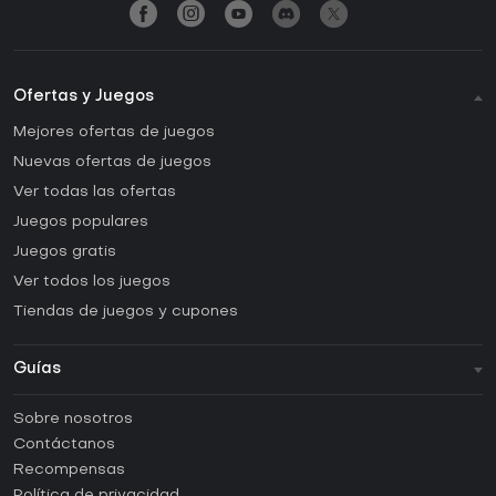
Ofertas y Juegos
Mejores ofertas de juegos
Nuevas ofertas de juegos
Ver todas las ofertas
Juegos populares
Juegos gratis
Ver todos los juegos
Tiendas de juegos y cupones
Guías
FAQ
Sobre nosotros
Guías y tutoriales
Contáctanos
¿Cómo activar una CD Key de Steam?
Recompensas
¿Cómo activar una CD Key de Epic Games?
Política de privacidad