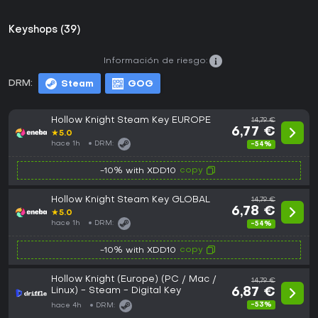
Keyshops (39)
Información de riesgo:
DRM:
Steam
GOG
Hollow Knight Steam Key EUROPE
14,79 €
6,77 €
★
5.0
hace 1h
DRM:
-54%
copy
-10% with XDD10
Hollow Knight Steam Key GLOBAL
14,79 €
6,78 €
★
5.0
hace 1h
DRM:
-54%
copy
-10% with XDD10
Hollow Knight (Europe) (PC / Mac /
14,79 €
Linux) - Steam - Digital Key
6,87 €
-53%
hace 4h
DRM: