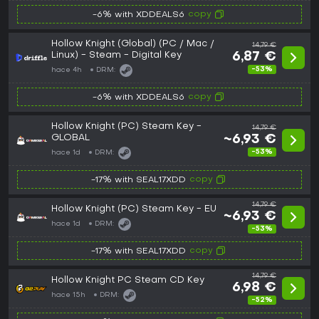
copy
-6% with XDDEALS6
Hollow Knight (Global) (PC / Mac /
14,79 €
Linux) - Steam - Digital Key
6,87 €
-53%
hace 4h
DRM:
copy
-6% with XDDEALS6
Hollow Knight (PC) Steam Key -
14,79 €
GLOBAL
~6,93 €
-53%
hace 1d
DRM:
copy
-17% with SEAL17XDD
14,79 €
Hollow Knight (PC) Steam Key - EU
~6,93 €
hace 1d
DRM:
-53%
copy
-17% with SEAL17XDD
14,79 €
Hollow Knight PC Steam CD Key
6,98 €
hace 15h
DRM:
-52%