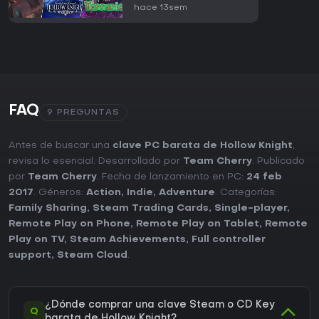
hace 13sem
FAQ
9 PREGUNTAS
Antes de buscar una
clave PC barata de Hollow Knight
,
revisa lo esencial. Desarrollado por
Team Cherry
. Publicado
por
Team Cherry
. Fecha de lanzamiento en PC:
24 feb
2017
. Géneros:
Action
,
Indie
,
Adventure
. Categorías:
Family Sharing
,
Steam Trading Cards
,
Single-player
,
Remote Play on Phone
,
Remote Play on Tablet
,
Remote
Play on TV
,
Steam Achievements
,
Full controller
support
,
Steam Cloud
.
¿Dónde comprar una clave Steam o CD Key
Q
barata de Hollow Knight?