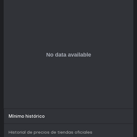
recientes garantizan un rendimiento óptimo en sistemas
nuevos, lo que lo convierte en una opción firme para
novatos y veteranos. Las reseñas en plataformas como
Steam muestran un feedback abrumadoramente positivo,
con más del 95% de aprobación de cientos de miles de
usuarios, destacando su valor y rejugabilidad. Si te atraen
los controles precisos y una narrativa atmosférica, es una
recomendación firme; no obstante, su dificultad puede
alejar a quienes buscan un juego casual.
Mínimo histórico
Historial de precios de tiendas oficiales