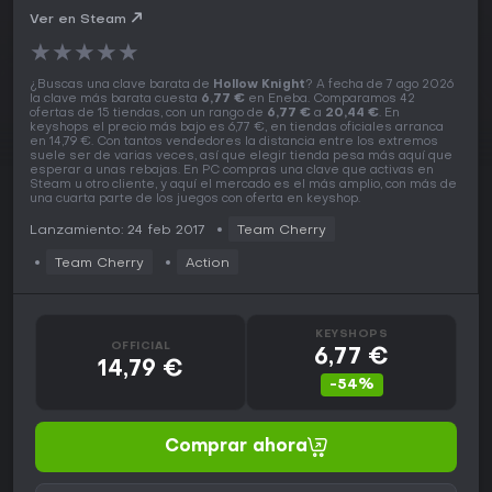
Ver en Steam
★
★
★
★
★
¿Buscas una clave barata de
Hollow Knight
? A fecha de 7 ago 2026
la clave más barata cuesta
6,77 €
en Eneba. Comparamos 42
ofertas de 15 tiendas, con un rango de
6,77 €
a
20,44 €
. En
keyshops el precio más bajo es 6,77 €, en tiendas oficiales arranca
en 14,79 €. Con tantos vendedores la distancia entre los extremos
suele ser de varias veces, así que elegir tienda pesa más aquí que
esperar a unas rebajas. En PC compras una clave que activas en
Steam u otro cliente, y aquí el mercado es el más amplio, con más de
una cuarta parte de los juegos con oferta en keyshop.
Lanzamiento: 24 feb 2017
Team Cherry
Team Cherry
Action
KEYSHOPS
OFFICIAL
6,77 €
14,79 €
-54%
Comprar ahora