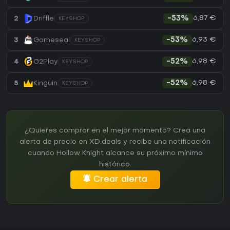
6,87 €
2
Driffle
-53%
KEYSHOP
6,93 €
3
Gameseal
-53%
KEYSHOP
6,98 €
4
G2Play
-52%
KEYSHOP
6,98 €
5
Kinguin
-52%
KEYSHOP
¿Quieres comprar en el mejor momento? Crea una
alerta de precio en XD.deals y recibe una notificación
cuando Hollow Knight alcance su próximo mínimo
histórico.
Crear alerta