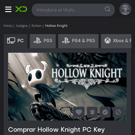
Todas
Inicio
Juegos
Action
Hollow Knight
PC
PS5
PS4 & PS5
Xbox & P
Comprar Hollow Knight PC Key