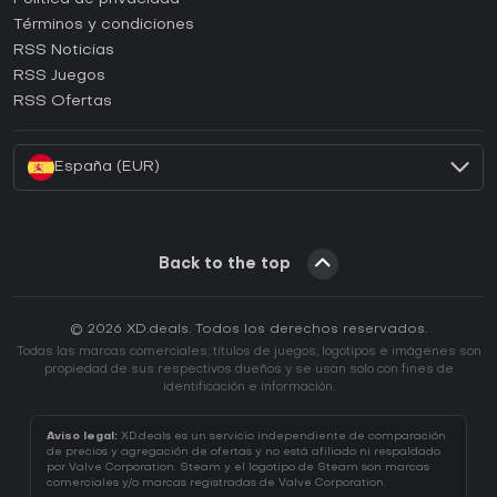
Términos y condiciones
¿Cómo activar una CD Key de GOG?
RSS Noticias
¿Cómo activar una CD Key de Ubisoft Connect?
RSS Juegos
¿Cómo activar una CD Key de EA App?
RSS Ofertas
¿Cómo activar una CD Key de Battle.net?
España (EUR)
Back to the top
© 2026 XD.deals. Todos los derechos reservados.
Todas las marcas comerciales, títulos de juegos, logotipos e imágenes son
propiedad de sus respectivos dueños y se usan solo con fines de
identificación e información.
Aviso legal:
XD.deals es un servicio independiente de comparación
de precios y agregación de ofertas y no está afiliado ni respaldado
por Valve Corporation. Steam y el logotipo de Steam son marcas
comerciales y/o marcas registradas de Valve Corporation.