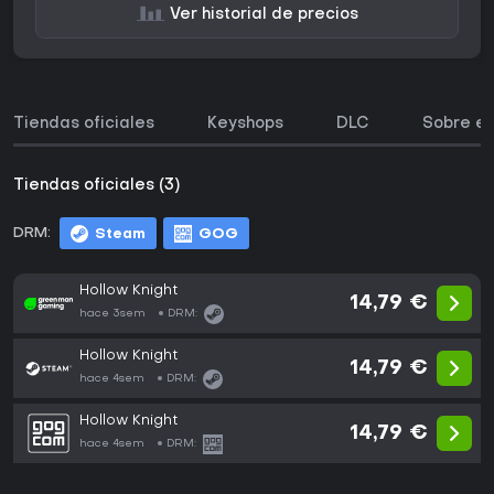
Ver historial de precios
Tiendas oficiales
Keyshops
DLC
Sobre el
Tiendas oficiales (3)
DRM:
Steam
GOG
Hollow Knight
14,79 €
hace 3sem
DRM:
Hollow Knight
14,79 €
hace 4sem
DRM:
Hollow Knight
14,79 €
hace 4sem
DRM: