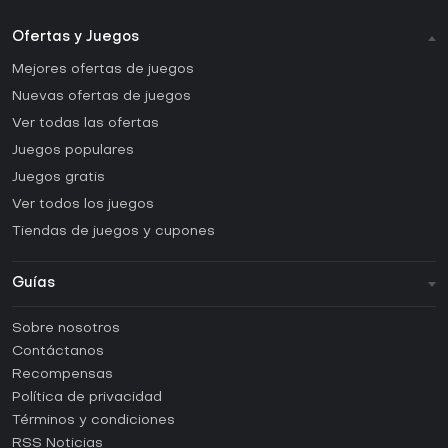
Ofertas y Juegos
Mejores ofertas de juegos
Nuevas ofertas de juegos
Ver todas las ofertas
Juegos populares
Juegos gratis
Ver todos los juegos
Tiendas de juegos y cupones
Guías
FAQ
Sobre nosotros
Guías y tutoriales
Contáctanos
¿Cómo activar una CD Key de Steam?
Recompensas
¿Cómo activar una CD Key de Epic Games?
Política de privacidad
Términos y condiciones
¿Cómo activar una CD Key de GOG?
RSS Noticias