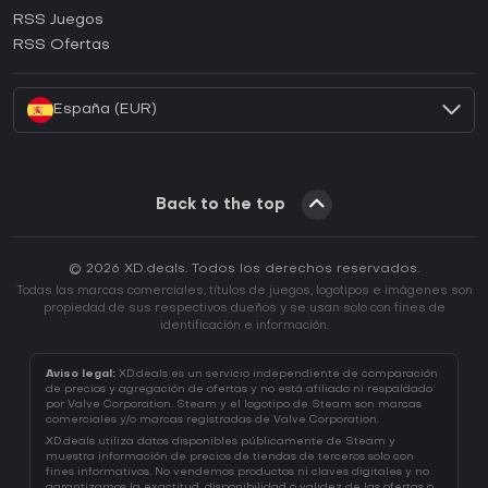
¿Cómo activar una CD Key de Ubisoft Connect?
RSS Juegos
¿Cómo activar una CD Key de EA App?
RSS Ofertas
¿Cómo activar una CD Key de Battle.net?
España (EUR)
Back to the top
© 2026 XD.deals. Todos los derechos reservados.
Todas las marcas comerciales, títulos de juegos, logotipos e imágenes son
propiedad de sus respectivos dueños y se usan solo con fines de
identificación e información.
Aviso legal:
XD.deals es un servicio independiente de comparación
de precios y agregación de ofertas y no está afiliado ni respaldado
por Valve Corporation. Steam y el logotipo de Steam son marcas
comerciales y/o marcas registradas de Valve Corporation.
XD.deals utiliza datos disponibles públicamente de Steam y
muestra información de precios de tiendas de terceros solo con
fines informativos. No vendemos productos ni claves digitales y no
garantizamos la exactitud, disponibilidad o validez de las ofertas o