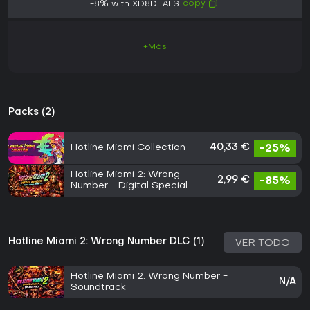
copy
-8% with XD8DEALS
+Más
Packs (2)
Hotline Miami Collection
40,33 €
-25%
Hotline Miami 2: Wrong
2,99 €
-85%
Number - Digital Special
Edition
Hotline Miami 2: Wrong Number DLC (1)
VER TODO
Hotline Miami 2: Wrong Number -
N/A
Soundtrack