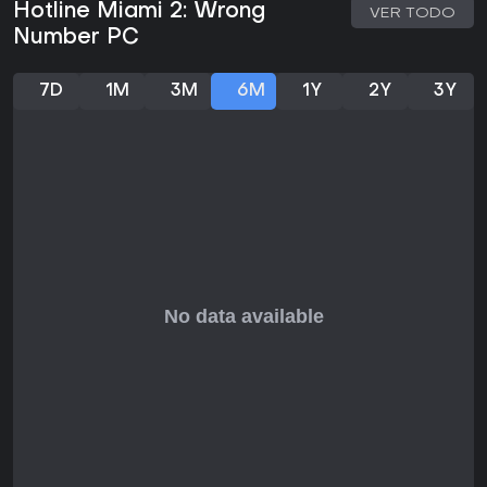
Hotline Miami 2: Wrong
VER TODO
ambiciosa narrativa, aunque hay divisiones sobre el diseño
Number PC
de niveles y la dificultad. Críticos y jugadores alaban su
banda sonora de más de 40 pistas con artistas como
M|O|O|N y Perturbator, que potencia la atmósfera intensa.
7D
1M
3M
6M
1Y
2Y
3Y
El juego ha llegado a plataformas como Nintendo Switch,
Xbox One y, más recientemente, PS5 y Xbox Series X/S en
2023, manteniéndose accesible sin temporadas activas ni
grandes actualizaciones desde la adición del editor de
niveles en 2016.
Si te gustan los shooters vistos desde arriba con
profundidad estratégica, y toleras una dificultad alta y
mecánicas de prueba y error, este título brinda un cierre
satisfactorio a la serie. Resulta ideal para fans del estilo del
primer juego que buscan más variedad de personajes y
complejidad narrativa. Sin embargo, si los niveles
restrictivos o retos pronunciados te desaniman, puede no
ser para todos los aficionados a la acción.