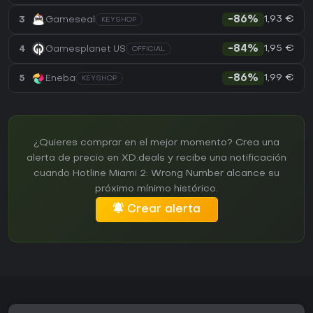
1,93 €
3
Gameseal
-86%
KEYSHOP
1,95 €
4
Gamesplanet US
-84%
OFFICIAL
1,99 €
5
Eneba
-86%
KEYSHOP
¿Quieres comprar en el mejor momento? Crea una
alerta de precio en XD.deals y recibe una notificación
cuando Hotline Miami 2: Wrong Number alcance su
próximo mínimo histórico.
Crear alerta