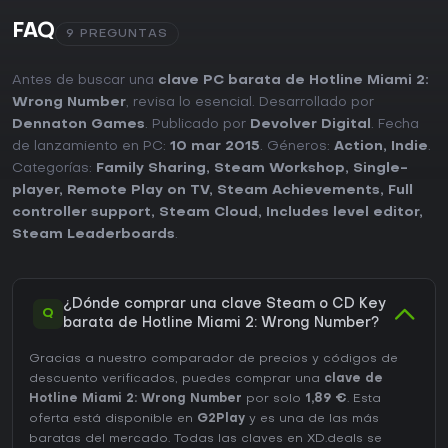
FAQ
9 PREGUNTAS
Antes de buscar una
clave PC barata de Hotline Miami 2:
Wrong Number
, revisa lo esencial. Desarrollado por
Dennaton Games
. Publicado por
Devolver Digital
. Fecha
de lanzamiento en PC:
10 mar 2015
. Géneros:
Action
,
Indie
.
Categorías:
Family Sharing
,
Steam Workshop
,
Single-
player
,
Remote Play on TV
,
Steam Achievements
,
Full
controller support
,
Steam Cloud
,
Includes level editor
,
Steam Leaderboards
.
¿Dónde comprar una clave Steam o CD Key
Q
barata de Hotline Miami 2: Wrong Number?
Gracias a nuestro comparador de precios y códigos de
descuento verificados, puedes comprar una
clave de
Hotline Miami 2: Wrong Number
por solo
1,89 €
. Esta
oferta está disponible en
G2Play
y es una de las más
baratas del mercado. Todas las claves en XD.deals se