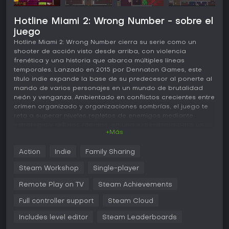
Hotline Miami 2: Wrong Number - sobre el
juego
Hotline Miami 2: Wrong Number cierra su serie como un
shooter de acción visto desde arriba, con violencia
frenética y una historia que abarca múltiples líneas
temporales. Lanzado en 2015 por Dennaton Games, este
título indie expande la base de su predecesor al ponerte al
mando de varios personajes en un mundo de brutalidad
neón y venganza. Ambientado en conflictos crecientes entre
crimen organizado y organizaciones sombrías, el juego te
reta a superar niveles repletos de enemigos mediante
estrategia y reflejos rápidos, en una experiencia para un
+Más
solo jugador centrada en el combate de prueba y error.
Jugabilidad
Action
Indie
Family Sharing
En Hotline Miami 2: Wrong Number, el núcleo del juego
Steam Workshop
Single-player
consiste en limpiar niveles eliminando a todos los enemigos
en entornos vistos desde arriba. Controlas personajes que
Remote Play on TV
Steam Achievements
mueren de un golpe, al igual que la mayoría de los rivales,
Full controller support
Steam Cloud
lo que exige planificación precisa y ejecución veloz. El
combate ofrece ataques cuerpo a cuerpo, armas de fuego
Includes level editor
Steam Leaderboards
y ejecuciones finales, con posibilidades como llamar a las