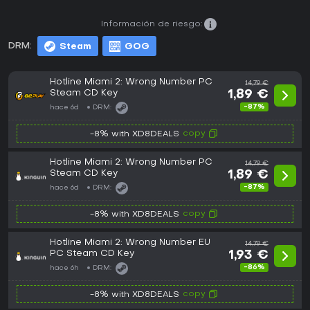
Información de riesgo:
DRM:
Steam
GOG
Hotline Miami 2: Wrong Number PC
14,79 €
Steam CD Key
1,89 €
-87%
hace 6d
DRM:
copy
-8% with XD8DEALS
Hotline Miami 2: Wrong Number PC
14,79 €
Steam CD Key
1,89 €
-87%
hace 6d
DRM:
copy
-8% with XD8DEALS
Hotline Miami 2: Wrong Number EU
14,79 €
PC Steam CD Key
1,93 €
-86%
hace 6h
DRM:
copy
-8% with XD8DEALS