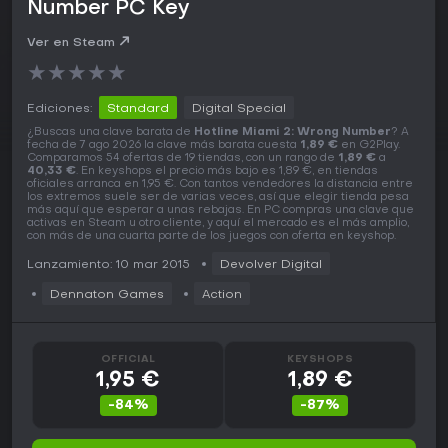
Number PC Key
Ver en Steam
★
★
★
★
★
Ediciones:
Standard
Digital Special
¿Buscas una clave barata de
Hotline Miami 2: Wrong Number
? A
fecha de 7 ago 2026 la clave más barata cuesta
1,89 €
en G2Play.
Comparamos 54 ofertas de 19 tiendas, con un rango de
1,89 €
a
40,33 €
. En keyshops el precio más bajo es 1,89 €, en tiendas
oficiales arranca en 1,95 €. Con tantos vendedores la distancia entre
los extremos suele ser de varias veces, así que elegir tienda pesa
más aquí que esperar a unas rebajas. En PC compras una clave que
activas en Steam u otro cliente, y aquí el mercado es el más amplio,
con más de una cuarta parte de los juegos con oferta en keyshop.
Lanzamiento: 10 mar 2015
Devolver Digital
Dennaton Games
Action
OFFICIAL
KEYSHOPS
1,95 €
1,89 €
-84%
-87%