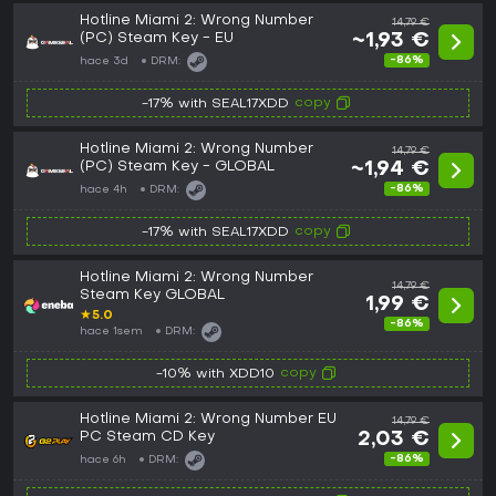
Hotline Miami 2: Wrong Number
14,79 €
(PC) Steam Key - EU
~1,93 €
-86%
hace 3d
DRM:
copy
-17% with SEAL17XDD
Hotline Miami 2: Wrong Number
14,79 €
(PC) Steam Key - GLOBAL
~1,94 €
-86%
hace 4h
DRM:
copy
-17% with SEAL17XDD
Hotline Miami 2: Wrong Number
14,79 €
Steam Key GLOBAL
1,99 €
★
5.0
-86%
hace 1sem
DRM:
copy
-10% with XDD10
Hotline Miami 2: Wrong Number EU
14,79 €
PC Steam CD Key
2,03 €
-86%
hace 6h
DRM: