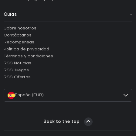
Guías
FAQ
Sobre nosotros
Guías y tutoriales
Contáctanos
¿Cómo activar una CD Key de Steam?
Recompensas
¿Cómo activar una CD Key de Epic Games?
Política de privacidad
Términos y condiciones
¿Cómo activar una CD Key de GOG?
RSS Noticias
¿Cómo activar una CD Key de Ubisoft Connect?
RSS Juegos
¿Cómo activar una CD Key de EA App?
RSS Ofertas
¿Cómo activar una CD Key de Battle.net?
España (EUR)
Back to the top