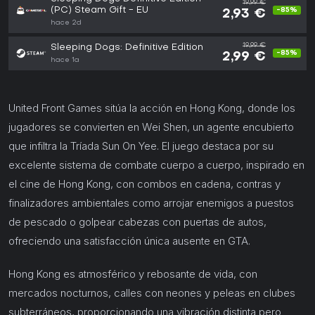
19,99 €
(PC) Steam Gift - EU
-85%
2,93 €
hace 2d
19,99 €
Sleeping Dogs: Definitive Edition
-85%
2,99 €
hace 1a
United Front Games sitúa la acción en Hong Kong, donde los
jugadores se convierten en Wei Shen, un agente encubierto
que infiltra la Tríada Sun On Yee. El juego destaca por su
excelente sistema de combate cuerpo a cuerpo, inspirado en
el cine de Hong Kong, con combos en cadena, contras y
finalizadores ambientales como arrojar enemigos a puestos
de pescado o golpear cabezas con puertas de autos,
ofreciendo una satisfacción única ausente en GTA.
Hong Kong es atmosférico y rebosante de vida, con
mercados nocturnos, calles con neones y peleas en clubes
subterráneos, proporcionando una vibración distinta pero