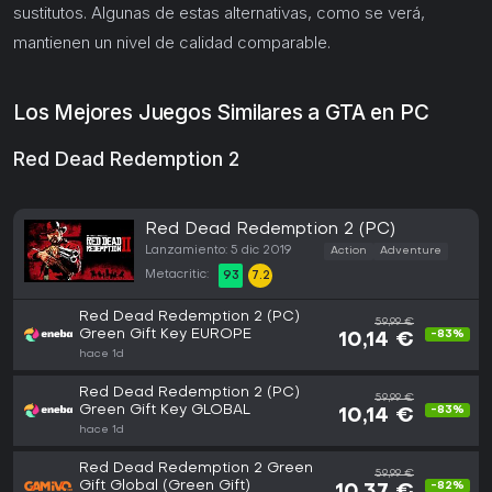
sustitutos. Algunas de estas alternativas, como se verá,
mantienen un nivel de calidad comparable.
Los Mejores Juegos Similares a GTA en PC
Red Dead Redemption 2
Red Dead Redemption 2 (PC)
Lanzamiento: 5 dic 2019
Action
Adventure
Metacritic:
93
7.2
Red Dead Redemption 2 (PC)
59,99 €
Green Gift Key EUROPE
-83%
10,14 €
hace 1d
Red Dead Redemption 2 (PC)
59,99 €
Green Gift Key GLOBAL
-83%
10,14 €
hace 1d
Red Dead Redemption 2 Green
59,99 €
Gift Global (Green Gift)
-82%