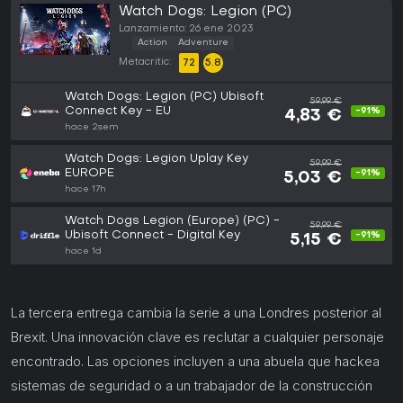
Watch Dogs: Legion (PC)
Lanzamiento: 26 ene 2023
Action
Adventure
Metacritic:
72
5.8
Watch Dogs: Legion (PC) Ubisoft
59,99 €
Connect Key - EU
-91%
4,83 €
hace 2sem
Watch Dogs: Legion Uplay Key
59,99 €
EUROPE
-91%
5,03 €
hace 17h
Watch Dogs Legion (Europe) (PC) -
59,99 €
Ubisoft Connect - Digital Key
-91%
5,15 €
hace 1d
La tercera entrega cambia la serie a una Londres posterior al
Brexit. Una innovación clave es reclutar a cualquier personaje
encontrado. Las opciones incluyen a una abuela que hackea
sistemas de seguridad o a un trabajador de la construcción