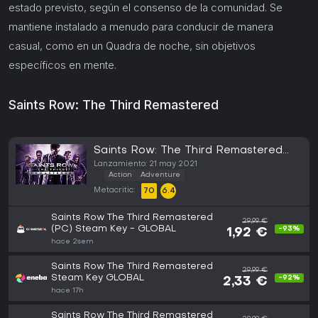
estado previsto, según el consenso de la comunidad. Se
mantiene instalado a menudo para conducir de manera
casual, como en un Quadra de noche, sin objetivos
específicos en mente.
Saints Row: The Third Remastered
Saints Row: The Third Remastered
(PC)
Lanzamiento: 21 may 2021
Action
Adventure
Metacritic:
70
6.4
Saints Row The Third Remastered
29,99 €
(PC) Steam Key - GLOBAL
-93%
1,92 €
hace 2sem
Saints Row The Third Remastered
29,99 €
Steam Key GLOBAL
-92%
2,33 €
hace 17h
Saints Row The Third Remastered