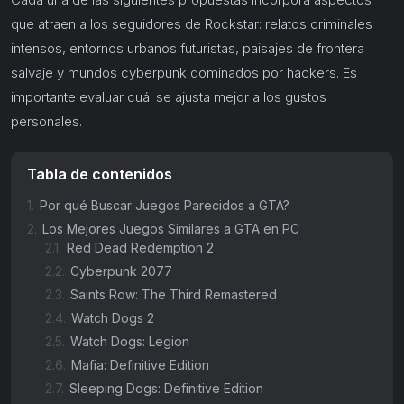
que atraen a los seguidores de Rockstar: relatos criminales
intensos, entornos urbanos futuristas, paisajes de frontera
salvaje y mundos cyberpunk dominados por hackers. Es
importante evaluar cuál se ajusta mejor a los gustos
personales.
Tabla de contenidos
1.
Por qué Buscar Juegos Parecidos a GTA?
2.
Los Mejores Juegos Similares a GTA en PC
2.1.
Red Dead Redemption 2
2.2.
Cyberpunk 2077
2.3.
Saints Row: The Third Remastered
2.4.
Watch Dogs 2
2.5.
Watch Dogs: Legion
2.6.
Mafia: Definitive Edition
2.7.
Sleeping Dogs: Definitive Edition