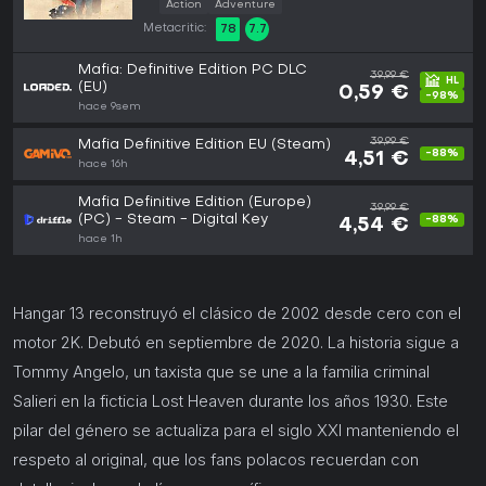
Action
Adventure
Metacritic:
78
7.7
Mafia: Definitive Edition PC DLC
39,99 €
(EU)
0,59 €
-98%
hace 9sem
39,99 €
Mafia Definitive Edition EU (Steam)
-88%
4,51 €
hace 16h
Mafia Definitive Edition (Europe)
39,99 €
(PC) - Steam - Digital Key
-88%
4,54 €
hace 1h
Hangar 13 reconstruyó el clásico de 2002 desde cero con el
motor 2K. Debutó en septiembre de 2020. La historia sigue a
Tommy Angelo, un taxista que se une a la familia criminal
Salieri en la ficticia Lost Heaven durante los años 1930. Este
pilar del género se actualiza para el siglo XXI manteniendo el
respeto al original, que los fans polacos recuerdan con