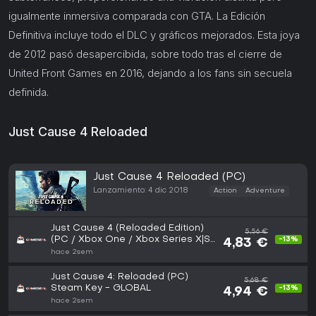
igualmente inmersiva comparada con GTA. La Edición
Definitiva incluye todo el DLC y gráficos mejorados. Esta joya
de 2012 pasó desapercibida, sobre todo tras el cierre de
United Front Games en 2016, dejando a los fans sin secuela
definida.
Just Cause 4 Reloaded
Just Cause 4 Reloaded (PC)
Lanzamiento: 4 dic 2018
Action
Adventure
Just Cause 4 (Reloaded Edition)
5,56 €
(PC / Xbox One / Xbox Series X|S)
-13%
4,83 €
Microsoft Store Key - EU
hace 2sem
Just Cause 4: Reloaded (PC)
5,68 €
Steam Key - GLOBAL
-13%
4,94 €
hace 2sem