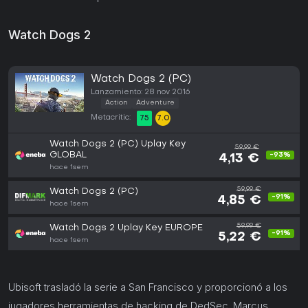
Watch Dogs 2
Watch Dogs 2 (PC)
Lanzamiento: 28 nov 2016
Action
Adventure
Metacritic:
75
7.0
Watch Dogs 2 (PC) Uplay Key
59,99 €
GLOBAL
-93%
4,13 €
hace 1sem
59,99 €
Watch Dogs 2 (PC)
-91%
4,85 €
hace 1sem
59,99 €
Watch Dogs 2 Uplay Key EUROPE
-91%
5,22 €
hace 1sem
Ubisoft trasladó la serie a San Francisco y proporcionó a los
jugadores herramientas de hacking de DedSec. Marcus