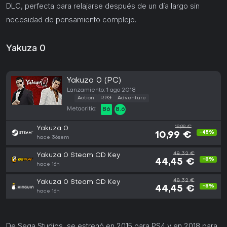
DLC, perfecta para relajarse después de un día largo sin
necesidad de pensamiento complejo.
Yakuza 0
Yakuza 0 (PC)
Lanzamiento: 1 ago 2018
Action
RPG
Adventure
Metacritic:
86
8.6
19,99 €
Yakuza 0
-45%
10,99 €
hace 36sem
48,32 €
Yakuza 0 Steam CD Key
-8%
44,45 €
hace 16h
48,32 €
Yakuza 0 Steam CD Key
-8%
44,45 €
hace 16h
De Sega Studios, se estrenó en 2015 para PS4 y en 2018 para