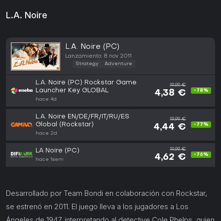
L.A. Noire
L.A. Noire (PC)
Lanzamiento: 8 nov 2011
Strategy
Adventure
L.A. Noire (PC) Rockstar Game
19,99 €
Launcher Key GLOBAL
-78%
4,38 €
hace 4d
L.A. Noire EN/DE/FR/IT/RU/ES
19,99 €
Global (Rockstar)
-77%
4,44 €
hace 2d
19,99 €
LA Noire (PC)
-76%
4,62 €
hace 1sem
Desarrollado por Team Bondi en colaboración con Rockstar,
se estrenó en 2011. El juego lleva a los jugadores a Los
Ángeles de 1947, interpretando al detective Cole Phelps, quien