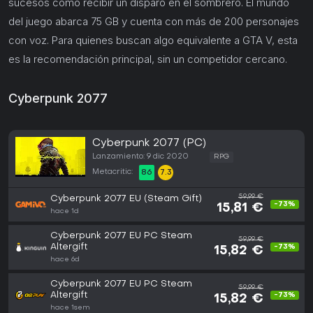
sucesos como recibir un disparo en el sombrero. El mundo
del juego abarca 75 GB y cuenta con más de 200 personajes
con voz. Para quienes buscan algo equivalente a GTA V, esta
es la recomendación principal, sin un competidor cercano.
Cyberpunk 2077
Cyberpunk 2077 (PC)
Lanzamiento: 9 dic 2020
RPG
Metacritic:
86
7.3
59,99 €
Cyberpunk 2077 EU (Steam Gift)
-73%
15,81 €
hace 1d
Cyberpunk 2077 EU PC Steam
59,99 €
Altergift
-73%
15,82 €
hace 6d
Cyberpunk 2077 EU PC Steam
59,99 €
Altergift
-73%
15,82 €
hace 1sem