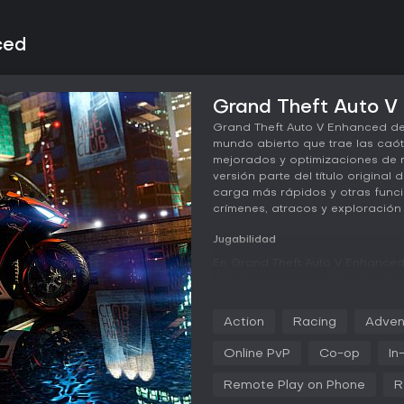
ced
Grand Theft Auto V 
Grand Theft Auto V Enhanced d
mundo abierto que trae las caót
mejorados y optimizaciones de 
versión parte del título original
carga más rápidos y otras funci
crímenes, atracos y exploració
Jugabilidad
En Grand Theft Auto V Enhanced,
abierto inmenso repleto de misi
Los jugadores controlan a tres p
de bancos retirado y un psicóp
Action
Racing
Adven
atracos mientras lidian con cri
turbias de la industria. Entre la
Online PvP
Co-op
In
persona con sistema de cobertu
vehículos desde supercoches ha
Remote Play on Phone
R
enfoques sigilosos en los objetiv