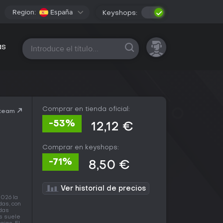
Region:
España
Keyshops:
Todas las plataformas
as
Comprar en tienda oficial:
Steam
-53%
12,12 €
Comprar en keyshops:
-71%
8,50 €
Ver historial de precios
2026 la
as, con
ndas
os suele