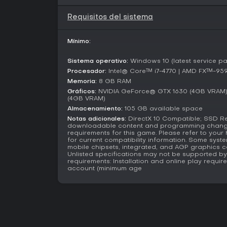
Requisitos del sistema
Mínimo:
Sistema operativo:
Windows 10 (latest service pa
Procesador:
Intel® Core™ i7-4770 | AMD FX™-95
Memoria:
8 GB RAM
Gráficos:
NVIDIA GeForce® GTX 1630 (4GB VRAM
(4GB VRAM)
Almacenamiento:
105 GB available space
Notas adicionales:
DirectX 10 Compatible; SSD Re
downloadable content and programming change
requirements for this game. Please refer to yo
for current compatibility information. Some sy
mobile chipsets, integrated, and AGP graphics 
Unlisted specifications may not be supported by 
requirements: Installation and online play requi
account (minimum age