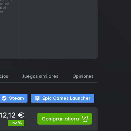
jas. El
de los
í el
en
cios
Juegos similares
Opiniones
Steam
Epic Games Launcher
12,12 €
Comprar ahora
-53%