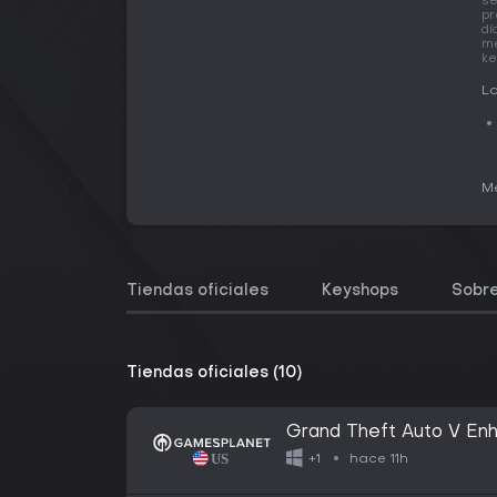
se
pr
dí
me
ke
L
Me
Tiendas oficiales
Keyshops
Sobre
Tiendas oficiales (10)
Grand Theft Auto V En
hace 11h
+1