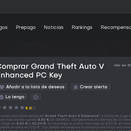
gos
Prepago
Noticias
Rankings
Recompens
Comprar Grand Theft Auto V
Ver en 
Enhanced PC Key
Añadir a la lista de deseos
Crear alerta
Lo tengo
★
★
★
★
★
5.0
(1)
uscas una clave barata de
Grand Theft Auto V Enhanced
? A fecha de 6 ago 
ave más barata cuesta
8,50 €
en GAMIVO. Comparamos 30 ofertas de 20 tiend
 rango de
8,50 €
a
42,06 €
. En keyshops el precio más bajo es 8,50 €, en tie
iciales arranca en 12,12 €. Con tantos vendedores la distancia entre los extrem