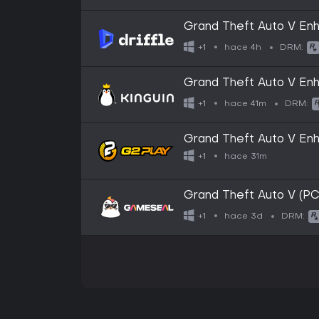
Grand Theft Auto V Enh
Digital Key
hace 4h
+1
DRM:
Grand Theft Auto V Enh
Download CD Key
hace 41m
+1
DRM:
Grand Theft Auto V Enh
Download CD Key
hace 31m
+1
Grand Theft Auto V (P
- GLOBAL
hace 3d
+1
DRM: