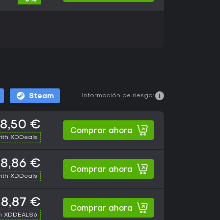
Información de riesgo:
Steam
8,50 €
Comprar ahora
ith XDDeals
8,86 €
Comprar ahora
ith XDDeals
8,87 €
Comprar ahora
th XDDEALS6