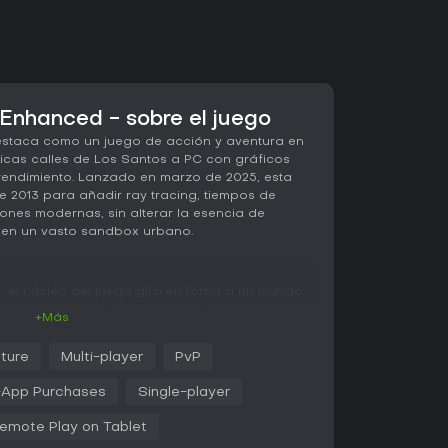
Enhanced - sobre el juego
estaca como un juego de acción y aventura en
icas calles de Los Santos a PC con gráficos
rendimiento. Lanzado en marzo de 2025, esta
 de 2013 para añadir ray tracing, tiempos de
ones modernas, sin alterar la esencia de
n en un vasto sandbox urbano.
 el núcleo del juego gira en torno a un mundo
ones, actividades secundarias y caos emergente.
+Más
rotagonistas -un estafador callejero, un ladrón
ata impredecible- que se unen para grandes
ture
Multi-player
PvP
minales, agentes gubernamentales y figuras
s mecánicas destacan el tiroteo en tercera
-App Purchases
Single-player
ra, la conducción de un amplio abanico de
sta motos, y el combate cuerpo a cuerpo o
emote Play on Tablet
os.