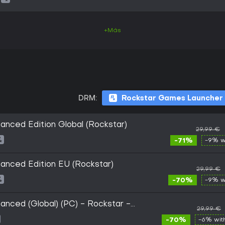
+Más
DRM:
Rockstar Games Launcher
anced Edition Global (Rockstar)
29,99 €
-71%
-9% w
anced Edition EU (Rockstar)
29,99 €
-70%
-9% w
anced (Global) (PC) - Rockstar -
29,99 €
-70%
-6% wi