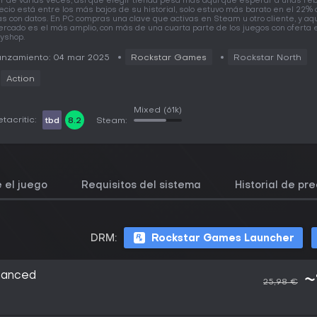
r de varias veces, así que elegir tienda pesa más aquí que esperar a unas reba
ecio está entre los más bajos de su historial, solo estuvo más barato en el 22% 
as con datos. En PC compras una clave que activas en Steam u otro cliente, y aqu
rcado es el más amplio, con más de una cuarta parte de los juegos con oferta 
yshop.
anzamiento: 04 mar 2025
Rockstar Games
Rockstar North
Action
Mixed
(61k)
tacritic:
tbd
8.2
Steam:
 el juego
Requisitos del sistema
Historial de pre
DRM:
Rockstar Games Launcher
hanced
~
25,98 €