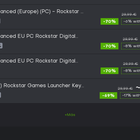
anced (Europe) (PC) - Rockstar -
29,99 €
-70%
-6% wi
anced EU PC Rockstar Digital
29,99 €
-70%
-8% wi
anced EU PC Rockstar Digital
29,99 €
-70%
-8% wi
C) Rockstar Games Launcher Key
~
29,99 €
-69%
-17% wit
+Más