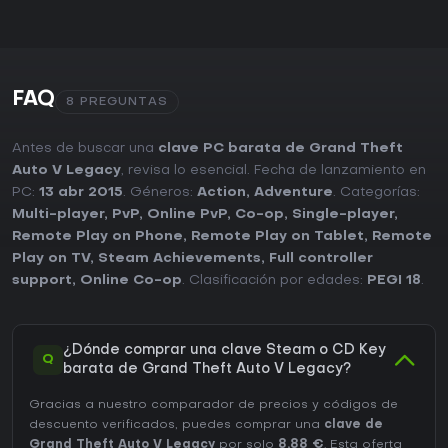
FAQ
8 PREGUNTAS
Antes de buscar una
clave PC barata de Grand Theft
Auto V Legacy
, revisa lo esencial. Fecha de lanzamiento en
PC:
13 abr 2015
. Géneros:
Action
,
Adventure
. Categorías:
Multi-player
,
PvP
,
Online PvP
,
Co-op
,
Single-player
,
Remote Play on Phone
,
Remote Play on Tablet
,
Remote
Play on TV
,
Steam Achievements
,
Full controller
support
,
Online Co-op
. Clasificación por edades:
PEGI 18
.
¿Dónde comprar una clave Steam o CD Key
Q
barata de Grand Theft Auto V Legacy?
Gracias a nuestro comparador de precios y códigos de
descuento verificados, puedes comprar una
clave de
Grand Theft Auto V Legacy
por solo
8,88 €
. Esta oferta