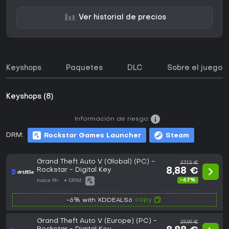
Ver historial de precios
Keyshops
Paquetes
DLC
Sobre el juego
Keyshops (8)
Información de riesgo:
DRM:
Rockstar Games Launcher
Steam
Grand Theft Auto V (Global) (PC) -
27,12 €
Rockstar - Digital Key
8,88 €
-67%
hace 9h
DRM:
copy
-6% with XDDEALS6
Grand Theft Auto V (Europe) (PC) -
29,99 €