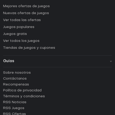
Mejores ofertas de juegos
Nuevas ofertas de juegos
Ver todas las ofertas
Juegos populares
Juegos gratis
Ver todos los juegos
Tiendas de juegos y cupones
Guías
FAQ
Sobre nosotros
Guías y tutoriales
Contáctanos
¿Cómo activar una CD Key de Steam?
Recompensas
¿Cómo activar una CD Key de Epic Games?
Política de privacidad
Términos y condiciones
¿Cómo activar una CD Key de GOG?
RSS Noticias
¿Cómo activar una CD Key de Ubisoft Connect?
RSS Juegos
¿Cómo activar una CD Key de EA App?
RSS Ofertas