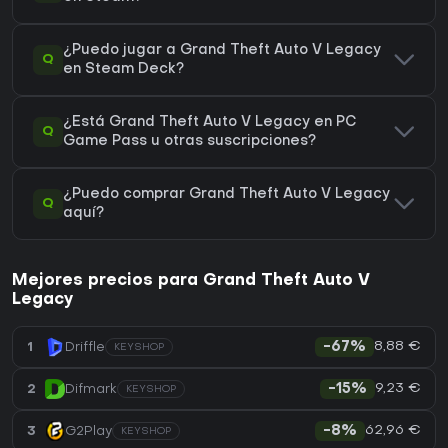
¿Puedo jugar a Grand Theft Auto V Legacy
Q
en Steam Deck?
¿Está Grand Theft Auto V Legacy en PC
Q
Game Pass u otras suscripciones?
¿Puedo comprar Grand Theft Auto V Legacy
Q
aquí?
Mejores precios para Grand Theft Auto V
Legacy
8,88 €
1
Driffle
-67%
KEYSHOP
9,23 €
2
Difmark
-15%
KEYSHOP
62,96 €
3
G2Play
-8%
KEYSHOP