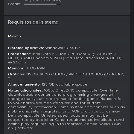
Very Positive
(1825k)
Steam:
Modos de juego
El modo para un jugador sigue la campaña narrativa, con
misiones de la historia que involucran atracos y
Requisitos del sistema
persecuciones por Los Santos. Soporta vistas en primera
persona e incluye contenido secundario para una
interacción más profunda con el mundo.
Mínimo:
Grand Theft Auto Online es el componente multijugador, que
Sistema operativo:
Windows 10 64 Bit
soporta hasta 30 jugadores más dos espectadores. Incluye
Procesador:
Intel Core 2 Quad CPU Q6600 @ 2.40GHz (4
modos clave como Heists, que demandan planificación
CPUs) / AMD Phenom 9850 Quad-Core Processor (4 CPUs)
@ 2.5GHz
cooperativa y ejecución de robos complejos, y Adversary
modes que enfrentan equipos en desafíos estructurados
Memoria:
4 GB RAM
como capturas o supervivencia. También ofrece elementos
Gráficos:
NVIDIA 9800 GT 1GB / AMD HD 4870 1GB (DX 10, 10.1,
11)
PvP y co-op, con todas las actualizaciones de contenido
desde el lanzamiento, como carreras de vehículos y gestión
Almacenamiento:
125 GB available space
de negocios.
Notas adicionales:
100% DirectX 10 compatible; Over time
downloadable content and programming changes will
change the system requirements for this game. Please refer
Updates and Current State
to your hardware manufacturer and for current
compatibility information. Some system components such as
A marzo de 2026, Grand Theft Auto V Legacy sigue
mobile chipsets, integrated, and AGP graphics cards may
recibiendo soporte con actualizaciones regulares de título.
be incompatible. Unlisted specifications may not be
El reciente Title Update 1.72, lanzado el 17 de marzo de 2026,
supported by publisher. Other requirements: Installation and
corrigió problemas como upgrades perdidos en vehículos y
online play requires log-in to Rockstar Games Social Club
(13+) network;
exploits en sesiones online para las versiones Legacy y