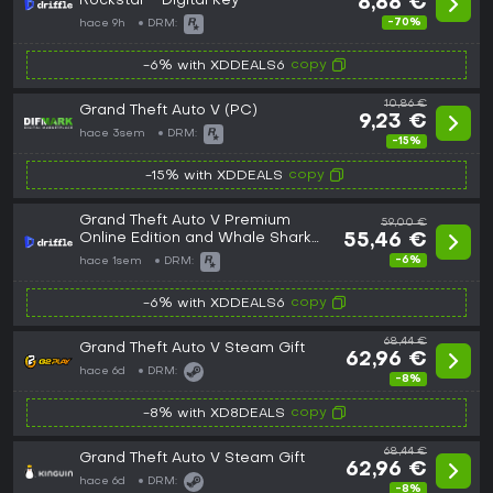
Rockstar - Digital Key
8,88 €
-70%
hace 9h
DRM:
copy
-6% with XDDEALS6
10,86 €
Grand Theft Auto V (PC)
9,23 €
hace 3sem
DRM:
-15%
copy
-15% with XDDEALS
Grand Theft Auto V Premium
59,00 €
Online Edition and Whale Shark
55,46 €
Card Bundle (Global) (PC) -
-6%
hace 1sem
DRM:
Rockstar - Digital Key
copy
-6% with XDDEALS6
68,44 €
Grand Theft Auto V Steam Gift
62,96 €
hace 6d
DRM:
-8%
copy
-8% with XD8DEALS
68,44 €
Grand Theft Auto V Steam Gift
62,96 €
hace 6d
DRM:
-8%