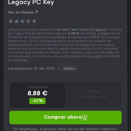
Legacy PC Key
Ver en Steam
★
★
★
★
★
¿Buscas una clave barata de
Grand Theft Auto V Legacy
? A fecha
de 7 ago 2026 la oferta más baja es
8,88 €
en Driffle, elegida entre
8 ofertas en 6 tiendas. En keyshops empieza en 8,88 €, en tiendas
oficiales en . En PC la keyshop gana en precio en la mayoría de
comparaciones, pero entonces compras un código a un vendedor
externo, así que comprueba la región de activación. En PC compras
una clave que activas en Steam u otro cliente, y aquí el mercado es
el más amplio, con más de una cuarta parte de los juegos con oferta
en keyshop.
Lanzamiento: 13 abr 2015
Action
KEYSHOPS
OFFICIAL
8,88 €
No disponible
-67%
Comprar ahora
En keyshops, el precio está cerca del mínimo histórico.