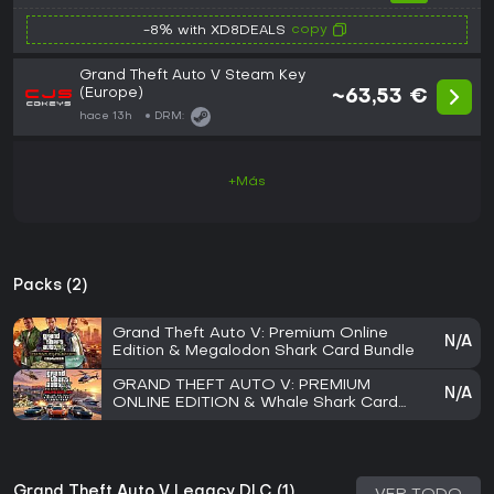
copy
-8% with XD8DEALS
Grand Theft Auto V Steam Key
(Europe)
~63,53 €
hace 13h
DRM:
+Más
Packs (2)
Grand Theft Auto V: Premium Online
N/A
Edition & Megalodon Shark Card Bundle
GRAND THEFT AUTO V: PREMIUM
N/A
ONLINE EDITION & Whale Shark Card
Bundle
Grand Theft Auto V Legacy DLC (1)