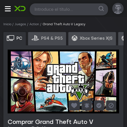
Todas
Inicio
Juegos
Action
Grand Theft Auto V Legacy
PC
PS4 & PS5
Xbox Series X|S
Comprar Grand Theft Auto V