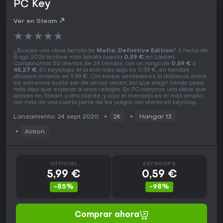
PC Key
Ver en Steam
★
★
★
★
★
¿Buscas una clave barata de
Mafia: Definitive Edition
? A fecha de
8 ago 2026 la clave más barata cuesta
0,59 €
en Loaded.
Comparamos 50 ofertas de 24 tiendas, con un rango de
0,59 €
a
45,27 €
. En keyshops el precio más bajo es 0,59 €, en tiendas
oficiales arranca en 5,99 €. Con tantos vendedores la distancia entre
los extremos suele ser de varias veces, así que elegir tienda pesa
más aquí que esperar a unas rebajas. En PC compras una clave que
activas en Steam u otro cliente, y aquí el mercado es el más amplio,
con más de una cuarta parte de los juegos con oferta en keyshop.
Lanzamiento: 24 sept 2020
2K
Hangar 13
Action
OFFICIAL
KEYSHOPS
5,99 €
0,59 €
-85%
-98%
Comprar ahora