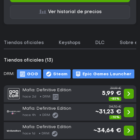
Ver historial de precios
Tiendas oficiales
Keyshops
DLC
Sobre el
Tiendas oficiales (13)
DRM:
GOG
Steam
Epic Games Launcher
39,99 €
Mafia: Definitive Edition
5,99 €
hace 2d
DRM:
-85%
34,70 €
Mafia: Definitive Edition
~31,23 €
hace 4h
DRM:
-10%
Mafia: Definitive Edition
~34,64 €
hace 1d
DRM: