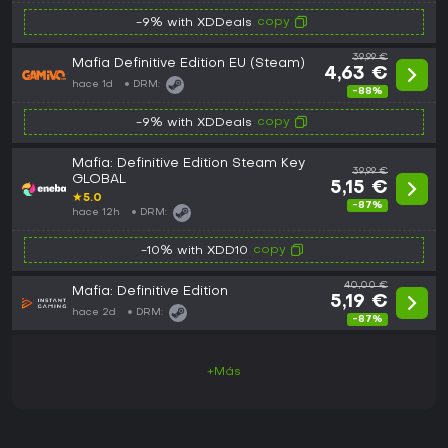
copy
-9% with XDDeals
39,99 €
Mafia Definitive Edition EU (Steam)
4,63 €
hace 1d
DRM:
-88%
copy
-9% with XDDeals
Mafia: Definitive Edition Steam Key
39,99 €
GLOBAL
5,15 €
★
5.0
-87%
hace 12h
DRM:
copy
-10% with XDD10
40,00 €
Mafia: Definitive Edition
5,19 €
hace 2d
DRM:
-87%
+Más