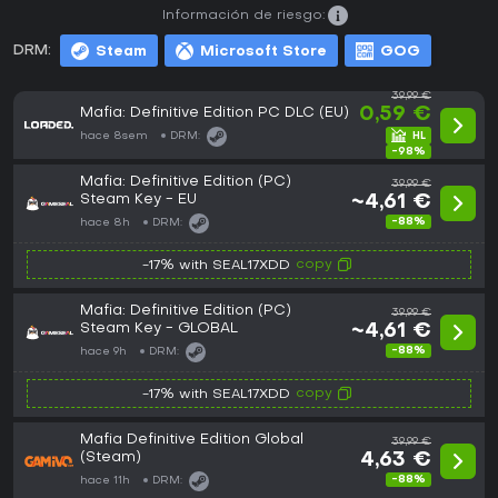
Información de riesgo:
DRM:
Steam
Microsoft Store
GOG
39,99 €
Mafia: Definitive Edition PC DLC (EU)
0,59 €
hace 8sem
DRM:
-98%
Mafia: Definitive Edition (PC)
39,99 €
Steam Key - EU
~4,61 €
-88%
hace 8h
DRM:
copy
-17% with SEAL17XDD
Mafia: Definitive Edition (PC)
39,99 €
Steam Key - GLOBAL
~4,61 €
-88%
hace 9h
DRM:
copy
-17% with SEAL17XDD
Mafia Definitive Edition Global
39,99 €
(Steam)
4,63 €
-88%
hace 11h
DRM: