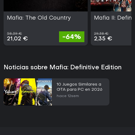
Mafia: The Old Country
Mafia II: Defini
58,39 €
29,38 €
-64%
21,02 €
2,35 €
Noticias sobre Mafia: Definitive Edition
10 Juegos Similares a
GTA para PC en 2026
hace 12sem