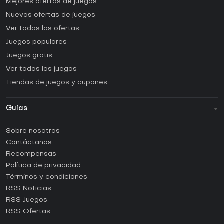
Mejores ofertas de juegos
Nuevas ofertas de juegos
Ver todas las ofertas
Juegos populares
Juegos gratis
Ver todos los juegos
Tiendas de juegos y cupones
Guías
FAQ
Sobre nosotros
Guías y tutoriales
Contáctanos
¿Cómo activar una CD Key de Steam?
Recompensas
¿Cómo activar una CD Key de Epic Games?
Política de privacidad
Términos y condiciones
¿Cómo activar una CD Key de GOG?
RSS Noticias
¿Cómo activar una CD Key de Ubisoft Connect?
RSS Juegos
¿Cómo activar una CD Key de EA App?
RSS Ofertas
¿Cómo activar una CD Key de Battle.net?