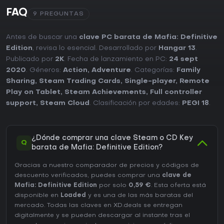
FAQ
9 PREGUNTAS
Antes de buscar una
clave PC barata de Mafia: Definitive
Edition
, revisa lo esencial. Desarrollado por
Hangar 13
.
Publicado por
2K
. Fecha de lanzamiento en PC:
24 sept
2020
. Géneros:
Action
,
Adventure
. Categorías:
Family
Sharing
,
Steam Trading Cards
,
Single-player
,
Remote
Play on Tablet
,
Steam Achievements
,
Full controller
support
,
Steam Cloud
. Clasificación por edades:
PEGI 18
.
¿Dónde comprar una clave Steam o CD Key
Q
barata de Mafia: Definitive Edition?
Gracias a nuestro comparador de precios y códigos de
descuento verificados, puedes comprar una
clave de
Mafia: Definitive Edition
por solo
0,59 €
. Esta oferta está
disponible en
Loaded
y es una de las más baratas del
mercado. Todas las claves en XD.deals se entregan
digitalmente y se pueden descargar al instante tras el