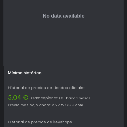
buscan una experiencia completa y autocontenida, lejos de
modelos live-service. Si te atraen los shooters en tercera
persona con conducción y una trama cinematográfica, es
una opción sólida, disponible en PC y otras plataformas sin
pruebas gratuitas mencionadas en las fuentes.
Mínimo histórico
Historial de precios de tiendas oficiales
5,04 €
Gamesplanet US
hace 1 meses
Precio más bajo ahora:
5,99 €
GOG.com
Historial de precios de keyshops