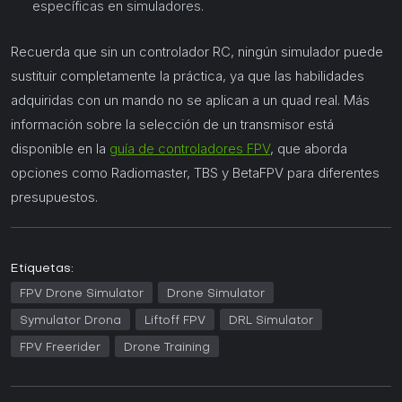
específicas en simuladores.
Recuerda que sin un controlador RC, ningún simulador puede
sustituir completamente la práctica, ya que las habilidades
adquiridas con un mando no se aplican a un quad real. Más
información sobre la selección de un transmisor está
disponible en la
guía de controladores FPV
, que aborda
opciones como Radiomaster, TBS y BetaFPV para diferentes
presupuestos.
Etiquetas:
FPV Drone Simulator
Drone Simulator
Symulator Drona
Liftoff FPV
DRL Simulator
FPV Freerider
Drone Training