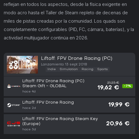
reflejan en todos los aspectos, desde la física exigente en
modo acro hasta el Taller de Steam repleto de decenas de
miles de pistas creadas por la comunidad. Los quads son
completamente configurables (PID, FC, cámara, baterías), y la
actividad multijugador continúa en 2026.
Liftoff: FPV Drone Racing (PC)
Lanzamiento: 13 sept 2018
Indie
Simulation
Racing
Sports
Liftoff: FPV Drone Racing (PC)
21,25 €
Steam Gift - GLOBAL
-7%
19,62 €
hace 4d
Liftoff: FPV Drone Racing
19,99 €
hace 2d
Liftoff: FPV Drone Racing Steam Key
20,96 €
(Europe)
hace 3d