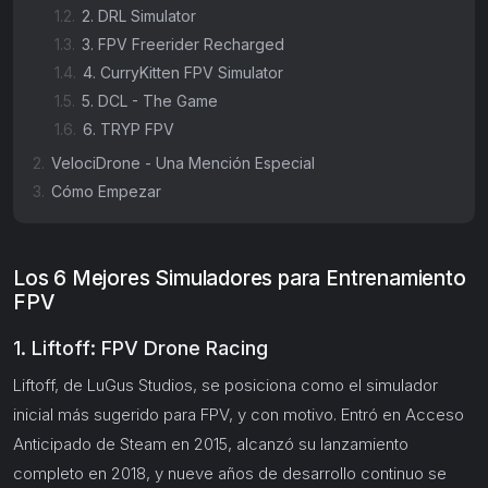
1.2.
2. DRL Simulator
1.3.
3. FPV Freerider Recharged
1.4.
4. CurryKitten FPV Simulator
1.5.
5. DCL - The Game
1.6.
6. TRYP FPV
2.
VelociDrone - Una Mención Especial
3.
Cómo Empezar
Los 6 Mejores Simuladores para Entrenamiento
FPV
1. Liftoff: FPV Drone Racing
Liftoff, de LuGus Studios, se posiciona como el simulador
inicial más sugerido para FPV, y con motivo. Entró en Acceso
Anticipado de Steam en 2015, alcanzó su lanzamiento
completo en 2018, y nueve años de desarrollo continuo se