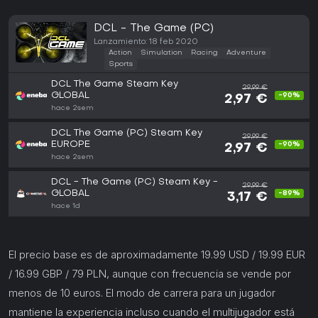
DCL - The Game (PC)
Lanzamiento: 18 feb 2020
Action
Simulation
Racing
Adventure
Sports
DCL The Game Steam Key
29,99 €
GLOBAL
-90%
2,97 €
hace 2sem
DCL The Game (PC) Steam Key
29,99 €
EUROPE
-90%
2,97 €
hace 2sem
DCL - The Game (PC) Steam Key -
29,99 €
GLOBAL
-89%
3,17 €
hace 1d
El precio base es de aproximadamente 19.99 USD / 19.99 EUR
/ 16.99 GBP / 79 PLN, aunque con frecuencia se vende por
menos de 10 euros. El modo de carrera para un jugador
mantiene la experiencia incluso cuando el multijugador está