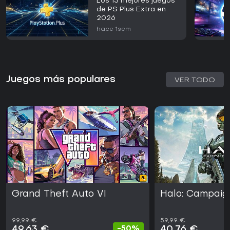
Los 15 mejores juegos
de PS Plus Extra en
2026
hace 1sem
Juegos más populares
VER TODO
Grand Theft Auto VI
Halo: Campaig
99,99 €
59,99 €
49,63 €
40,76 €
-50%