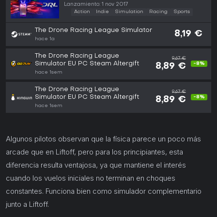
(PC)
Lanzamiento: 1 nov 2017
Action
Indie
Simulation
Racing
Sports
The Drone Racing League Simulator
8,19 €
hace 1a
The Drone Racing League
9,67 €
Simulator EU PC Steam Altergift
-8%
8,89 €
hace 1sem
The Drone Racing League
9,67 €
Simulator EU PC Steam Altergift
-8%
8,89 €
hace 1sem
Algunos pilotos observan que la física parece un poco más
arcade que en Liftoff, pero para los principiantes, esta
diferencia resulta ventajosa, ya que mantiene el interés
cuando los vuelos iniciales no terminan en choques
constantes. Funciona bien como simulador complementario
junto a Liftoff.