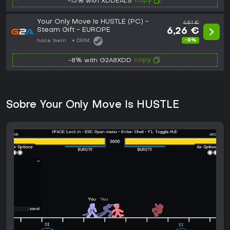
copy
-15% with XDDEALS
Your Only Move Is HUSTLE (PC) -
6,81 €
Steam Gift - EUROPE
6,26 €
-8%
hace 1sem
DRM:
copy
-8% with G2A8XDD
Sobre Your Only Move Is HUSTLE