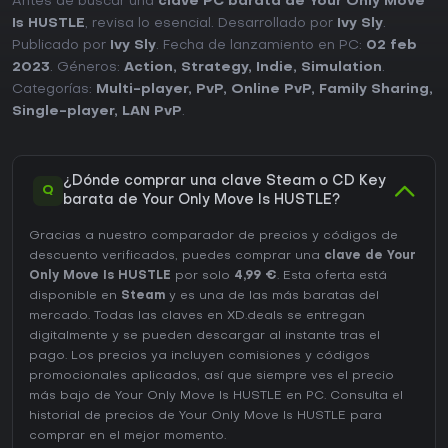
Antes de buscar una
clave PC barata de Your Only Move
Is HUSTLE
, revisa lo esencial. Desarrollado por
Ivy Sly
.
Publicado por
Ivy Sly
. Fecha de lanzamiento en PC:
02 feb
2023
. Géneros:
Action
,
Strategy
,
Indie
,
Simulation
.
Categorías:
Multi-player
,
PvP
,
Online PvP
,
Family Sharing
,
Single-player
,
LAN PvP
.
¿Dónde comprar una clave Steam o CD Key
Q
barata de Your Only Move Is HUSTLE?
Gracias a nuestro comparador de precios y códigos de
descuento verificados, puedes comprar una
clave de Your
Only Move Is HUSTLE
por solo
4,99 €
. Esta oferta está
disponible en
Steam
y es una de las más baratas del
mercado. Todas las claves en XD.deals se entregan
digitalmente y se pueden descargar al instante tras el
pago. Los precios ya incluyen comisiones y códigos
promocionales aplicados, así que siempre ves el precio
más bajo de Your Only Move Is HUSTLE en
PC
. Consulta el
historial de precios de Your Only Move Is HUSTLE
para
comprar en el mejor momento.