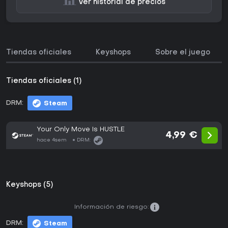
Ver historial de precios
Tiendas oficiales
Keyshops
Sobre el juego
Tiendas oficiales (1)
DRM:
Steam
Your Only Move Is HUSTLE
4,99 €
hace 4sem
DRM:
Keyshops (5)
Información de riesgo:
DRM:
Steam