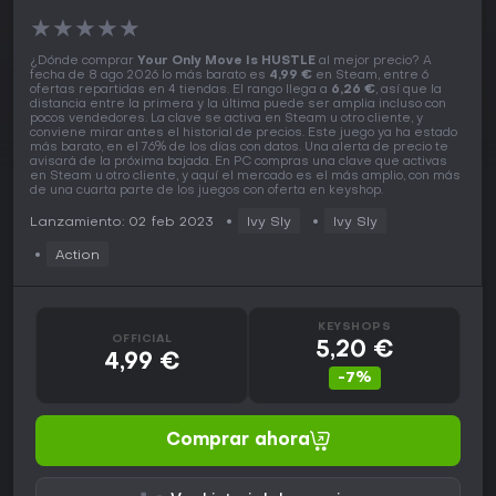
★
★
★
★
★
¿Dónde comprar
Your Only Move Is HUSTLE
al mejor precio? A
fecha de 8 ago 2026 lo más barato es
4,99 €
en Steam, entre 6
ofertas repartidas en 4 tiendas. El rango llega a
6,26 €
, así que la
distancia entre la primera y la última puede ser amplia incluso con
pocos vendedores. La clave se activa en Steam u otro cliente, y
conviene mirar antes el historial de precios. Este juego ya ha estado
más barato, en el 76% de los días con datos. Una alerta de precio te
avisará de la próxima bajada. En PC compras una clave que activas
en Steam u otro cliente, y aquí el mercado es el más amplio, con más
de una cuarta parte de los juegos con oferta en keyshop.
Lanzamiento: 02 feb 2023
Ivy Sly
Ivy Sly
Action
KEYSHOPS
OFFICIAL
5,20 €
4,99 €
-7%
Comprar ahora