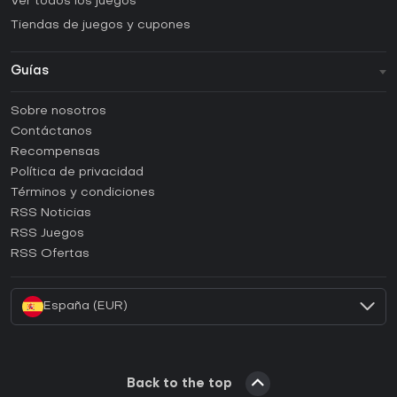
Ver todos los juegos
Tiendas de juegos y cupones
Guías
FAQ
Sobre nosotros
Guías y tutoriales
Contáctanos
¿Cómo activar una CD Key de Steam?
Recompensas
¿Cómo activar una CD Key de Epic Games?
Política de privacidad
Términos y condiciones
¿Cómo activar una CD Key de GOG?
RSS Noticias
¿Cómo activar una CD Key de Ubisoft Connect?
RSS Juegos
¿Cómo activar una CD Key de EA App?
RSS Ofertas
¿Cómo activar una CD Key de Battle.net?
España (EUR)
Back to the top