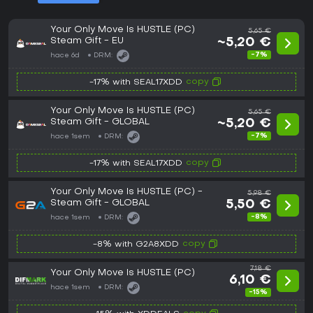
Your Only Move Is HUSTLE (PC)
5,65 €
Steam Gift - EU
~5,20 €
-7%
hace 6d
DRM:
copy
-17% with SEAL17XDD
Your Only Move Is HUSTLE (PC)
5,65 €
Steam Gift - GLOBAL
~5,20 €
-7%
hace 1sem
DRM:
copy
-17% with SEAL17XDD
Your Only Move Is HUSTLE (PC) -
5,98 €
Steam Gift - GLOBAL
5,50 €
-8%
hace 1sem
DRM:
copy
-8% with G2A8XDD
7,18 €
Your Only Move Is HUSTLE (PC)
6,10 €
hace 1sem
DRM:
-15%