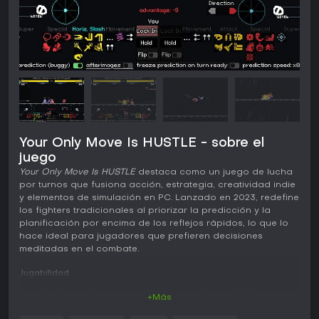
Your Only Move Is HUSTLE - sobre el
juego
Your Only Move Is HUSTLE
destaca como un juego de lucha
por turnos que fusiona acción, estrategia, creatividad indie
y elementos de simulación en PC. Lanzado en 2023, redefine
los fighters tradicionales al priorizar la predicción y la
planificación por encima de los reflejos rápidos, lo que lo
hace ideal para jugadores que prefieren decisiones
meditadas en el combate.
Jugabilidad
En este juego de lucha por turnos, controlas a fighters
+Más
sobrepotenciados capaces de prever y planificar
movimientos cuadro a cuadro. La mecánica central consiste