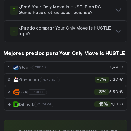
¿Está Your Only Move Is HUSTLE en PC
Q
Game Pass u otras suscripciones?
¿Puedo comprar Your Only Move Is HUSTLE
Q
aquí?
Mejores precios para Your Only Move Is HUSTLE
4,99 €
1
Steam
OFFICIAL
5,20 €
2
Gameseal
-7%
KEYSHOP
5,50 €
3
G2A
-8%
KEYSHOP
6,10 €
4
Difmark
-15%
KEYSHOP