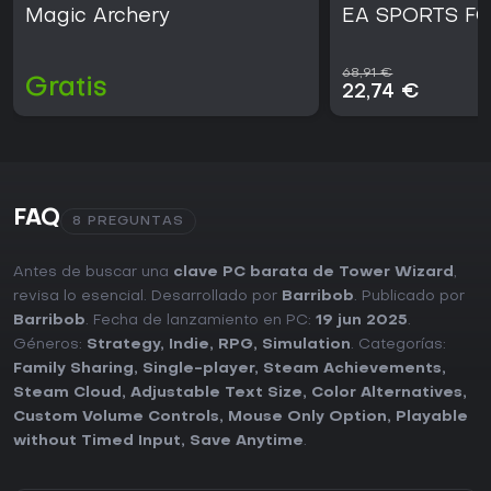
Magic Archery
EA SPORTS FC
68,91 €
Gratis
22,74 €
FAQ
8 PREGUNTAS
Antes de buscar una
clave PC barata de Tower Wizard
,
revisa lo esencial. Desarrollado por
Barribob
. Publicado por
Barribob
. Fecha de lanzamiento en PC:
19 jun 2025
.
Géneros:
Strategy
,
Indie
,
RPG
,
Simulation
. Categorías:
Family Sharing
,
Single-player
,
Steam Achievements
,
Steam Cloud
,
Adjustable Text Size
,
Color Alternatives
,
Custom Volume Controls
,
Mouse Only Option
,
Playable
without Timed Input
,
Save Anytime
.