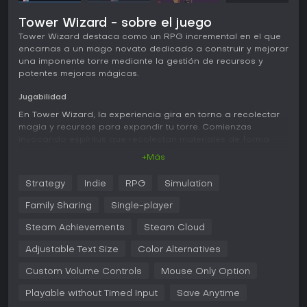
Tower Wizard - sobre el juego
Tower Wizard destaca como un RPG incremental en el que
encarnas a un mago novato dedicado a construir y mejorar
una imponente torre mediante la gestión de recursos y
potentes mejoras mágicas.
Jugabilidad
En Tower Wizard, la experiencia gira en torno a recolectar
magia y recursos para expandir tu torre. Comienzas
invocando espíritus que recolectan materiales de forma
automática, los cuales utilizas para erigir distintos edificios
+Más
en su interior. Estas estructuras potencian tus habilidades,
optimizando la producción de recursos y desbloqueando
Strategy
Indie
RPG
Simulation
nuevas capacidades mágicas.
Family Sharing
Single-player
El progreso depende de mejorar estos elementos, con un
sistema de prestigio que te permite reiniciar para obtener
Steam Achievements
Steam Cloud
bonos permanentes y acelerar las siguientes partidas. El
juego fomenta la participación activa con clics y decisiones
Adjustable Text Size
Color Alternatives
estratégicas, pero también permite un modo idle en el que
Custom Volume Controls
Mouse Only Option
los espíritus siguen trabajando en segundo plano.
Mecánicas únicas giran en torno a dominar hechizos que
Playable without Timed Input
Save Anytime
impulsan el crecimiento de la torre, encaminándote hacia un