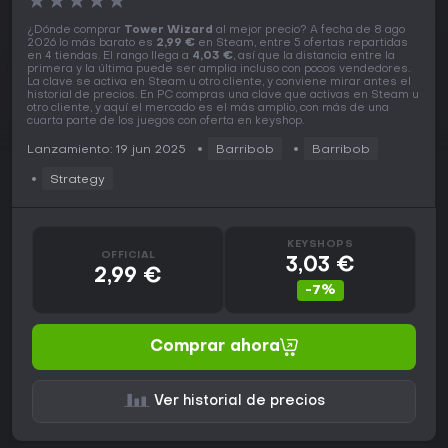
★
★
★
★
★
¿Dónde comprar
Tower Wizard
al mejor precio? A fecha de 8 ago
2026 lo más barato es
2,99 €
en Steam, entre 5 ofertas repartidas
en 4 tiendas. El rango llega a
4,03 €
, así que la distancia entre la
primera y la última puede ser amplia incluso con pocos vendedores.
La clave se activa en Steam u otro cliente, y conviene mirar antes el
historial de precios. En PC compras una clave que activas en Steam u
otro cliente, y aquí el mercado es el más amplio, con más de una
cuarta parte de los juegos con oferta en keyshop.
Lanzamiento: 19 jun 2025
Barribob
Barribob
Strategy
KEYSHOPS
OFFICIAL
3,03 €
2,99 €
-7%
Comprar ahora
Ver historial de precios