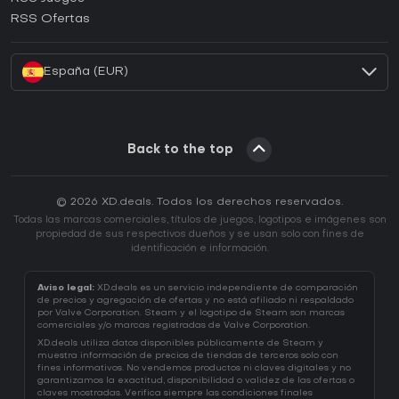
¿Cómo activar una CD Key de EA App?
RSS Ofertas
¿Cómo activar una CD Key de Battle.net?
España (EUR)
Back to the top
© 2026 XD.deals. Todos los derechos reservados.
Todas las marcas comerciales, títulos de juegos, logotipos e imágenes son
propiedad de sus respectivos dueños y se usan solo con fines de
identificación e información.
Aviso legal:
XD.deals es un servicio independiente de comparación
de precios y agregación de ofertas y no está afiliado ni respaldado
por Valve Corporation. Steam y el logotipo de Steam son marcas
comerciales y/o marcas registradas de Valve Corporation.
XD.deals utiliza datos disponibles públicamente de Steam y
muestra información de precios de tiendas de terceros solo con
fines informativos. No vendemos productos ni claves digitales y no
garantizamos la exactitud, disponibilidad o validez de las ofertas o
claves mostradas. Verifica siempre las condiciones finales