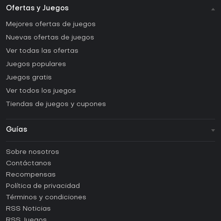
Ofertas y Juegos
Mejores ofertas de juegos
Nuevas ofertas de juegos
Ver todas las ofertas
Juegos populares
Juegos gratis
Ver todos los juegos
Tiendas de juegos y cupones
Guías
FAQ
Sobre nosotros
Guías y tutoriales
Contáctanos
¿Cómo activar una CD Key de Steam?
Recompensas
¿Cómo activar una CD Key de Epic Games?
Política de privacidad
Términos y condiciones
¿Cómo activar una CD Key de GOG?
RSS Noticias
¿Cómo activar una CD Key de Ubisoft Connect?
RSS Juegos