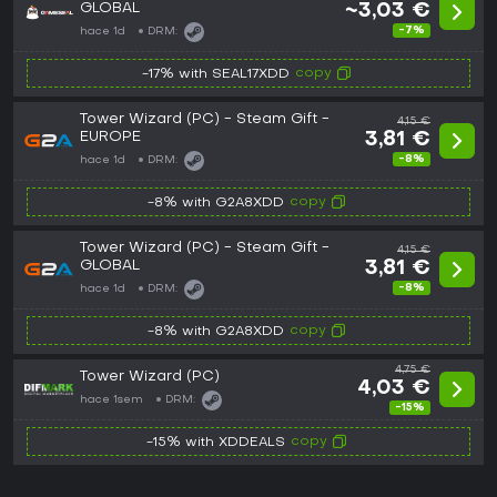
GLOBAL
~3,03 €
-7%
hace 1d
DRM:
copy
-17% with SEAL17XDD
Tower Wizard (PC) - Steam Gift -
4,15 €
EUROPE
3,81 €
-8%
hace 1d
DRM:
copy
-8% with G2A8XDD
Tower Wizard (PC) - Steam Gift -
4,15 €
GLOBAL
3,81 €
-8%
hace 1d
DRM:
copy
-8% with G2A8XDD
4,75 €
Tower Wizard (PC)
4,03 €
hace 1sem
DRM:
-15%
copy
-15% with XDDEALS