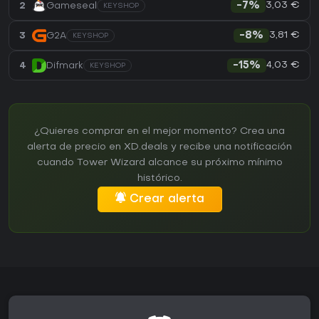
3,03 €
2
Gameseal
-7%
KEYSHOP
3,81 €
3
G2A
-8%
KEYSHOP
4,03 €
4
Difmark
-15%
KEYSHOP
¿Quieres comprar en el mejor momento? Crea una
alerta de precio en XD.deals y recibe una notificación
cuando Tower Wizard alcance su próximo mínimo
histórico.
Crear alerta