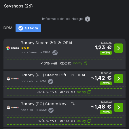
Keyshops (26)
Información de riesgo:
DRM:
Steam
Barony Steam Gift GLOBAL
19,50 €
1,23 €
★
5.0
hace 1sem
DRM:
-93%
copy
-10% with XDD10
19,50 €
Barony (PC) Steam Gift - GLOBAL
~1,42 €
hace 6h
DRM:
-92%
copy
-17% with SEAL17XDD
19,50 €
Barony (PC) Steam Key - EU
~1,48 €
hace 4d
DRM:
-92%
copy
-17% with SEAL17XDD