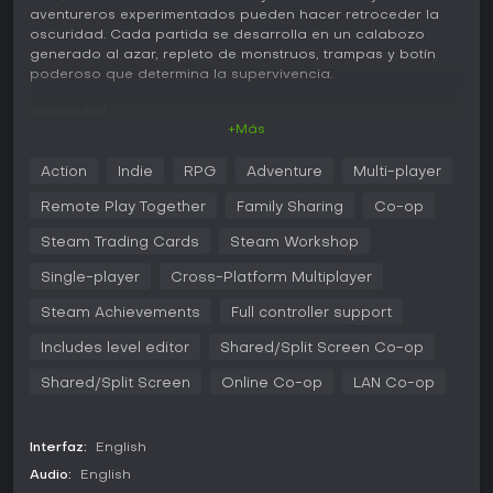
aventureros experimentados pueden hacer retroceder la
oscuridad. Cada partida se desarrolla en un calabozo
generado al azar, repleto de monstruos, trampas y botín
poderoso que determina la supervivencia.
Jugabilidad
+Más
La experiencia se centra en la exploración y el combate en
tiempo real dentro de niveles generados de forma
Action
Indie
RPG
Adventure
Multi-player
procedural. La gestión de recursos resulta clave: hay que
equilibrar salud, hambre y equipo mientras se recorren
Remote Play Together
Family Sharing
Co-op
pasillos impredecibles que premian la observación y la
rapidez de reflejos. El combate exige enfrentarse
Steam Trading Cards
Steam Workshop
directamente con armas y hechizos, donde la posición y el
Single-player
Cross-Platform Multiplayer
momento de cada acción marcan la diferencia frente a
enemigos agresivos y peligros ambientales.
Steam Achievements
Full controller support
El sistema RPG ofrece un amplio abanico de estadísticas y
Includes level editor
Shared/Split Screen Co-op
sinergias entre objetos. Cientos de armas, armaduras,
pociones, pergaminos y artefactos legendarios aparecen
Shared/Split Screen
Online Co-op
LAN Co-op
durante las partidas, fomentando la experimentación con
distintas combinaciones. Los magos acceden a un
repertorio de hechizos cada vez mayor, mientras que los
Interfaz:
English
combatientes cuerpo a cuerpo y a distancia dependen de
su destreza física y su capacidad táctica. Tras morir, el
Audio:
English