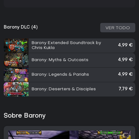
Barony DLC (4)
VER TODO
Barony Extended Soundtrack by
4,99 €
Chris Kukla
Barony: Myths & Outcasts
4,99 €
Barony: Legends & Pariahs
4,99 €
Barony: Deserters & Disciples
7,79 €
Sobre Barony