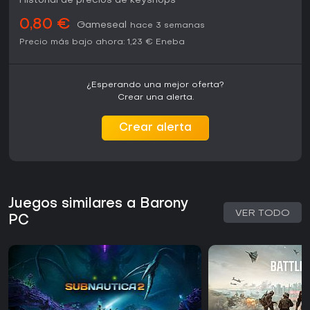
Historial de precios de keyshops
la muerte en cooperativo
0,80 €
El desarrollo activo asegura soporte a largo plazo
Gameseal
hace 3 semanas
Precio más bajo ahora:
1,23 €
Eneba
¿Esperando una mejor oferta?
Crear una alerta.
Crear alerta
Juegos similares a Barony
VER TODO
PC