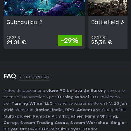
Subnautica 2
Battlefield 6
29,59 €
68,59 €
-29%
21,01 €
25,38 €
FAQ
9 PREGUNTAS
Antes de buscar una
clave PC barata de Barony
, revisa lo
esencial. Desarrollado por
Turning Wheel LLC
. Publicado
por
Turning Wheel LLC
. Fecha de lanzamiento en PC:
23 jun
2015
. Géneros:
Action
,
Indie
,
RPG
,
Adventure
. Categorías:
Multi-player
,
Remote Play Together
,
Family Sharing
,
Co-op
,
Steam Trading Cards
,
Steam Workshop
,
Single-
player
,
Cross-Platform Multiplayer
,
Steam