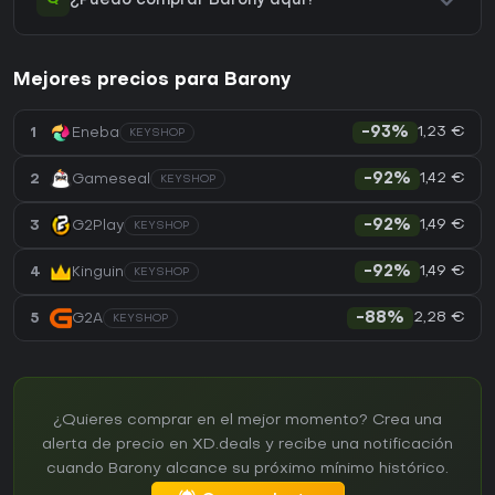
¿Puedo comprar Barony aquí?
Mejores precios para Barony
1,23 €
1
Eneba
-93%
KEYSHOP
1,42 €
2
Gameseal
-92%
KEYSHOP
1,49 €
3
G2Play
-92%
KEYSHOP
1,49 €
4
Kinguin
-92%
KEYSHOP
2,28 €
5
G2A
-88%
KEYSHOP
¿Quieres comprar en el mejor momento? Crea una
alerta de precio en XD.deals y recibe una notificación
cuando Barony alcance su próximo mínimo histórico.