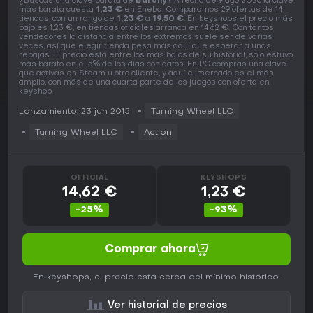
¿Buscas una clave barata de
Barony
? A fecha de 9 ago 2026 la clave
más barata cuesta
1,23 €
en Eneba. Comparamos 29 ofertas de 14
tiendas, con un rango de
1,23 €
a
19,50 €
. En keyshops el precio más
bajo es 1,23 €, en tiendas oficiales arranca en 14,62 €. Con tantos
vendedores la distancia entre los extremos suele ser de varias
veces, así que elegir tienda pesa más aquí que esperar a unas
rebajas. El precio está entre los más bajos de su historial, solo estuvo
más barato en el 5% de los días con datos. En PC compras una clave
que activas en Steam u otro cliente, y aquí el mercado es el más
amplio, con más de una cuarta parte de los juegos con oferta en
keyshop.
Lanzamiento: 23 jun 2015
Turning Wheel LLC
Turning Wheel LLC
Action
OFFICIAL
KEYSHOPS
14,62 €
1,23 €
-25%
-93%
Comprar ahora
En keyshops, el precio está cerca del mínimo histórico.
Ver historial de precios