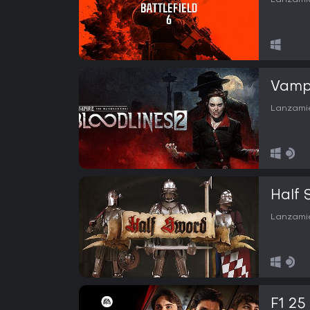
Lanzamie
Vampi
Lanzamie
Half 
Lanzamie
F1 25