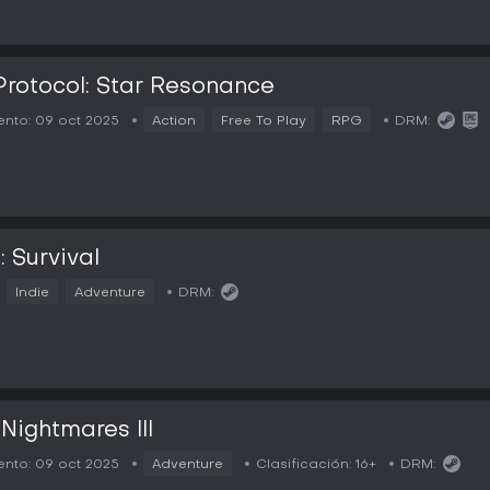
Protocol: Star Resonance
nto:
09 oct 2025
Action
Free To Play
RPG
DRM:
: Survival
Indie
Adventure
DRM:
 Nightmares III
nto:
09 oct 2025
Adventure
Clasificación:
16+
DRM: