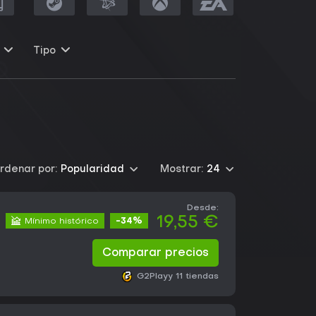
Tipo
rdenar por:
Popularidad
Mostrar:
24
Desde:
19,55 €
Mínimo histórico
-34%
Comparar precios
G2Play
y 11 tiendas