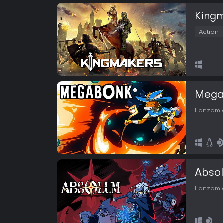
King
Action
Mega
Lanzamie
Abso
Lanzamie