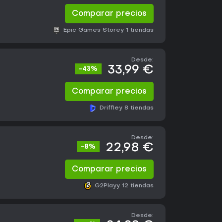
Comparar precios
Epic Games Store
y 1 tiendas
Desde:
33,99 €
-43%
Comparar precios
Driffle
y 8 tiendas
Desde:
22,98 €
-8%
Comparar precios
G2Play
y 12 tiendas
Desde: