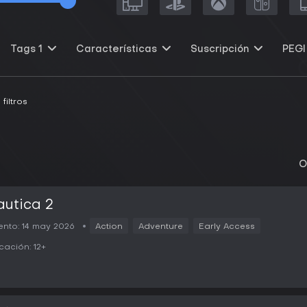
Tags
1
Características
Suscripción
PEGI
filtros
O
utica 2
nto:
14 may 2026
Action
Adventure
Early Access
icación:
12+