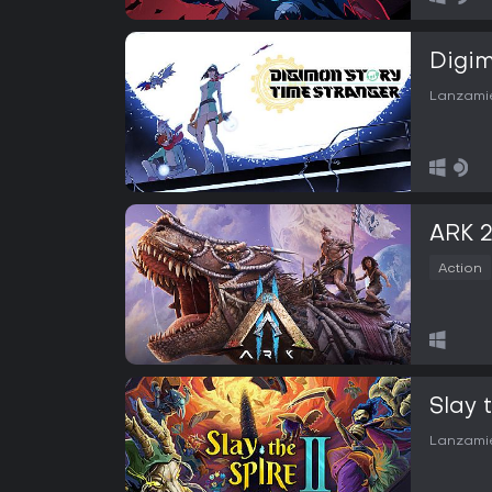
Digim
Lanzamie
ARK 
Action
Slay 
Lanzamie