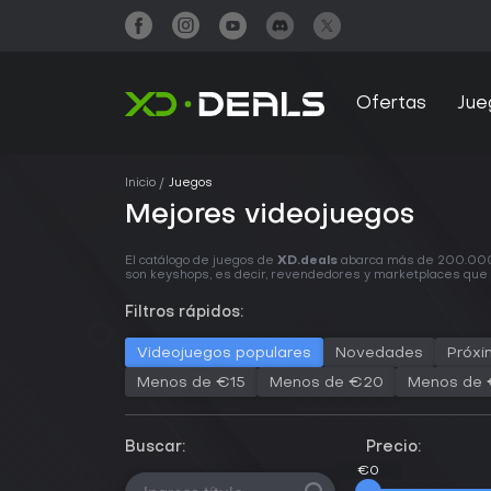
Ofertas
Jue
Inicio
Juegos
Mejores videojuegos
El catálogo de juegos de
XD.deals
abarca más de 200.000 tí
son keyshops, es decir, revendedores y marketplaces que ve
Filtros rápidos:
Videojuegos populares
Novedades
Próxi
Menos de €15
Menos de €20
Menos de
Buscar:
Precio:
€0
€0