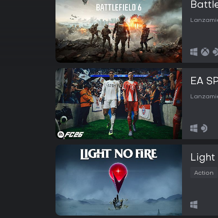
Battl
Lanzamie
EA S
Lanzamie
Light
Action