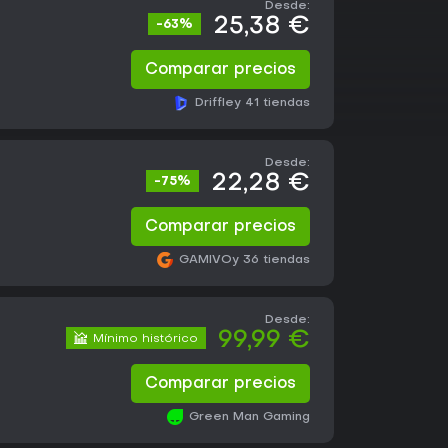
Desde:
25,38 €
-63%
Comparar precios
Driffle
y 41 tiendas
Desde:
22,28 €
-75%
Comparar precios
GAMIVO
y 36 tiendas
Desde:
99,99 €
Mínimo histórico
Comparar precios
Green Man Gaming