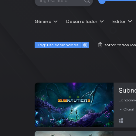
Género
Desarrollador
Editor
Tag:
1 seleccionados
Borrar todos los 
Subna
Lanzamie
Clasif