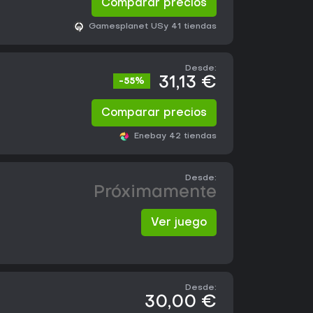
Comparar precios
Gamesplanet US
y 41 tiendas
Desde:
31,13 €
-55%
Comparar precios
Eneba
y 42 tiendas
Desde:
Próximamente
Ver juego
Desde:
30,00 €