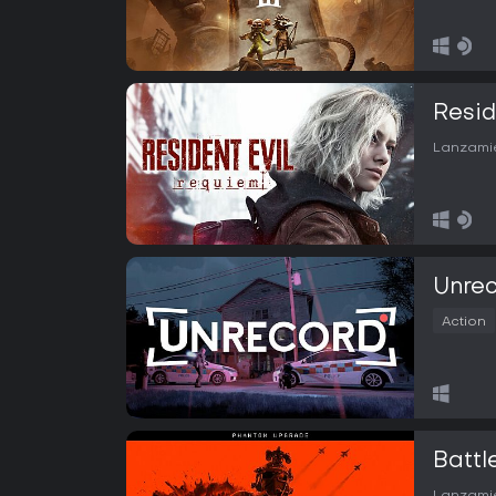
Resid
Lanzamie
Unre
Action
Battl