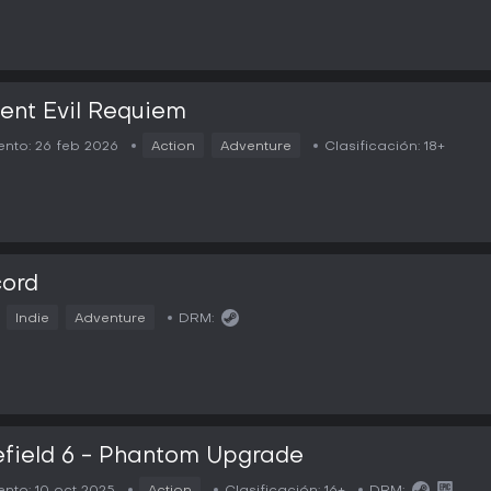
ent Evil Requiem
nto:
26 feb 2026
Action
Adventure
Clasificación:
18+
cord
Indie
Adventure
DRM:
efield 6 - Phantom Upgrade