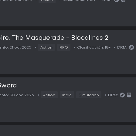
nto:
10 oct 2025
Action
Clasificación:
16+
DRM:
re: The Masquerade - Bloodlines 2
nto:
21 oct 2025
Action
RPG
Clasificación:
18+
DRM:
Sword
nto:
30 ene 2026
Action
Indie
Simulation
DRM: