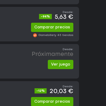
Desde:
5,63 €
-94%
Comparar precios
Gamebillet
y 45 tiendas
Desde:
Próximamente
Ver juego
Desde:
20,03 €
-12%
Comparar precios