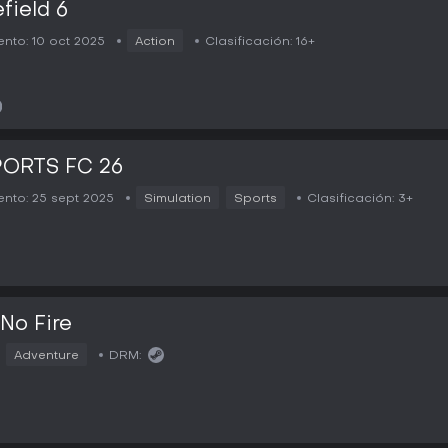
efield 6
nto:
10 oct 2025
Action
Clasificación:
16+
PORTS FC 26
nto:
25 sept 2025
Simulation
Sports
Clasificación:
3+
 No Fire
Adventure
DRM: