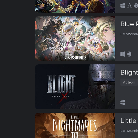
Blue 
Lanzamie
Blight
Action
Little
Lanzamie