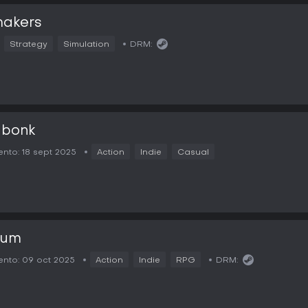
makers
Strategy
Simulation
DRM:
bonk
nto:
18 sept 2025
Action
Indie
Casual
lum
nto:
09 oct 2025
Action
Indie
RPG
DRM: