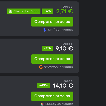
Desde:
2,71 €
Mínimo histórico
-6%
Comparar precios
Driffle
y 1 tiendas
Desde:
9,10 €
-9%
Comparar precios
GAMIVO
y 7 tiendas
Desde:
14,10 €
-43%
Comparar precios
Eneba
y 30 tiendas