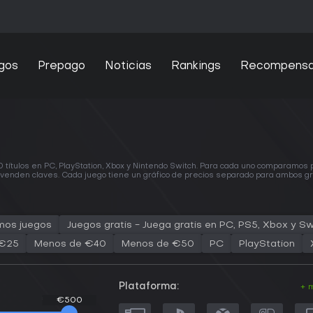
gos
Prepago
Noticias
Rankings
Recompens
tulos en PC, PlayStation, Xbox y Nintendo Switch. Para cada uno comparamos pre
nden claves. Cada juego tiene un gráfico de precios separado para ambos grupos
mos juegos
Juegos gratis - Juega gratis en PC, PS5, Xbox y Sw
 €25
Menos de €40
Menos de €50
PC
PlayStation
Plataforma:
+ 
€500
€500