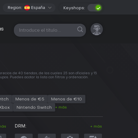
Region:
España
Keyshops:
Todas las plataformas
as
cios de 40 tiendas, de las cuales 25 son oficiales y 15
. Puedes acotar la lista con filtros y ordenación.
itch
Menos de €5
Menos de €10
+ más
Xbox
Nintendo Switch
DRM:
más
+ más