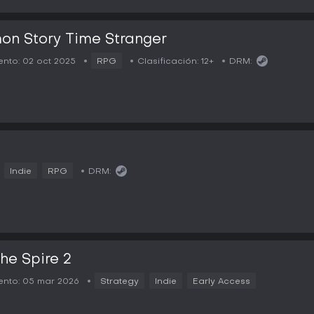
on Story Time Stranger
nto:
02 oct 2025
RPG
Clasificación:
12+
DRM:
2
Indie
RPG
DRM:
the Spire 2
nto:
05 mar 2026
Strategy
Indie
Early Access