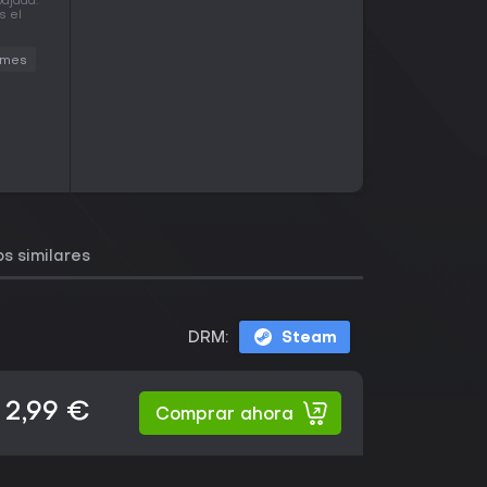
bajada.
s el
mes
s similares
DRM:
Steam
2,99 €
Comprar ahora