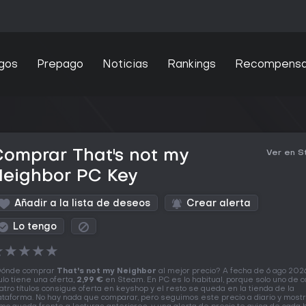
gos
Prepago
Noticias
Rankings
Recompens
omprar That's not my
Ver en 
Neighbor PC Key
Añadir a la lista de deseos
Crear alerta
Lo tengo
★
★
★
★
★
ónde comprar
That's not my Neighbor
al mejor precio? A fecha de 6 ago 202
tulo tiene una oferta,
2,99 €
en Steam. En PC es lo habitual, porque solo uno de 
atro títulos consigue oferta en keyshop y el resto se queda en la tienda de la
ataforma. No hay nada que comparar, pero seguimos este precio a diario y mos