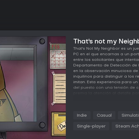
That's not my Neighb
That's Not My Neighbor es un ju
PC en el que encarnas a un po
entre los solicitantes que inten
Departamento de Detección de 
en la observación minuciosa de 
inquilinos para distinguir a los 
imitan. Esta experiencia para un
del puesto con una tensión de c
premia la atención al detalle por
Jugabilidad
El ciclo principal consiste en at
Indie
Casual
Simulat
recepción. Cada visitante presen
otros documentos que deben coinc
Single-player
Steam Ach
jugadores comparan fotos, nom
registrados con lo que aparece 