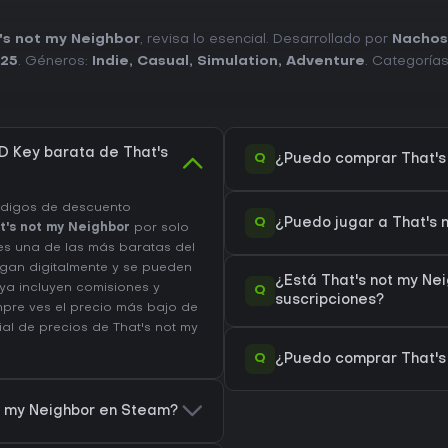
's not my Neighbor
, revisa lo esencial. Desarrollado por
Nacho
025
. Géneros:
Indie
,
Casual
,
Simulation
,
Adventure
. Categoría
 Key barata de That's
Q
¿Puedo comprar That's
ódigos de descuento
Q
¿Puedo jugar a That's
t's not my Neighbor
por solo
es una de las más baratas del
egan digitalmente y se pueden
¿Está That's not my Ne
 ya incluyen comisiones y
Q
suscripciones?
pre ves el precio más bajo de
rial de precios de That's not my
Q
¿Puedo comprar That's 
ot my Neighbor en Steam?