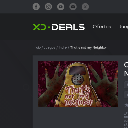
Ofertas
Jue
Inicio
Juegos
Indie
That's not my Neighbor
C
¿D
tí
cu
pl