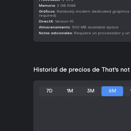
Procesador:
2 Ghz
Memoria:
2 GB RAM
Gráficos:
Relatively modern dedicated graphics 
required)
DirectX:
Version 10
Almacenamiento:
500 MB available space
Notas adicionales:
Requiere un procesador y un s
Historial de precios de That's n
7D
1M
3M
6M