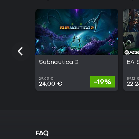
Subnautica 2
EA 
29,63 €
89,12 
-19%
24,00 €
22,
FAQ