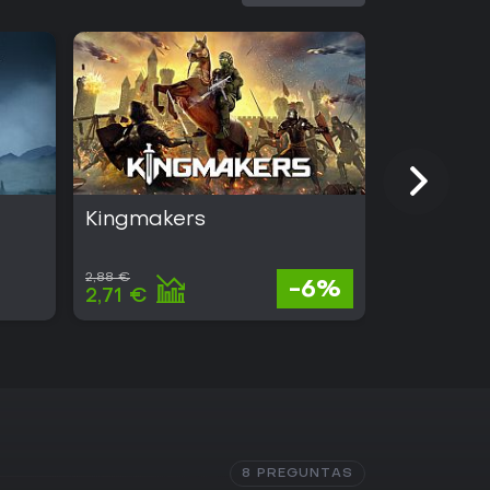
Kingmakers
Absolum
2,88 €
24,79 €
-6%
2,71 €
14,13 €
8 PREGUNTAS