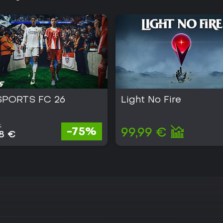
SPORTS FC 26
Light No Fire
€
-75%
99,99 €
28 €