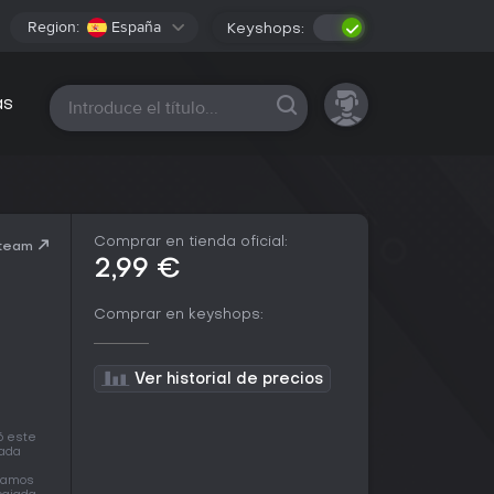
Region:
España
Keyshops:
Todas las plataformas
as
Comprar en tienda oficial:
Steam
2,99 €
Comprar en keyshops:
Ver historial de precios
6 este
cada
tramos