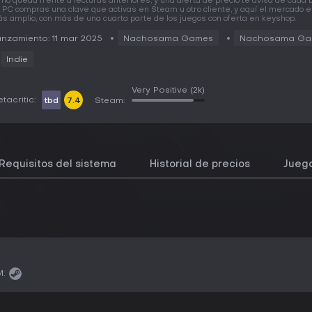
mo queda frente a lecturas anteriores, y una alerta de precio te avisa de cada 
 PC compras una clave que activas en Steam u otro cliente, y aquí el mercado e
s amplio, con más de una cuarta parte de los juegos con oferta en keyshop.
nzamiento: 11 mar 2025
Nachosama Games
Nachosama Ga
Indie
Very Positive
(2k)
tacritic:
tbd
7.4
Steam:
Requisitos del sistema
Historial de precios
Juego
: