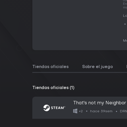
có
En
má
La
Me
Tiendas oficiales
Sobre el juego
Tiendas oficiales (1)
That's not my Neighbor
hace 39sem
+2
DRM