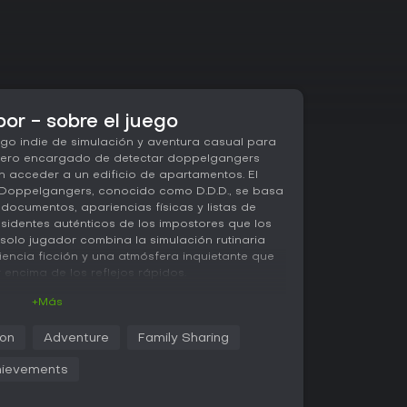
or - sobre el juego
ego indie de simulación y aventura casual para
rtero encargado de detectar doppelgangers
tan acceder a un edificio de apartamentos. El
Doppelgangers, conocido como D.D.D., se basa
documentos, apariencias físicas y listas de
residentes auténticos de los impostores que los
 solo jugador combina la simulación rutinaria
iencia ficción y una atmósfera inquietante que
 encima de los reflejos rápidos.
+Más
ender a los solicitantes uno a uno en la
ion
Adventure
Family Sharing
ta su identificación, solicitudes de entrada y
idir con los registros del edificio ese día. Los
ievements
bres, números de apartamento y residentes
en pantalla. Cualquier discrepancia, como