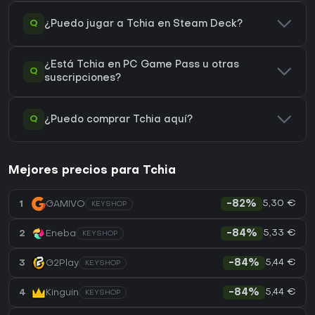
Q
¿Puedo jugar a Tchia en Steam Deck?
¿Está Tchia en PC Game Pass u otras
Q
suscripciones?
Q
¿Puedo comprar Tchia aquí?
Mejores precios para Tchia
5,30 €
1
GAMIVO
-82%
KEYSHOP
5,33 €
2
Eneba
-84%
KEYSHOP
5,44 €
3
G2Play
-84%
KEYSHOP
5,44 €
4
Kinguin
-84%
KEYSHOP