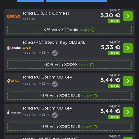
29,99 €
Tchia EU (Epic Games)
5,30 €
hace 6d
-82%
copy
-9% with XDDeals
Tchia (PC) Steam Key GLOBAL
34,99 €
5,33 €
★
5.0
hace 4d
DRM:
-84%
copy
-10% with XDD10
34,99 €
Tchia PC Steam CD Key
5,44 €
hace 4d
DRM:
-84%
copy
-8% with XD8DEALS
34,99 €
Tchia PC Steam CD Key
5,44 €
hace 4d
DRM:
-84%
copy
-8% with XD8DEALS
34,99 €