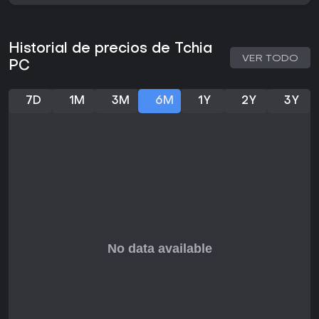
tradicionales para una inmersión total. Los personajes
reflejan culturas de Nueva Caledonia, y el archipiélago
ficticio muestra paisajes variados, desde arrecifes de coral
hasta selvas densas.
Historial de precios de Tchia
VER TODO
PC
¿Merece la pena?
Tchia conquista a quienes buscan exploración relajada y
creativa en aventuras, con su mecánica de salto de alma
7D
1M
3M
6M
1Y
2Y
3Y
que renueva puzles y desplazamientos. La recepción ha
sido sólida, con un 89% de valoraciones positivas en más
de 500 reseñas de Steam y una media de 78 en OpenCritic.
Críticos y jugadores alaban la autenticidad cultural y el
sandbox alegre, aunque algunos mencionan fallos técnicos
ocasionales.
Con soporte continuo vía actualizaciones gratuitas que
añaden contenido relevante, el juego sigue fresco para
nuevos jugadores. Si te gustan experiencias narrativas en
solitario con acción ligera y ambiente tropical, Tchia da un
gran valor, sobre todo si prefieres mecánicas ingeniosas
por encima de combates intensos. Es una opción ideal para
una aventura distendida e inventiva.