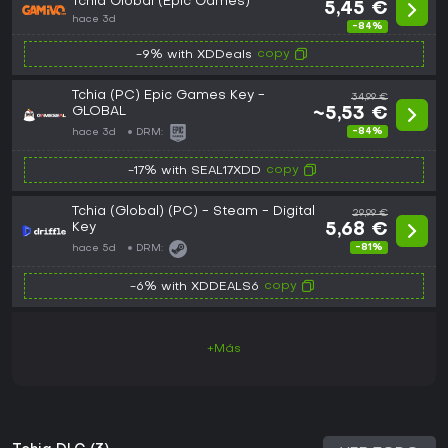
Tchia Global (Epic Games)
5,45 €
hace 3d
-84%
copy
-9% with XDDeals
Tchia (PC) Epic Games Key -
34,99 €
GLOBAL
~5,53 €
-84%
hace 3d
DRM:
copy
-17% with SEAL17XDD
Tchia (Global) (PC) - Steam - Digital
29,99 €
Key
5,68 €
-81%
hace 5d
DRM:
copy
-6% with XDDEALS6
+Más