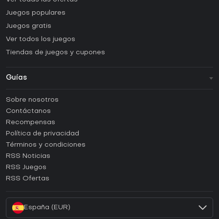
Juegos populares
Juegos gratis
Ver todos los juegos
Tiendas de juegos y cupones
Guías
FAQ
Sobre nosotros
Guías y tutoriales
Contáctanos
¿Cómo activar una CD Key de Steam?
Recompensas
¿Cómo activar una CD Key de Epic Games?
Política de privacidad
Términos y condiciones
¿Cómo activar una CD Key de GOG?
RSS Noticias
¿Cómo activar una CD Key de Ubisoft Connect?
RSS Juegos
¿Cómo activar una CD Key de EA App?
RSS Ofertas
¿Cómo activar una CD Key de Battle.net?
España (EUR)