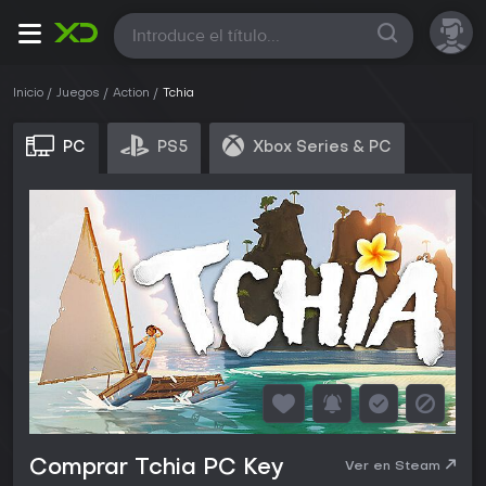
Todas
Inicio
Juegos
Action
Tchia
PC
PS5
Xbox Series & PC
Comprar Tchia PC Key
Ver en Steam