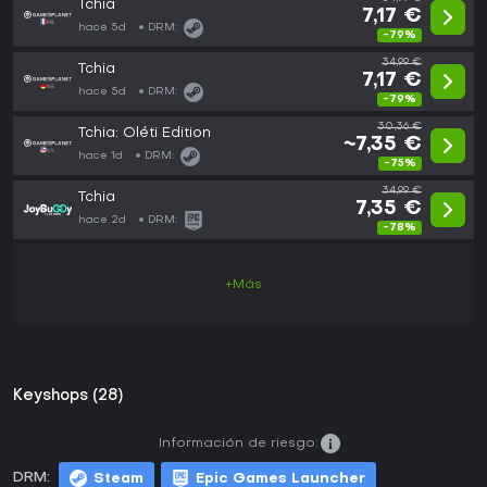
Tchia
7,17 €
hace 5d
DRM:
-79%
34,99 €
Tchia
7,17 €
hace 5d
DRM:
-79%
30,36 €
Tchia: Oléti Edition
~7,35 €
hace 1d
DRM:
-75%
34,99 €
Tchia
7,35 €
hace 2d
DRM:
-78%
+Más
Keyshops (28)
Información de riesgo:
DRM:
Steam
Epic Games Launcher