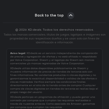
Back to the top
© 2026 XD.deals. Todos los derechos reservados.
Todas las marcas comerciales, títulos de juegos, logotipos e imágenes son
propiedad de sus respectivos dueños y se usan solo con fines de
identificación e información.
Aviso legal:
XD.deals es un servicio independiente de comparación
de precios y agregación de ofertas y no está afiliado ni respaldado
por Valve Corporation. Steam y el logotipo de Steam son marcas
comerciales y/o marcas registradas de Valve Corporation.
XD.deals utiliza datos disponibles públicamente de Steam y
muestra información de precios de tiendas de terceros solo con
fines informativos. No vendemos productos ni claves digitales y no
garantizamos la exactitud, disponibilidad o validez de las ofertas o
claves mostradas. Verifica siempre las condiciones finales
directamente en el sitio de la tienda antes de comprar. Cualquier
compra de claves digitales en tiendas de terceros se realiza bajo el
propio riesgo del usuario.
XD.deals participa en programas de afiliación y puede ganar una
comisión por compras que cumplan los requisitos realizadas a
través de nuestros enlaces. Como asociado de Amazon, ganamos
por compras que cumplan los requisitos.