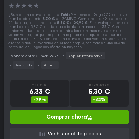
★
★
★
★
★
¿Buscas una clave barata de
Tchia
? A fecha de 9 ago 2026 la clave
más barata cuesta
5,30 €
en GAMIVO. Comparamos 49 ofertas de
24 tiendas, con un rango de
5,30 €
a
29,99 €
. En keyshops el precio
más bajo es 5,30 €, en tiendas oficiales arranca en 6,33 €. Con
tantos vendedores la distancia entre los extremos suele ser de
varias veces, así que elegir tienda pesa más aquí que esperar a
unas rebajas. En PC compras una clave que activas en Steam u otro
cliente, y aquí el mercado es el más amplio, con más de una cuarta
parte de los juegos con oferta en keyshop.
Lanzamiento: 21 mar 2024
Kepler Interactive
Awaceb
Action
OFFICIAL
KEYSHOPS
6,33 €
5,30 €
-79%
-82%
Comprar ahora
Ver historial de precios