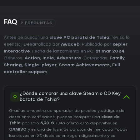
FAQ
9 PREGUNTAS
Antes de buscar una
clave PC barata de Tchia
, revisa lo
esencial. Desarrollado por
Awaceb
. Publicado por
Kepler
Interactive
. Fecha de lanzamiento en PC:
21 mar 2024
.
Géneros:
Action
,
Indie
,
Adventure
. Categorías:
Family
Sharing
,
Single-player
,
Steam Achievements
,
Full
controller support
.
¿Dónde comprar una clave Steam o CD Key
Q
barata de Tchia?
Gracias a nuestro comparador de precios y códigos de
descuento verificados, puedes comprar una
clave de
Tchia
por solo
5,30 €
. Esta oferta está disponible en
GAMIVO
y es una de las más baratas del mercado. Todas
las claves en XD.deals se entregan digitalmente y se