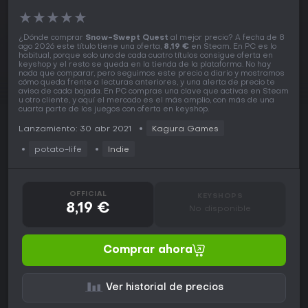
★
★
★
★
★
¿Dónde comprar
Snow-Swept Quest
al mejor precio? A fecha de 8
ago 2026 este título tiene una oferta,
8,19 €
en Steam. En PC es lo
habitual, porque solo uno de cada cuatro títulos consigue oferta en
keyshop y el resto se queda en la tienda de la plataforma. No hay
nada que comparar, pero seguimos este precio a diario y mostramos
cómo queda frente a lecturas anteriores, y una alerta de precio te
avisa de cada bajada. En PC compras una clave que activas en Steam
u otro cliente, y aquí el mercado es el más amplio, con más de una
cuarta parte de los juegos con oferta en keyshop.
Lanzamiento: 30 abr 2021
Kagura Games
potato-life
Indie
OFFICIAL
KEYSHOPS
8,19 €
No disponible
Comprar ahora
Ver historial de precios