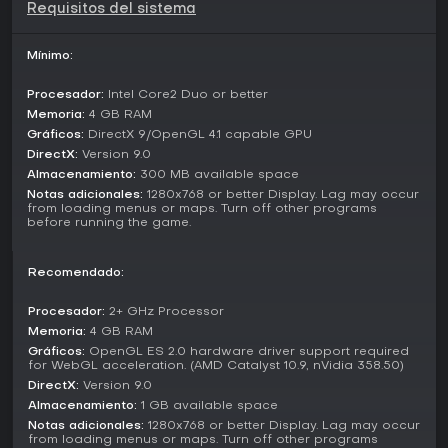
Requisitos del sistema
Snow-Swept Quest se centra en una campaña para un
jugador que impulsa la historia a través de la búsqueda de
Saya por regresar a casa. No incluye modos multijugador ni
Mínimo:
competitivos independientes; la experiencia gira en torno al
avance en solitario por la trama y los escenarios de
Procesador:
Intel Core2 Duo or better
combate.
Memoria:
4 GB RAM
Gráficos:
DirectX 9/OpenGL 4.1 capable GPU
En la campaña, te topas con desafíos que mezclan
DirectX:
Version 9.0
exploración y batallas, todos al servicio del objetivo
principal de acumular recursos y superar obstáculos en el
Almacenamiento:
300 MB available space
continente Occidental.
Notas adicionales:
1280x768 or better Display. Lag may occur
from loading menus or maps. Turn off other programs
before running the game.
Story and Setting
El mundo del juego se divide entre los continentes Oriental y
Occidental, con Saya iniciando su aventura en territorio
Recomendado:
hostil tras su fuga. Esta premisa genera conflictos con
habitantes y criaturas locales, moldeando una narrativa
Procesador:
2+ GHz Processor
centrada en la supervivencia y el regreso al hogar. Los
Memoria:
4 GB RAM
elementos fantásticos beben de mitos como la tradición
Gráficos:
OpenGL ES 2.0 hardware driver support required
yuki-onna, enriqueciendo el personaje de Saya y sus
for WebGL acceleration. (AMD Catalyst 10.9, nVidia 358.50)
interacciones.
DirectX:
Version 9.0
Almacenamiento:
1 GB available space
El progreso pasa por ganar dinero con misiones y
Notas adicionales:
1280x768 or better Display. Lag may occur
combates, que usas para avanzar en la trama, como pagar
from loading menus or maps. Turn off other programs