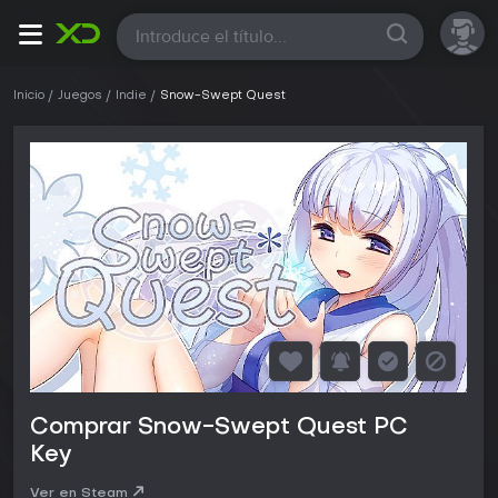
Todas
Inicio
Juegos
Indie
Snow-Swept Quest
Comprar Snow-Swept Quest PC
Key
Ver en Steam