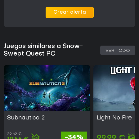
Crear alerta
Juegos similares a Snow-
VER TODO
Swept Quest PC
Subnautica 2
Light No Fire
29,62 €
-34%
99,99 €