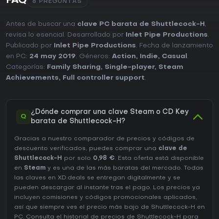
FAQ
8 PREGUNTAS
Antes de buscar una
clave PC barata de Shuttlecock-H
,
revisa lo esencial. Desarrollado por
Inlet Pipe Productions
.
Publicado por
Inlet Pipe Productions
. Fecha de lanzamiento
en PC:
24 may 2019
. Géneros:
Action
,
Indie
,
Casual
.
Categorías:
Family Sharing
,
Single-player
,
Steam
Achievements
,
Full controller support
.
¿Dónde comprar una clave Steam o CD Key
Q
barata de Shuttlecock-H?
Gracias a nuestro comparador de precios y códigos de
descuento verificados, puedes comprar una
clave de
Shuttlecock-H
por solo
0,98 €
. Esta oferta está disponible
en
Steam
y es una de las más baratas del mercado. Todas
las claves en XD.deals se entregan digitalmente y se
pueden descargar al instante tras el pago. Los precios ya
incluyen comisiones y códigos promocionales aplicados,
así que siempre ves el precio más bajo de Shuttlecock-H en
PC
. Consulta el
historial de precios de Shuttlecock-H
para