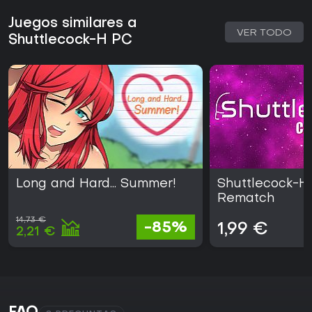
Si te apasiona dominar patrones difíciles y no te molestan
Juegos similares a
los temas explícitos, este juego brinda un valor sólido con
VER TODO
Shuttlecock-H PC
sus niveles exigentes y desbloqueables. Sin embargo,
quienes busquen mayor variedad o contenido menos nicho
podrían buscar alternativas, ya que su atractivo depende
de la tolerancia a la alta dificultad y sus incentivos
específicos.
Long and Hard... Summer!
Shuttlecock-H
Rematch
14,73 €
-85%
1,99 €
2,21 €