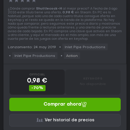
★
★
★
★
★
¿Dónde comprar
Shuttlecock-H
al mejor precio? A fecha de 6 ago
2026 este título tiene una oferta,
0,98 €
en Steam. En PC es lo
habitual, porque solo uno de cada cuatro títulos consigue oferta en
keyshop y el resto se queda en la tienda de la plataforma. No hay
nada que comparar, pero seguimos este precio a diario y mostramos
cómo queda frente a lecturas anteriores, y una alerta de precio te
avisa de cada bajada. En PC compras una clave que activas en Steam
u otro cliente, y aquí el mercado es el más amplio, con más de una
cuarta parte de los juegos con oferta en keyshop.
Lanzamiento: 24 may 2019
Inlet Pipe Productions
Inlet Pipe Productions
Action
OFFICIAL
KEYSHOPS
0,98 €
No disponible
-70%
Comprar ahora
Ver historial de precios