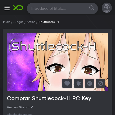
Todas
Inicio
Juegos
Action
Shuttlecock-H
Comprar Shuttlecock-H PC Key
Ver en Steam