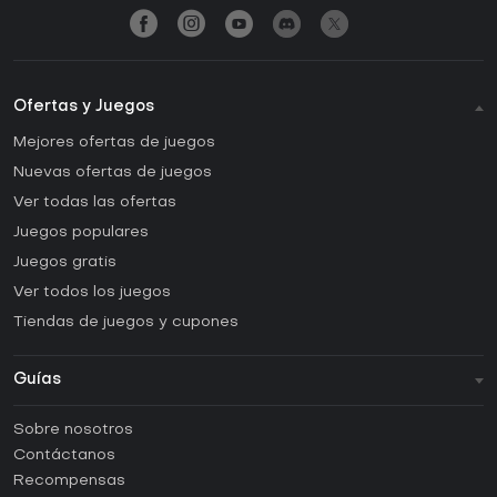
Ofertas y Juegos
Mejores ofertas de juegos
Nuevas ofertas de juegos
Ver todas las ofertas
Juegos populares
Juegos gratis
Ver todos los juegos
Tiendas de juegos y cupones
Guías
FAQ
Sobre nosotros
Guías y tutoriales
Contáctanos
¿Cómo activar una CD Key de Steam?
Recompensas