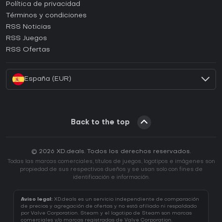
¿Cómo activar una CD Key de Epic Games?
Política de privacidad
Términos y condiciones
¿Cómo activar una CD Key de GOG?
RSS Noticias
¿Cómo activar una CD Key de Ubisoft Connect?
RSS Juegos
¿Cómo activar una CD Key de EA App?
RSS Ofertas
¿Cómo activar una CD Key de Battle.net?
España (EUR)
Back to the top
© 2026 XD.deals. Todos los derechos reservados.
Todas las marcas comerciales, títulos de juegos, logotipos e imágenes son
propiedad de sus respectivos dueños y se usan solo con fines de
identificación e información.
Aviso legal:
XD.deals es un servicio independiente de comparación
de precios y agregación de ofertas y no está afiliado ni respaldado
por Valve Corporation. Steam y el logotipo de Steam son marcas
comerciales y/o marcas registradas de Valve Corporation.