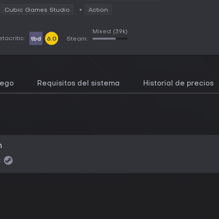
Cubic Games Studio
Action
Mixed
(39k)
tacritic:
tbd
6.0
Steam:
uego
Requisitos del sistema
Historial de precios
n
: