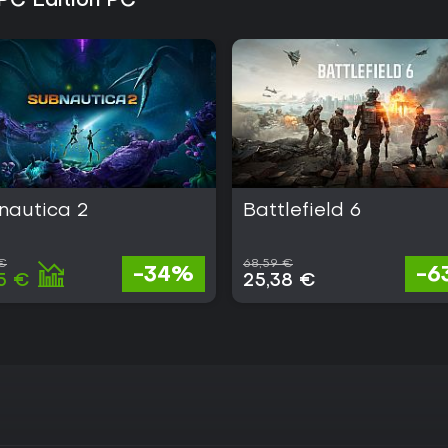
 PC Edition PC
nautica 2
Battlefield 6
 €
68,59 €
-34%
-6
5 €
25,38 €