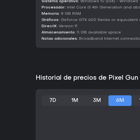
Sistema operativo:
Windows 10 (x64) - Windows 11
Procesador:
Intel Core i5 4th Generation and ab
Memoria:
8 GB RAM
Gráficos:
Geforce GTX 600 Series or equivalent o
DirectX:
Version 11
Almacenamiento:
5 GB available space
Notas adicionales:
Broadband Internet connecti
Historial de precios de Pixel Gun
7D
1M
3M
6M