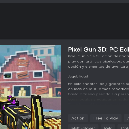
Pixel Gun 3D: PC Edi
Pixel Gun 3D: PC Edition destac
play con gráficos pixelados, qu
acción y elementos de aventura 
Jugabilidad
En este shooter, los jugadores 
de más de 1500 armas repartidas
hasta artillería pesada. La pers
con módulos y equipar armadura
El núcleo del juego gira en torn
avanzar por niveles, con soport
interrupciones entre dispositivo
Action
Free To Play
apuntar, el movimiento en entor
superar a los rivales.
Multi-player
PvP
Onl