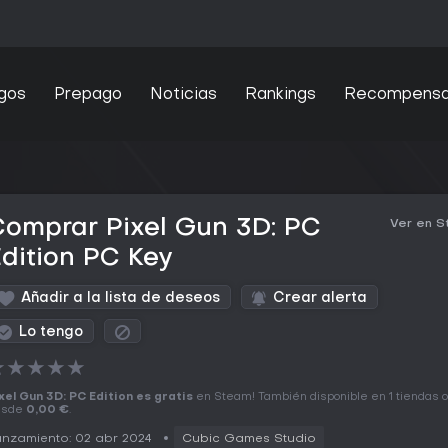
gos
Prepago
Noticias
Rankings
Recompens
omprar Pixel Gun 3D: PC
Ver en 
dition PC Key
Añadir a la lista de deseos
Crear alerta
Lo tengo
★
★
★
★
★
xel Gun 3D: PC Edition es gratis
en Steam! También disponible en 1 tiendas o
esde
0,00 €
.
nzamiento: 02 abr 2024
Cubic Games Studio