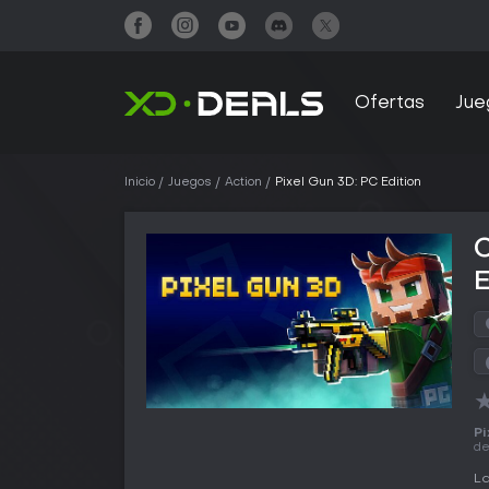
Ofertas
Jue
Inicio
Juegos
Action
Pixel Gun 3D: PC Edition
C
E
Pi
d
La