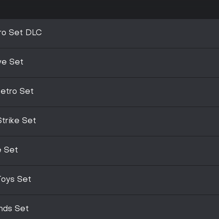
ro Set DLC
ve Set
Retro Set
Strike Set
e Set
Toys Set
nds Set