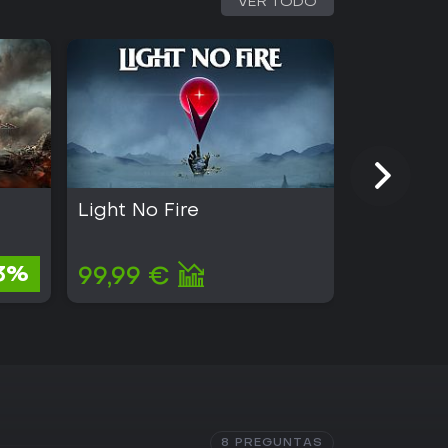
VER TODO
Light No Fire
Kingmak
2,88 €
3%
99,99 €
2,71 €
8 PREGUNTAS