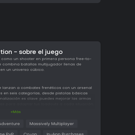
tion - sobre el juego
a como un shooter en primera persona free-to-
e combina batallas multijugador llenas de
en un universo cúbico.
se lanzan a combates frenéticos con un arsenal
 en seis categorías, desde pistolas básicas
onalización es clave: puedes mejorar las armas
s para adaptar tus loadouts a cada situación.
o a pelear en arenas, recolectar recursos y
+Más
e cross-platform que permite jugar sin
s. Las mecánicas destacan la precisión al
Adventure
Massively Multiplayer
nos cúbicos y el uso estratégico del equipo para
ine PvP
Co-op
In-App Purchases