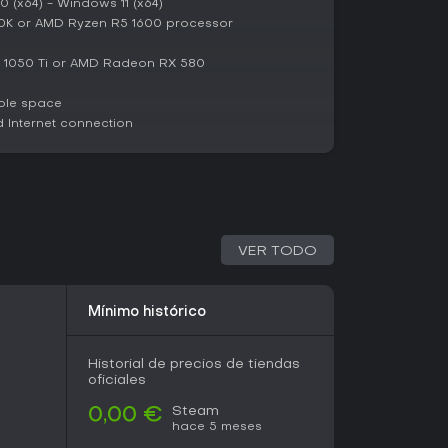
 (x64) - Windows 11 (x64)
ogreso justo, sobre todo en mejoras de armas y
00K or AMD Ryzen R5 1600 processor
 1050 Ti or AMD Radeon RX 580
vas en Steam de más de 29.000 usuarios, atrae a
ble space
lgicos y acción multijugador variada. Es free-
Internet connection
us modos sin compromiso, y va ideal para
 o diversión cooperativa.
a y evitas la monetización pesada, los aspectos
o el gameplay fluido y los eventos comunitarios
ida para fans casuales de FPS que quieran
cúbico vibrante.
VER TODO
Mínimo histórico
Historial de precios de tiendas
oficiales
Steam
0,00 €
hace 5 meses