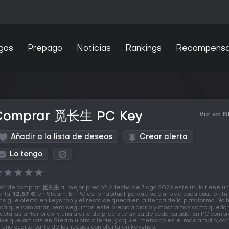
gos
Prepago
Noticias
Rankings
Recompens
Comprar 觅长生 PC Key
Ver en 
Añadir a la lista de deseos
Crear alerta
Lo tengo
★
★
★
★
★
ónde comprar
觅长生
al mejor precio? A fecha de 7 ago 2026 este título tiene u
erta,
12,57 €
en Steam. En PC es lo habitual, porque solo uno de cada cuatro títu
nsigue oferta en keyshop y el resto se queda en la tienda de la plataforma. No 
da que comparar, pero seguimos este precio a diario y mostramos cómo queda 
lecturas anteriores, y una alerta de precio te avisa de cada bajada. En PC comp
ave que activas en Steam u otro cliente, y aquí el mercado es el más amplio, co
 una cuarta parte de los juegos con oferta en keyshop.