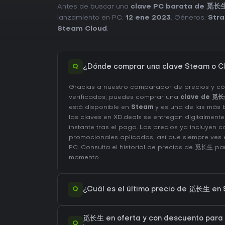
Antes de buscar una
clave PC barata de 觅长
lanzamiento en PC:
12 ene 2023
. Géneros:
Stra
Steam Cloud
.
Q
¿Dónde comprar una clave Steam o 
Gracias a nuestro comparador de precios y c
verificados, puedes comprar una
clave de 觅
está disponible en
Steam
y es una de las más 
las claves en XD.deals se entregan digitalment
instante tras el pago. Los precios ya incluyen 
promocionales aplicados, así que siempre ves
PC
. Consulta el
historial de precios de 觅长生
par
momento.
Q
¿Cuál es el último precio de 觅长生 en
觅长生 en oferta y con descuento para P
Q