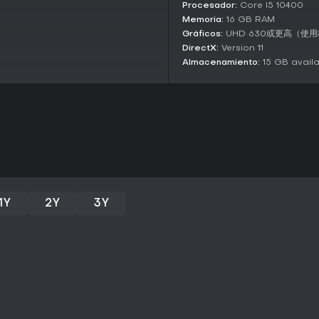
Procesador:
Core I5 10400
agresivos.
Memoria:
16 GB RAM
World and Systems
Gráficos:
UHD 630或更高（使
DirectX:
Version 11
Ambientado en un mundo dinámi
sectas y ciudades, cada uno co
Almacenamiento:
15 GB avail
mecánicas fomentan la explorac
involucrarte en la política de s
es el foco principal. La profund
se interconectan, permitiendo bu
Community and Support
Cuenta con una comunidad acti
estrategias y opiniones, lo que 
lanzamiento. Aunque no hay actu
principal sigue siendo sólida p
1Y
2Y
3Y
¿Merece la pena?
Si te apasionan los RPG comple
un desafío gratificante, sobre to
planificación a largo plazo. Acu
26.000 reseñas, con un 94% posi
cautivadores y alta rejugabilida
en un entorno Xianxia, es una gr
podría requerir mods para quie