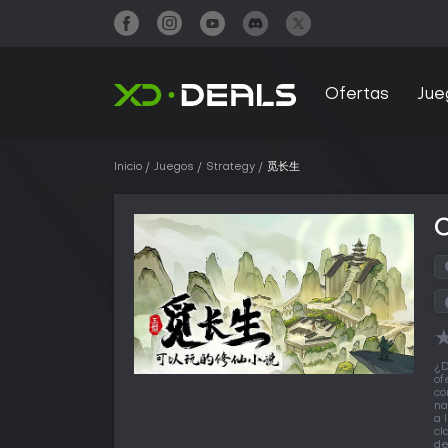
Ofertas
Jue
Inicio
Juegos
Strategy
觅长生
¿D
of
co
na
a 
cl
de