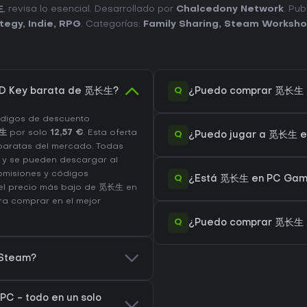
生
, revisa lo esencial. Desarrollado por
Chalcedony Network
. Pu
tegy
,
Indie
,
RPG
. Categorías:
Family Sharing
,
Steam Worksh
Q
CD Key barata de 觅长生?
¿Puedo comprar 觅长生 
ódigos de descuento
长生
por solo
12,57 €
. Esta oferta
Q
¿Puedo jugar a 觅长生 e
baratas del mercado. Todas
e y se pueden descargar al
comisiones y códigos
Q
¿Está 觅长生 en PC Game 
 el precio más bajo de 觅长生 en
a comprar en el mejor
Q
¿Puedo comprar 觅长生 
 Steam?
C - todo en un solo