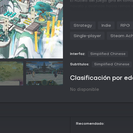
El núcleo del juego gira en torn
novato y avanzas hacia reinos s
formación del núcleo dorado. El
técnicas, recolectar energía espi
consumen años, y si no logras e
Strategy
Indie
RPG
game over. El combate emplea u
energías espirituales interactúa
Single-player
Steam Ach
afectando los resultados de las 
nivel de comprensión.
Más allá de las batallas, el ju
Interfaz:
Simplified Chinese
ajustas fórmulas de píldoras pa
con combinaciones flexibles de 
Subtítulos:
Simplified Chinese
comercio, influenciados por dife
Puedes crear tu propia cueva co
Clasificación por e
forjar alianzas debatiendo sobr
para el cultivo dual y acelerar t
No disponible
Modos de juego
觅长生
prioriza una experiencia d
opciones multijugador diferenci
narrativo en la región de Ningz
encuentros aleatorios e interac
Recomendado:
milenios. Tú decides el ritmo, d
retiros de siglos, todo en un s