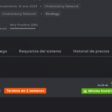
nzamiento: 12 ene 2023
Chalcedony Network
Chalcedony Network
Strategy
Very Positive
(24k)
team:
uego
Requisitos del sistema
Historial de precios
14,79 €
Termina en 2 semanas
Mínimo histór