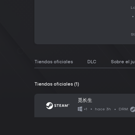
La
S
Tiendas oficiales
DLC
Sobre el j
Tiendas oficiales (1)
觅长生
hace 3h
+1
DRM: