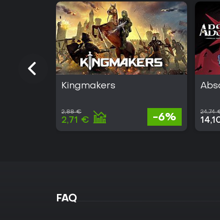
Kingmakers
Abs
2,88 €
24,74 
-6%
2,71 €
14,1
FAQ