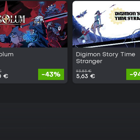
olum
Digimon Story Time
Stranger
€
93,83 €
-43%
-9
0 €
5,63 €