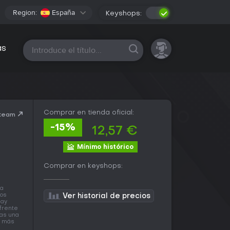
Region:
España
Keyshops:
Todas las plataformas
as
Comprar en tienda oficial:
Steam
-15%
12,57 €
Mínimo histórico
Comprar en keyshops:
na
los
Ver historial de precios
hay
frente
ras una
n más