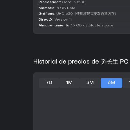
Procesador:
Core I3 8100
Memoria:
8 GB RAM
Gráficos:
UHD 630（使用核显需要双通道内存）
DirectX:
Version 11
Almacenamiento:
15 GB available space
Historial de precios de 觅长生 PC
7D
1M
3M
6M