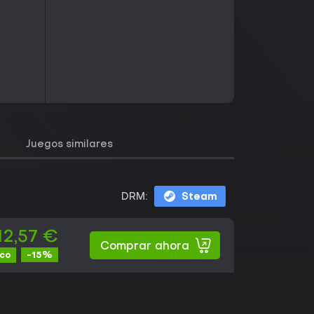
Juegos similares
DRM:
Steam
12,57 €
Comprar ahora
-15%
ico