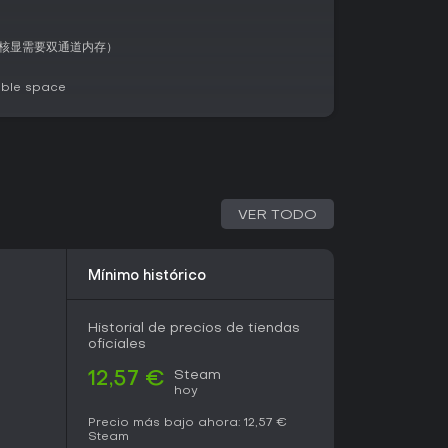
用核显需要双通道内存）
co de 九州, el juego presenta lugares como
n oportunidades únicas de crecimiento. Las
able space
ión, como buscar materiales raros o
ectas, aunque el control directo de facciones no
idad surge de cómo talentos, píldoras y tesoros
ilds variados para los desafíos.
VER TODO
va en grupos dedicados a compartir
mantiene el interés años después del
alizaciones mayores recientes, la experiencia
ara nuevos jugadores.
Mínimo histórico
Historial de precios de tiendas
jos con profundidad estratégica,
觅长生
ofrece
oficiales
do si disfrutas los temas de cultivo inmortal y
mula una calificación Very Positive de más de
Steam
12,57 €
tivas recientes, que resaltan sus sistemas
hoy
d. Si te atrae el gameplay sandbox por turnos
an opción, aunque la falta de soporte en inglés
Precio más bajo ahora:
12,57 €
Steam
nes no hablan chino.