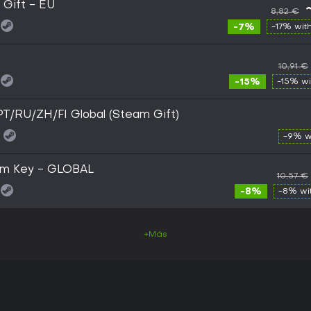
 Gift - EU
8,82 €
-7%
-17% wit
10,91 €
-15%
-15% w
T/RU/ZH/FI Global (Steam Gift)
-9% w
am Key - GLOBAL
10,57 €
-8%
-8% wi
+Más