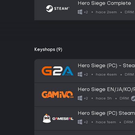
Hero Siege Complete
hace 2sem
+2
DRM:
Keyshops (9)
Hero Siege (PC) - Ste
hace 4sem
+2
DRM:
Hero Siege EN/JA/KO/P
hace 5h
+2
DRM:
Hero Siege (PC) Steam
hace 1sem
+2
DRM: