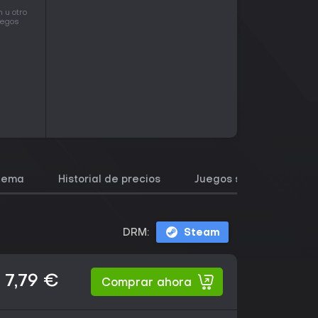
 u otro
uegos
stema
Historial de precios
Juegos similares
DRM:
Steam
7,79 €
Comprar ahora