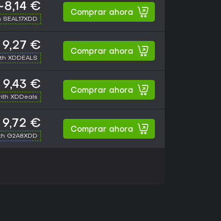
~8,14 €
Comprar ahora
h SEAL17XDD
9,27 €
Comprar ahora
ith XDDEALS
9,43 €
Comprar ahora
ith XDDeals
9,72 €
Comprar ahora
th G2A8XDD