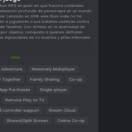
ion RPG en pixel art que fusiona combates
alización profunda de personajes en un mundo
. Lanzado en 2014, este título indie no ha
do a jugadores a sus batallas caóticas contra
e Tarethiel. Con énfasis en la diversidad de
por objetos, conquista a quienes disfrutan
s implacables de no muertos y jefes infernales.
o gira en torno a elegir entre 23 clases únicas,
+Más
 de habilidades y estilo de juego. Comienzas
iser cuerpo a cuerpo o un mago lanzador de
Adventure
Massively Multiplayer
te donde abrirte paso entre grupos de enemigos
acción frenética. Dos árboles principales de
 Together
Family Sharing
Co-op
 permiten ajustar tus capacidades para crear
as de invocador hasta arqueros o ingenieros
-App Purchases
Single-player
Remote Play on TV
 de 1000 piezas únicas para saquear, desde
zas como ítems Satanic o Angelic. El crafting
ll controller support
Steam Cloud
e encastrar runewords en bases o modificar
aumentos. El Adventure Journal actúa como
Shared/Split Screen
Online Co-op
e mecánicas, recetas y stats de objetos para
te fluye con naturalidad, priorizando el control