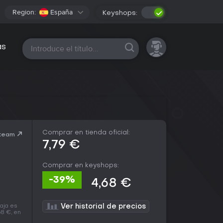
Region:
España
Keyshops:
Todas las plataformas
as
Comprar en tienda oficial:
Steam
7,79 €
Comprar en keyshops:
-39%
4,68 €
baja es
Ver historial de precios
68 €, en