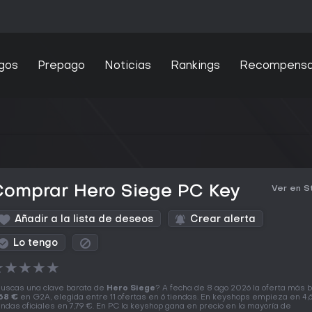
gos
Prepago
Noticias
Rankings
Recompens
Comprar Hero Siege PC Key
Ver en 
Añadir a la lista de deseos
Crear alerta
Lo tengo
★
★
★
★
★
uscas una clave barata de
Hero Siege
? A fecha de 8 ago 2026 la oferta más 
68 €
en G2A, elegida entre 11 ofertas en 6 tiendas. En keyshops empieza en 4,
endas oficiales en 7,79 €. En PC la keyshop gana en precio en la mayoría de