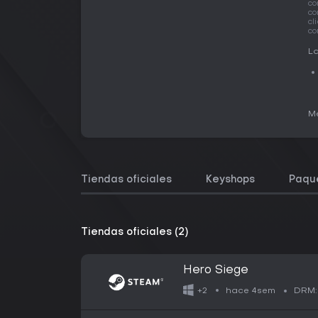
co
co
cl
co
La
Me
Tiendas oficiales
Keyshops
Paqu
Tiendas oficiales (2)
Hero Siege
hace 4sem
+2
DRM: