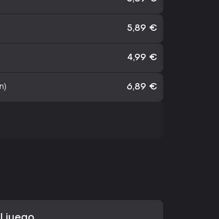
5,89 €
4,99 €
n)
6,89 €
l juego