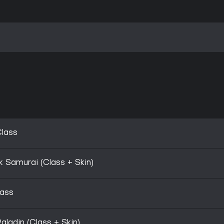
Class
 Samurai (Class + Skin)
lass
ladin (Class + Skin)