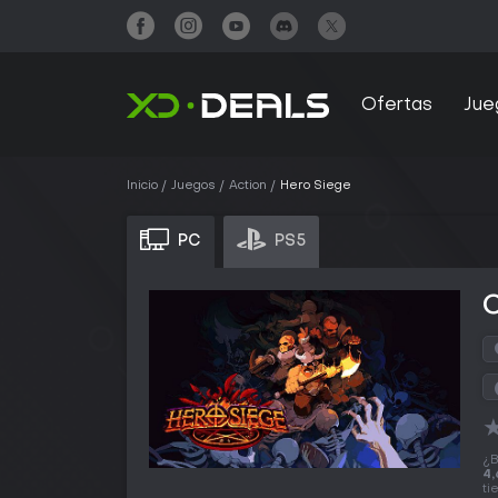
Ofertas
Jue
Inicio
Juegos
Action
Hero Siege
PC
PS5
¿B
4,
ti