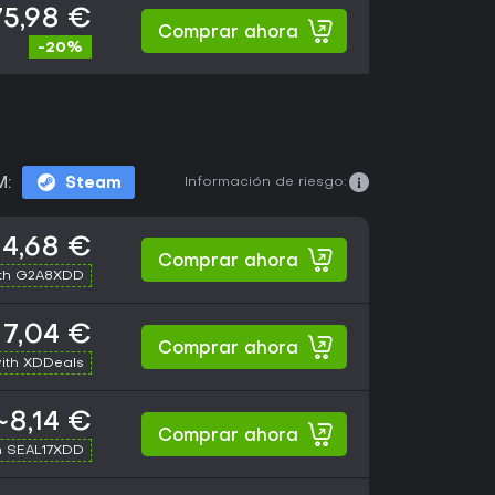
75,98 €
Comprar ahora
-20%
Información de riesgo:
M:
Steam
4,68 €
Comprar ahora
th G2A8XDD
7,04 €
Comprar ahora
ith XDDeals
~8,14 €
Comprar ahora
h SEAL17XDD