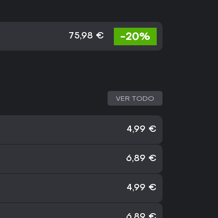
-20%
75,98 €
VER TODO
4,99 €
6,89 €
4,99 €
6,89 €