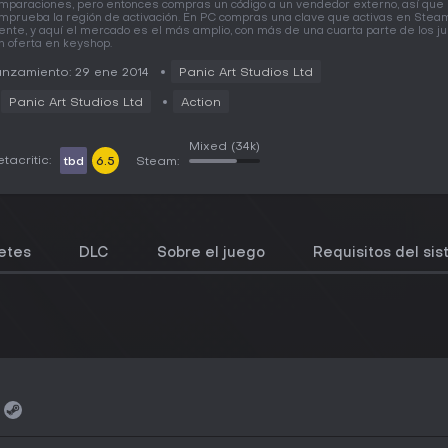
mparaciones, pero entonces compras un código a un vendedor externo, así que
mprueba la región de activación. En PC compras una clave que activas en Steam
iente, y aquí el mercado es el más amplio, con más de una cuarta parte de los j
n oferta en keyshop.
nzamiento: 29 ene 2014
Panic Art Studios Ltd
Panic Art Studios Ltd
Action
Mixed
(34k)
tacritic:
tbd
6.5
Steam:
etes
DLC
Sobre el juego
Requisitos del si