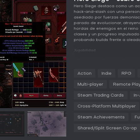
Hero Siege destaca como un act
hack-and-slash con una person
asediado por fuerzas demoníacas
parado de evolucionar, atrayen
hordas de enemigos en el reino d
clases y un progreso impulsado 
probando builds frente a oleada
Jugabilidad
En Hero Siege, el núcleo del jueg
cada una con su propio conjunto
seleccionando una como un bru
Action
Indie
RPG
hechizos, y te lanzas al comba
y esquivar ataques mantiene la 
Multi-player
Remote Play
habilidades, más subárboles, te
builds que van desde estrategi
Steam Trading Cards
In
con centinelas.
Cross-Platform Multiplayer
Los objetos son clave, con más
equipo mágico básico hasta rare
Steam Achievements
Fu
añade profundidad al permitirt
equipo mediante prospección y 
Shared/Split Screen Co-op
guía in-game, con detalles sobr
planificar tu progreso. El comba