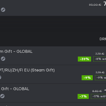
95,00 €
DR
am Gift - GLOBAL
7,79 €
-39%
-8% wi
T/RU/ZH/FI EU (Steam Gift)
7,79 €
-9%
-9% w
 Gift - GLOBAL
8,82 €
-7%
-17% wit