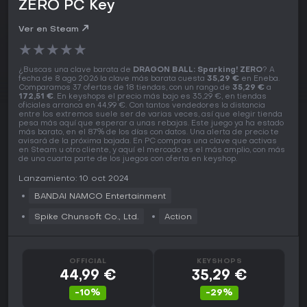
ZERO PC Key
Ver en Steam
★
★
★
★
★
¿Buscas una clave barata de
DRAGON BALL: Sparking! ZERO
? A
fecha de 8 ago 2026 la clave más barata cuesta
35,29 €
en Eneba.
Comparamos 37 ofertas de 18 tiendas, con un rango de
35,29 €
a
172,51 €
. En keyshops el precio más bajo es 35,29 €, en tiendas
oficiales arranca en 44,99 €. Con tantos vendedores la distancia
entre los extremos suele ser de varias veces, así que elegir tienda
pesa más aquí que esperar a unas rebajas. Este juego ya ha estado
más barato, en el 87% de los días con datos. Una alerta de precio te
avisará de la próxima bajada. En PC compras una clave que activas
en Steam u otro cliente, y aquí el mercado es el más amplio, con más
de una cuarta parte de los juegos con oferta en keyshop.
Lanzamiento: 10 oct 2024
BANDAI NAMCO Entertainment
Spike Chunsoft Co., Ltd.
Action
OFFICIAL
KEYSHOPS
44,99 €
35,29 €
-10%
-29%