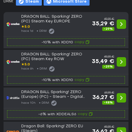
DRM:
Steam
Microsoft Store
DRAGON BALL: Sparking! ZERO
49,99 €
(PC) Steam Key EUROPE
35,29 €
★
5.0
-29%
hace 1d
DRM:
copy
-10% with XDD10
DRAGON BALL: Sparking! ZERO
49,99 €
(PC) Steam Key ROW
35,49 €
★
5.0
-29%
hace 6h
DRM:
copy
-10% with XDD10
DRAGON BALL Sparking! ZERO
69,99 €
(Europe) (PC) - Steam - Digital
36,27 €
Key
-48%
hace 10h
DRM:
copy
-6% with XDDEALS6
Dragon Ball: Sparking! ZERO EU
49,99 €
(Steam)
36,62 €