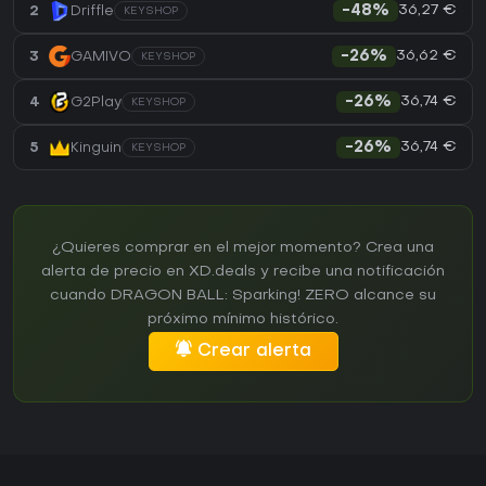
36,27 €
2
Driffle
-48%
KEYSHOP
36,62 €
3
GAMIVO
-26%
KEYSHOP
36,74 €
4
G2Play
-26%
KEYSHOP
36,74 €
5
Kinguin
-26%
KEYSHOP
¿Quieres comprar en el mejor momento? Crea una
alerta de precio en XD.deals y recibe una notificación
cuando DRAGON BALL: Sparking! ZERO alcance su
próximo mínimo histórico.
Crear alerta