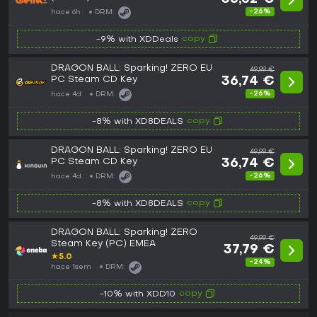
-26%
hace 6h
DRM:
copy
-9% with XDDeals
DRAGON BALL: Sparking! ZERO EU
49,99 €
PC Steam CD Key
36,74 €
-26%
hace 4d
DRM:
copy
-8% with XD8DEALS
DRAGON BALL: Sparking! ZERO EU
49,99 €
PC Steam CD Key
36,74 €
-26%
hace 4d
DRM:
copy
-8% with XD8DEALS
DRAGON BALL: Sparking! ZERO
49,99 €
Steam Key (PC) EMEA
37,79 €
★
5.0
-24%
hace 1sem
DRM:
copy
-10% with XDD10