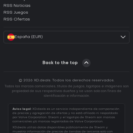
RSS Noticias
¿Cómo activar una CD Key de Ubisoft Connect?
RSS Juegos
¿Cómo activar una CD Key de EA App?
RSS Ofertas
¿Cómo activar una CD Key de Battle.net?
España (EUR)
Back to the top
© 2026 XD.deals. Todos los derechos reservados.
Todas las marcas comerciales, títulos de juegos, logotipos e imágenes son
propiedad de sus respectivos dueños y se usan solo con fines de
identificación e información.
Aviso legal:
XD.deals es un servicio independiente de comparación
de precios y agregación de ofertas y no está afiliado ni respaldado
por Valve Corporation. Steam y el logotipo de Steam son marcas
comerciales y/o marcas registradas de Valve Corporation.
XD.deals utiliza datos disponibles públicamente de Steam y
muestra información de precios de tiendas de terceros solo con