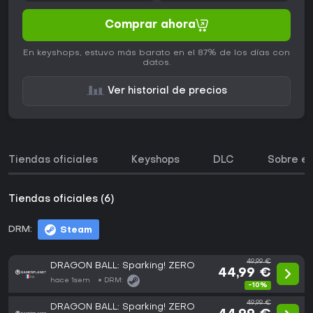
Comprar ahora
En keyshops, estuvo más barato en el 87% de los días con
datos.
Ver historial de precios
Tiendas oficiales
Keyshops
DLC
Sobre el
Tiendas oficiales (6)
DRM:
Steam
49,99 €
DRAGON BALL: Sparking! ZERO
44,99 €
hace 1sem
DRM:
-10%
49,99 €
DRAGON BALL: Sparking! ZERO