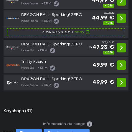
44,99 €
hace 1sem
DRM:
-10%
49,99 €
DRAGON BALL: Sparking! ZERO
44,99 €
hace 1sem
DRM:
-10%
copy
-10% with XDD10
52,48 €
DRAGON BALL: Sparking! ZERO
~47,23 €
hace 2d
DRM:
-10%
Trinity Fusion
49,99 €
hace 2d
DRM:
DRAGON BALL: Sparking! ZERO
49,99 €
hace 1sem
DRM:
Keyshops (31)
Información de riesgo: