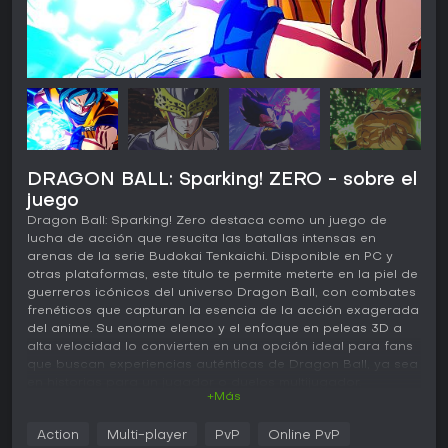
DRAGON BALL: Sparking! ZERO - sobre el
juego
Dragon Ball: Sparking! Zero destaca como un juego de
lucha de acción que resucita las batallas intensas en
arenas de la serie Budokai Tenkaichi. Disponible en PC y
otras plataformas, este título te permite meterte en la piel de
guerreros icónicos del universo Dragon Ball, con combates
frenéticos que capturan la esencia de la acción exagerada
del anime. Su enorme elenco y el enfoque en peleas 3D a
alta velocidad lo convierten en una opción ideal para fans
que buscan experiencias auténticas de Dragon Ball, ya sea
en historias para un jugador o duelos multijugador.
+Más
Jugabilidad
Action
Multi-player
PvP
Online PvP
En Dragon Ball: Sparking! Zero, el núcleo del juego gira en