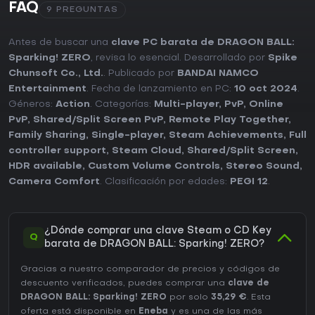
FAQ
9 PREGUNTAS
Antes de buscar una
clave PC barata de DRAGON BALL:
Sparking! ZERO
, revisa lo esencial. Desarrollado por
Spike
Chunsoft Co., Ltd.
. Publicado por
BANDAI NAMCO
Entertainment
. Fecha de lanzamiento en PC:
10 oct 2024
.
Géneros:
Action
. Categorías:
Multi-player
,
PvP
,
Online
PvP
,
Shared/Split Screen PvP
,
Remote Play Together
,
Family Sharing
,
Single-player
,
Steam Achievements
,
Full
controller support
,
Steam Cloud
,
Shared/Split Screen
,
HDR available
,
Custom Volume Controls
,
Stereo Sound
,
Camera Comfort
. Clasificación por edades:
PEGI 12
.
¿Dónde comprar una clave Steam o CD Key
Q
barata de DRAGON BALL: Sparking! ZERO?
Gracias a nuestro comparador de precios y códigos de
descuento verificados, puedes comprar una
clave de
DRAGON BALL: Sparking! ZERO
por solo
35,29 €
. Esta
oferta está disponible en
Eneba
y es una de las más