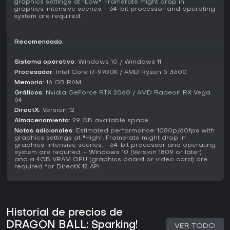
graphics settings at "Low". Framerate might drop in
incorporada en una actualización de enero de 2026,
graphics-intensive scenes. - 64-bit processor and operating
propone 100 desafíos predefinidos que se desbloquean de
system are required.
forma progresiva.
Recomendado:
Characters and Customization
El juego cuenta con 182 personajes jugables extraídos de
Sistema operativo:
Windows 10 / Windows 11
Dragon Ball Z, Dragon Ball Super, Dragon Ball GT y
Procesador:
Intel Core i7-9700K / AMD Ryzen 5 3600
películas seleccionadas. Luchadores como Goku y Vegeta
Memoria:
16 GB RAM
incluyen múltiples transformaciones, como diversas formas
Gráficos:
Nvidia GeForce RTX 2060 / AMD Radeon RX Vega
Super Saiyan o fusiones como Gogeta.
64
DirectX:
Version 12
La personalización te permite ajustar estadísticas
individuales según tu estilo, ya sea priorizando resistencia
Almacenamiento:
29 GB available space
para un enfoque defensivo o potencia para tácticas
Notas adicionales:
Estimated performance: 1080p/60fps with
graphics settings at "High". Framerate might drop in
agresivas. Esta flexibilidad se extiende a modos como
graphics-intensive scenes. - 64-bit processor and operating
Custom Battle, donde perfeccionas configuraciones para
system are required. - Windows 10 (Version 1809 or later)
combates soñados.
and a 4GB VRAM GPU (graphics board or video card) are
required for DirectX 12 API.
¿Merece la pena?
Dragon Ball: Sparking! Zero ha recibido elogios por su
recreación fiel de las batallas de la saga, con un 82% en
Metacritic basado en 63 reseñas. Las puntuaciones varían:
Historial de precios de
IGN le da 7 de 10, Push Square 8 de 10, GameSpot 6 de 10 y
DRAGON BALL: Sparking!
Eurogamer 10 de 10. Los jugadores destacan la
VER TODO