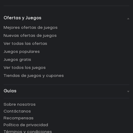
Ofertas y Juegos
Mejores ofertas de juegos
Nuevas ofertas de juegos
Ver todas las ofertas
Juegos populares
Juegos gratis
Ver todos los juegos
Tiendas de juegos y cupones
Guías
FAQ
Sobre nosotros
Guías y tutoriales
Contáctanos
¿Cómo activar una CD Key de Steam?
Recompensas
¿Cómo activar una CD Key de Epic Games?
Política de privacidad
Términos y condiciones
¿Cómo activar una CD Key de GOG?