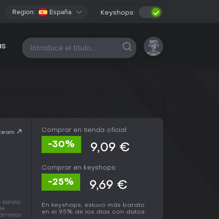
Region:
España
Keyshops:
Todas las plataformas
as
Comprar en tienda oficial:
Steam
-30%
9,09 €
Comprar en keyshops:
-25%
9,69 €
s barata
En keyshops, estuvo más barato
de
en el 95% de los días con datos.
 arranca