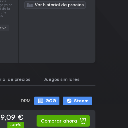
rias
Ver historial de precios
go ya ha
á de la
uí el
en
tive
rial de precios
Juegos similares
DRM:
GOG
Steam
9,09 €
Comprar ahora
-30%