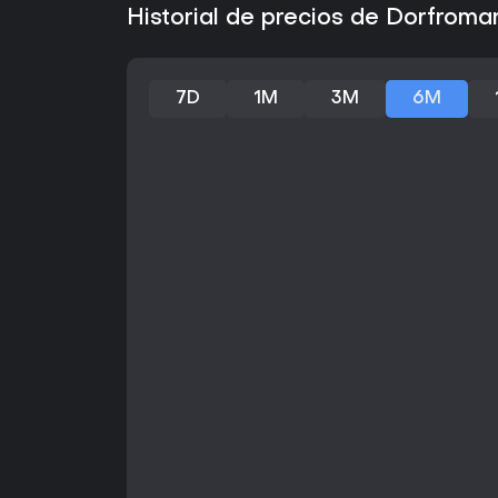
Historial de precios de Dorfroma
7D
1M
3M
6M