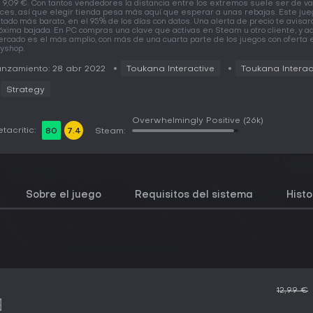
 9,09 €. Con tantos vendedores la distancia entre los extremos suele ser de va
ces, así que elegir tienda pesa más aquí que esperar a unas rebajas. Este jue
tado más barato, en el 95% de los días con datos. Una alerta de precio te avisar
óxima bajada. En PC compras una clave que activas en Steam u otro cliente, y aq
rcado es el más amplio, con más de una cuarta parte de los juegos con oferta 
yshop.
nzamiento: 28 abr 2022
Toukana Interactive
Toukana Interac
Strategy
Overwhelmingly Positive
(26k)
tacritic:
80
7.4
Steam:
Sobre el juego
Requisitos del sistema
Histo
12,99 €