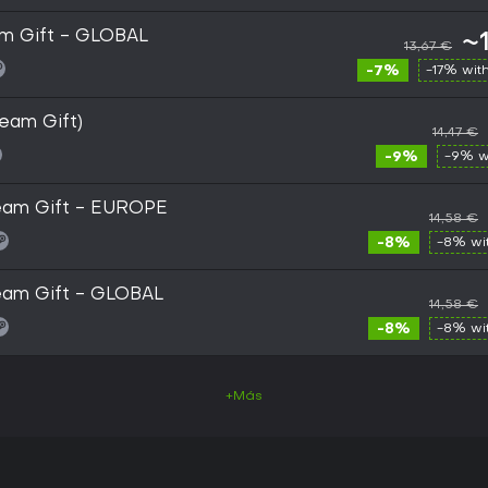
am Gift - GLOBAL
~
13,67 €
-7%
-17% wit
team Gift)
14,47 €
-9%
-9% w
team Gift - EUROPE
14,58 €
-8%
-8% wi
team Gift - GLOBAL
14,58 €
-8%
-8% wi
+Más