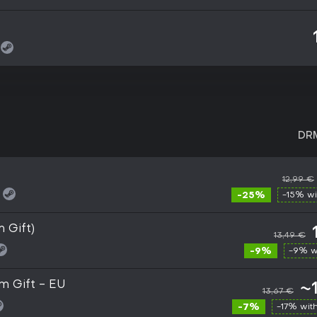
DR
12,99 €
-25%
-15% w
 Gift)
13,49 €
-9%
-9% w
m Gift - EU
~
13,67 €
-7%
-17% wit