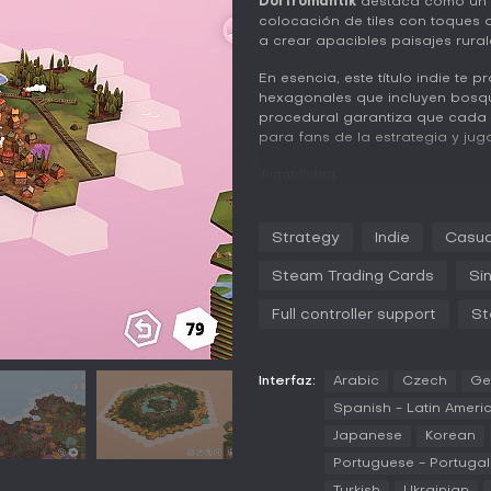
Dorfromantik
destaca como un p
colocación de tiles con toques d
a crear apacibles paisajes rural
En esencia, este título indie te
hexagonales que incluyen bosqu
procedural garantiza que cada 
para fans de la estrategia y jug
Jugabilidad
En
Dorfromantik
, partes de un 
colocas uno a uno en un mapa en
Strategy
Indie
Casua
perfecto, creas grupos conect
aldeas agrupadas- que otorgan 
Steam Trading Cards
Si
Objetos especiales en algunos t
Full controller support
St
estrategia; por ejemplo, un mol
mientras que un ciervo requiere
repone tu mazo, permitiendo qu
se desbloquean nuevos biomas c
Interfaz:
Arabic
Czech
Ge
de objetos precolocados.
Spanish - Latin Ameri
El sistema de puntuación premia 
Japanese
Korean
ajustes inmediatos con estrate
Portuguese - Portugal
elevadas. Sin combates ni comer