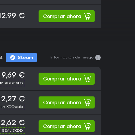
12,99 €
Comprar ahora
Información de riesgo:
M:
Steam
9,69 €
Comprar ahora
ith XDDEALS
12,27 €
Comprar ahora
ith XDDeals
12,62 €
Comprar ahora
h SEAL17XDD