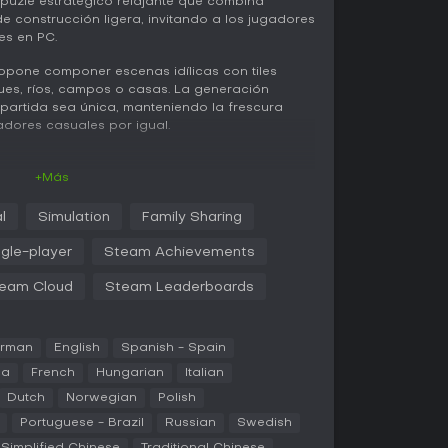
uzle estratégico relajante que combina
e construcción ligera, invitando a los jugadores
es en PC.
 propone componer escenas idílicas con tiles
es, ríos, campos o casas. La generación
partida sea única, manteniendo la frescura
adores casuales por igual.
+Más
mazo de tiles generados proceduralmente y los
 expansión. Al rotarlos para un ajuste
l
Simulation
Family Sharing
ados de paisajes -como vastos bosques o
puntos según su armonía con el entorno.
ngle-player
Steam Achievements
iles activan misiones que profundizan la
eam Cloud
Steam Leaderboards
ino necesita enlazarse a seis campos de grano,
 un bosque con al menos 50 árboles. Cumplirlas
e el paisaje crezca más. A medida que avanzas,
on terrenos variados y tareas a largo plazo
rman
English
Spanish - Spain
ca
French
Hungarian
Italian
la planificación meticulosa, equilibrando
Dutch
Norwegian
Polish
gias globales para alcanzar puntuaciones
Portuguese - Brazil
Russian
Swedish
cio de recursos, el énfasis está en la expansión