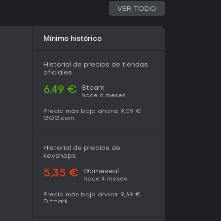
VER TODO
s de conflictos intensos, las mecánicas suaves y
omantik
lo convierten en una opción sólida,
Mínimo histórico
nsual que asegura vitalidad hasta 2026.
Historial de precios de tiendas
oficiales
Steam
6,49 €
hace 6 meses
Precio más bajo ahora:
9,09 €
GOG.com
Historial de precios de
keyshops
Gameseal
5,35 €
hace 4 meses
Precio más bajo ahora:
9,69 €
Difmark