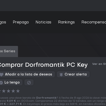
gos
Prepago
Noticias
Rankings
Recompens
x Series
Comprar Dorfromantik PC Key
Ver en 
Añadir a la lista de deseos
Crear alerta
Lo tengo
★
★
★
★
★
uscas una clave barata de
Dorfromantik
? A fecha de 8 ago 2026 la clave má
esta
9,09 €
en GOG.com. Comparamos 22 ofertas de 12 tiendas, con un rango 
09 €
a
227,71 €
. En keyshops el precio más bajo es 9,69 €, en tiendas oficiales