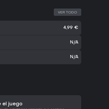
VER TODO
4,99 €
N/A
N/A
 el juego