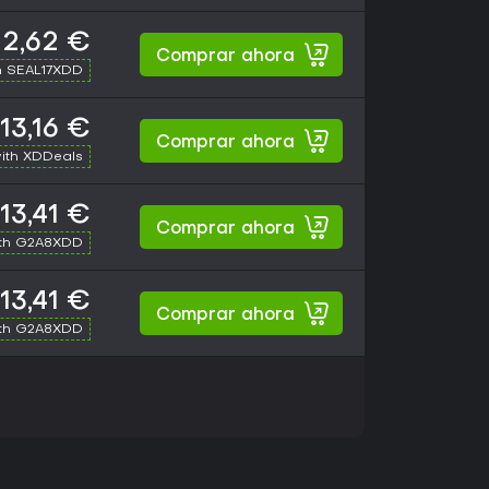
12,62 €
Comprar ahora
h SEAL17XDD
13,16 €
Comprar ahora
ith XDDeals
13,41 €
Comprar ahora
th G2A8XDD
13,41 €
Comprar ahora
th G2A8XDD