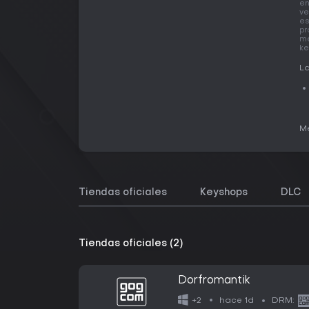
en
ve
es
pr
me
ke
La
Me
Tiendas oficiales
Keyshops
DLC
Tiendas oficiales (2)
Dorfromantik
hace 1d
+2
DRM: