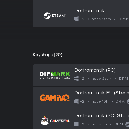
Dorfromantik
hace 1sem
+2
DRM:
Keyshops (20)
Dorfromantik (PC)
hace 2sem
+2
DRM:
Dorfromantik EU (Steam
hace 10h
+2
DRM:
Dorfromantik (PC) Stea
hace 8h
+2
DRM: