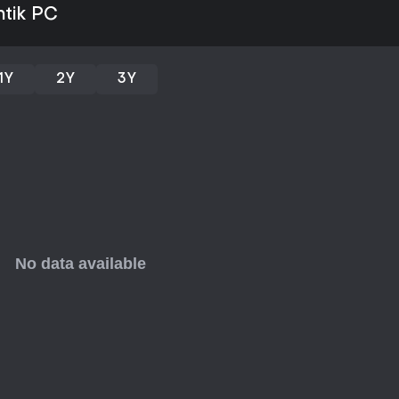
perseguir récords.
ntik PC
Para fans de la estrategia harto
los visuales hermosos de
Dorfr
sobre todo con su contenido me
1Y
2Y
3Y