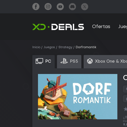
Ofertas
Jue
Inicio
Juegos
Strategy
Dorfromantik
PC
PS5
Xbox One & Xbo
¿B
cu
9,