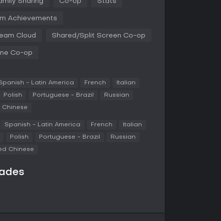
amily Sharing
Co-op
Stats
d quest that requires skilled synchronization with
er collectibles, uncover secrets, and experience
m Achievements
e as you and your companion embark on an
eam Cloud
Shared/Split Screen Co-op
ine Co-op
que ability - Floyd's boost mechanism and
sential tools that will help you tackle the cave's
le solving will be the key to your success.
Spanish - Latin America
French
Italian
Polish
Portuguese - Brazil
Russian
d Chinese
ll be equipped with a special gadget to help in
Spanish - Latin America
French
Italian
Polish
Portuguese - Brazil
Russian
ied Chinese
Hook
dades
n
n