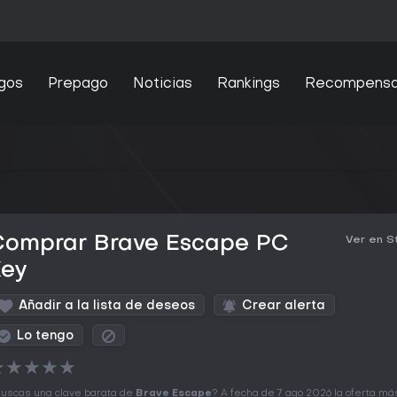
gos
Prepago
Noticias
Rankings
Recompens
Comprar Brave Escape PC
Ver en 
Key
Añadir a la lista de deseos
Crear alerta
Lo tengo
★
★
★
★
★
uscas una clave barata de
Brave Escape
? A fecha de 7 ago 2026 la oferta má