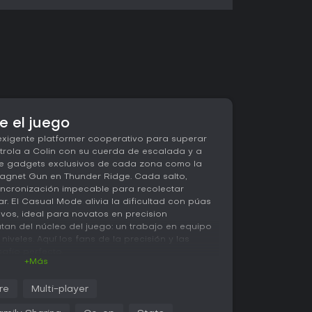
e el juego
exigente platformer cooperativo para superar
ntrola a Colin con su cuerda de escalada y a
de gadgets exclusivos de cada zona como la
Magnet Gun en Thunder Ridge. Cada salto,
incronización impecable para recolectar
ar. El Casual Mode alivia la dificultad con púas
vos, ideal para novatos en precision
utan del núcleo del juego: un trabajo en equipo
niveles. Aquí los fans de la precisión y las
afío perfecto.
+Más
e
re
Multi-player
 player co-op platformer where two players
hrough hundreds of hazard filled levels. Play as