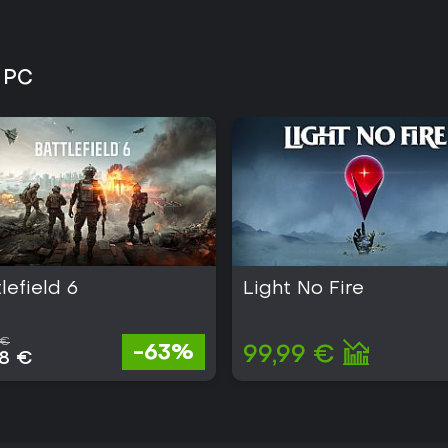
e PC
lefield 6
Light No Fire
 €
-63%
99,99 €
38 €