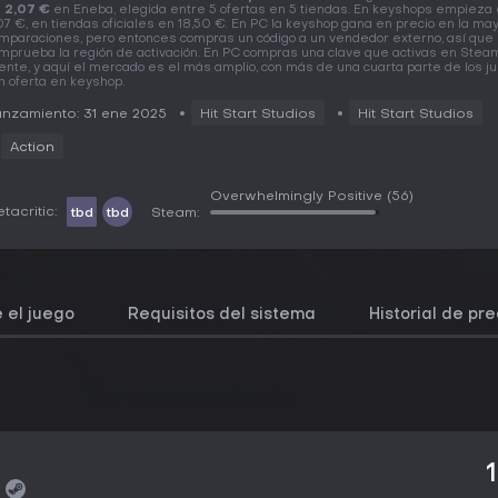
s
2,07 €
en Eneba, elegida entre 5 ofertas en 5 tiendas. En keyshops empieza
07 €, en tiendas oficiales en 18,50 €. En PC la keyshop gana en precio en la ma
mparaciones, pero entonces compras un código a un vendedor externo, así que
mprueba la región de activación. En PC compras una clave que activas en Steam
iente, y aquí el mercado es el más amplio, con más de una cuarta parte de los j
n oferta en keyshop.
nzamiento: 31 ene 2025
Hit Start Studios
Hit Start Studios
Action
Overwhelmingly Positive
(56)
tacritic:
tbd
tbd
Steam:
 el juego
Requisitos del sistema
Historial de pre