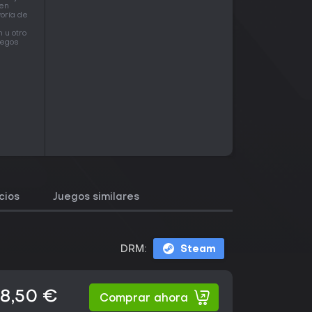
 en
yoría de
 u otro
uegos
cios
Juegos similares
DRM:
Steam
18,50 €
Comprar ahora