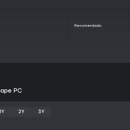
Casual Mode provides a more ap
more forgiving timings. Ideal fo
platformers.
Recomendado:
Let the Adventure Begin
Prepare for adventure! Wishlist
embark on this epic journey!
scape PC
1Y
2Y
3Y