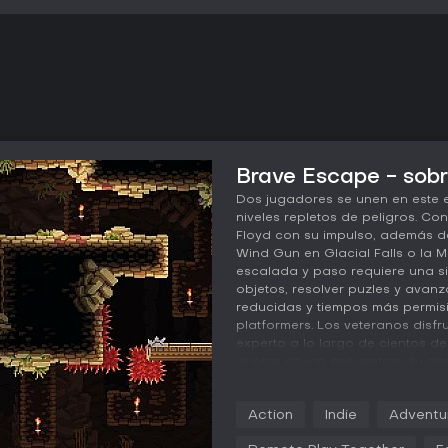
Brave Escape - sobr
Dos jugadores se unen en este 
niveles repletos de peligros. Co
Floyd con su impulso, además 
Wind Gun en Glacial Falls o la 
escalada y paso requiere una s
objetos, resolver puzles y avanz
reducidas y tiempos más permisi
platformers. Los veteranos disfr
experto a lo largo de cientos de 
duplas co-op encuentran su des
A 2-Player Platforming Adventur
Action
Indie
Adventu
Brave Escape is a challenging 2
must work together to navigate t