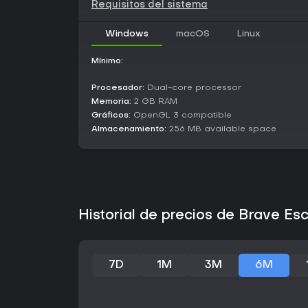
Requisitos del sistema
Windows
macOS
Linux
Mínimo:
Procesador:
Dual-core processor
Memoria:
2 GB RAM
Gráficos:
OpenGL 3 compatible
Almacenamiento:
256 MB available space
Historial de precios de Brave E
7D
1M
3M
6M