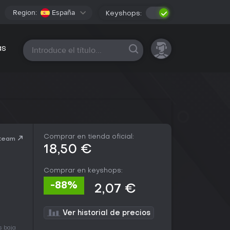
Region:
España
Keyshops:
Todas las plataformas
as
Comprar en tienda oficial:
Steam
18,50 €
Comprar en keyshops:
-88%
2,07 €
Ver historial de precios
s baja