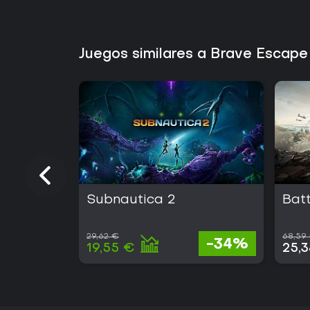
Juegos similares a Brave Escap
Subnautica 2
Batt
29,62 €
68,59
-34%
19,55 €
25,