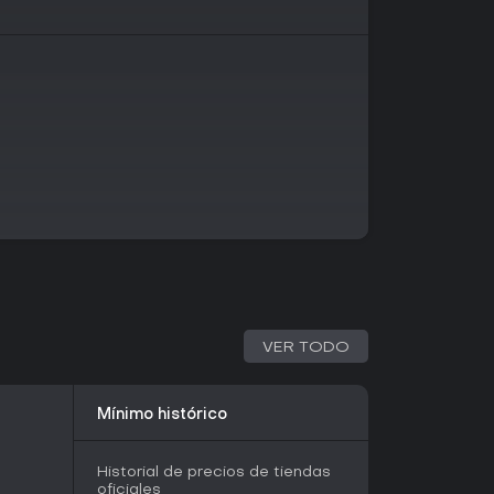
proachable experience, with fewer spikes and
r players who are less experienced with precision
 Brave Escape now and be among the first to
VER TODO
Mínimo histórico
Historial de precios de tiendas
oficiales