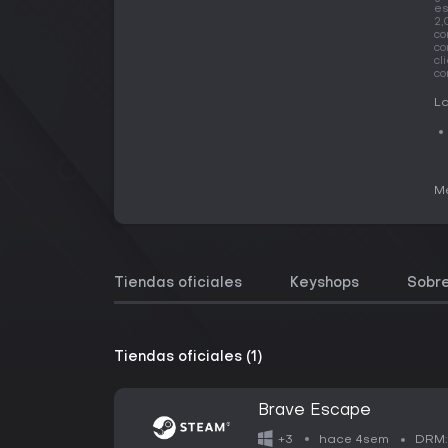
e
2,
co
co
cl
co
La
Me
Tiendas oficiales
Keyshops
Sobre
Tiendas oficiales (1)
Brave Escape
hace 4sem
+3
DRM: