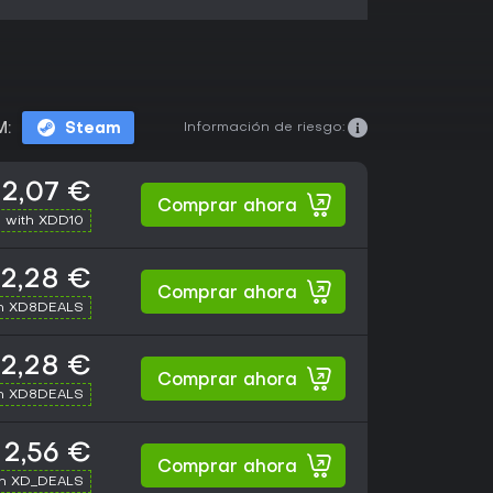
Información de riesgo:
M:
Steam
2,07 €
Comprar ahora
 with XDD10
2,28 €
Comprar ahora
th XD8DEALS
2,28 €
Comprar ahora
th XD8DEALS
2,56 €
Comprar ahora
th XD_DEALS