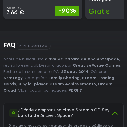
36,60 €
-90%
Gratis
3,66 €
FAQ
9 PREGUNTAS
Antes de buscar una
clave PC barata de Ancient Space
,
revisa lo esencial. Desarrollado por
CreativeForge Games
.
Fecha de lanzamiento en PC:
23 sept 2014
. Géneros:
Strategy
. Categorías:
Family Sharing
,
Steam Trading
Cards
,
Single-player
,
Steam Achievements
,
Steam
Cloud
. Clasificación por edades:
PEGI 7
.
¿Dónde comprar una clave Steam o CD Key
Q
barata de Ancient Space?
Gracias a nuestro comparador de precios y códigos de