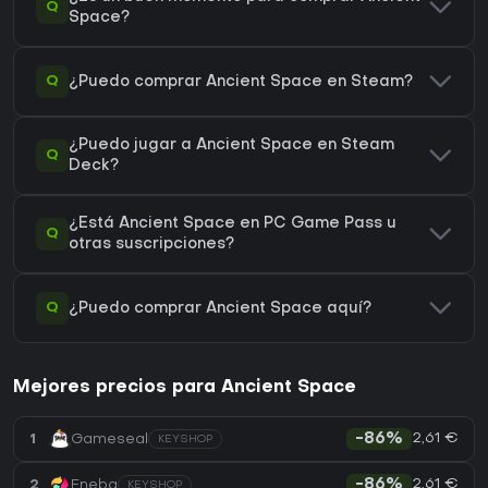
Q
Space?
Q
¿Puedo comprar Ancient Space en Steam?
¿Puedo jugar a Ancient Space en Steam
Q
Deck?
¿Está Ancient Space en PC Game Pass u
Q
otras suscripciones?
Q
¿Puedo comprar Ancient Space aquí?
Mejores precios para Ancient Space
2,61 €
1
Gameseal
-86%
KEYSHOP
2,61 €
2
Eneba
-86%
KEYSHOP