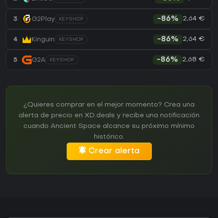
2,64 €
3
G2Play
-86%
KEYSHOP
2,64 €
4
Kinguin
-86%
KEYSHOP
2,68 €
5
G2A
-86%
KEYSHOP
¿Quieres comprar en el mejor momento? Crea una
alerta de precio en XD.deals y recibe una notificación
cuando Ancient Space alcance su próximo mínimo
histórico.
Crear alerta