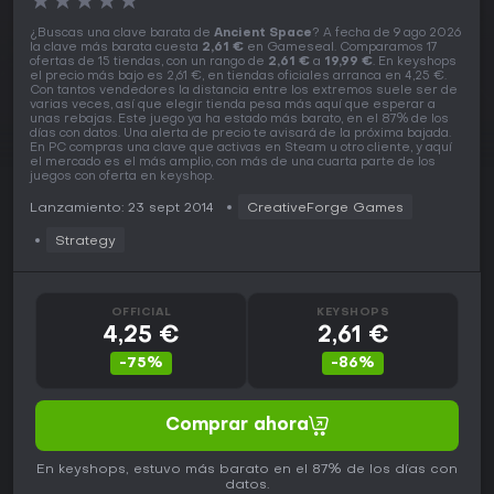
★
★
★
★
★
¿Buscas una clave barata de
Ancient Space
? A fecha de 9 ago 2026
la clave más barata cuesta
2,61 €
en Gameseal. Comparamos 17
ofertas de 15 tiendas, con un rango de
2,61 €
a
19,99 €
. En keyshops
el precio más bajo es 2,61 €, en tiendas oficiales arranca en 4,25 €.
Con tantos vendedores la distancia entre los extremos suele ser de
varias veces, así que elegir tienda pesa más aquí que esperar a
unas rebajas. Este juego ya ha estado más barato, en el 87% de los
días con datos. Una alerta de precio te avisará de la próxima bajada.
En PC compras una clave que activas en Steam u otro cliente, y aquí
el mercado es el más amplio, con más de una cuarta parte de los
juegos con oferta en keyshop.
Lanzamiento: 23 sept 2014
CreativeForge Games
Strategy
OFFICIAL
KEYSHOPS
4,25 €
2,61 €
-75%
-86%
Comprar ahora
En keyshops, estuvo más barato en el 87% de los días con
datos.