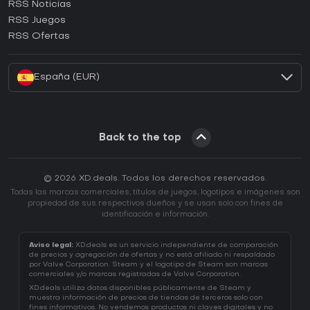
RSS Noticias
¿Cómo activar una CD Key de Ubisoft Connect?
RSS Juegos
¿Cómo activar una CD Key de EA App?
RSS Ofertas
¿Cómo activar una CD Key de Battle.net?
España (EUR)
Back to the top
© 2026 XD.deals. Todos los derechos reservados.
Todas las marcas comerciales, títulos de juegos, logotipos e imágenes son
propiedad de sus respectivos dueños y se usan solo con fines de
identificación e información.
Aviso legal:
XD.deals es un servicio independiente de comparación
de precios y agregación de ofertas y no está afiliado ni respaldado
por Valve Corporation. Steam y el logotipo de Steam son marcas
comerciales y/o marcas registradas de Valve Corporation.
XD.deals utiliza datos disponibles públicamente de Steam y
muestra información de precios de tiendas de terceros solo con
fines informativos. No vendemos productos ni claves digitales y no