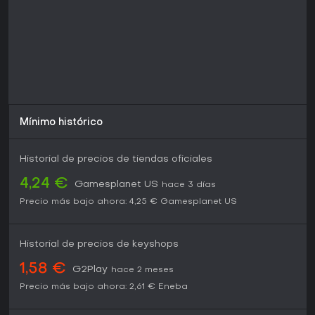
integración de la historia, junto con críticas sobre el
pathfinding y las limitaciones de la interfaz. El juego se
ofrece como un paquete completo sin temporadas ni
actualizaciones posteriores, lo que lo convierte en una
opción directa para los seguidores de la estrategia de
campaña que valoran el movimiento táctico por encima de
un modo sandbox extenso.
Mínimo histórico
Historial de precios de tiendas oficiales
4,24 €
Gamesplanet US
hace 3 días
Precio más bajo ahora:
4,25 €
Gamesplanet US
Historial de precios de keyshops
1,58 €
G2Play
hace 2 meses
Precio más bajo ahora:
2,61 €
Eneba