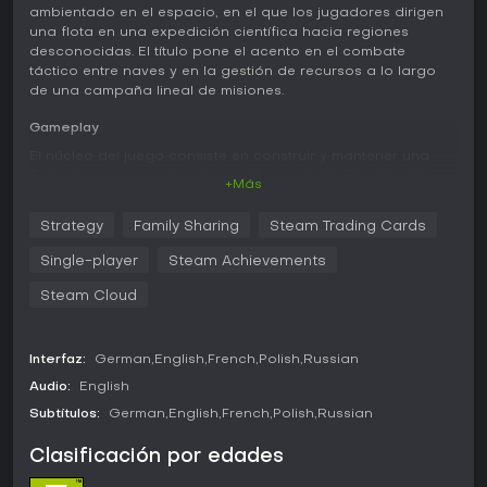
ambientado en el espacio, en el que los jugadores dirigen
una flota en una expedición científica hacia regiones
desconocidas. El título pone el acento en el combate
táctico entre naves y en la gestión de recursos a lo largo
de una campaña lineal de misiones.
Gameplay
El núcleo del juego consiste en construir y mantener una
flota de naves con funciones diferenciadas. Durante las
+Más
misiones se recolectan recursos para fabricar nuevas
unidades y aplicar mejoras que permanecen a lo largo de
Strategy
Family Sharing
Steam Trading Cards
toda la campaña. El posicionamiento táctico resulta
decisivo en los enfrentamientos contra piratas y fuerzas
Single-player
Steam Achievements
alienígenas, ya que el sistema prioriza el uso de
contramedidas y la colocación de unidades frente a la
Steam Cloud
producción masiva.
Antes de cada misión es posible elegir hasta tres oficiales
Interfaz:
German
English
French
Polish
Russian
de una lista que crece con el avance de la partida. Estos
Audio:
English
personajes aportan habilidades especiales que influyen
tanto en el combate como en los objetivos. Las mejoras de
Subtítulos:
German
English
French
Polish
Russian
las naves permiten personalizar armamento, defensas y
rendimiento según las preferencias del jugador y las
Clasificación por edades
necesidades de cada misión. Los objetivos varían entre