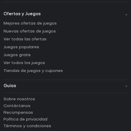
Ofertas y Juegos
Mejores ofertas de juegos
Nuevas ofertas de juegos
Ver todas las ofertas
Juegos populares
Juegos gratis
Ver todos los juegos
Tiendas de juegos y cupones
Guías
FAQ
Sobre nosotros
Guías y tutoriales
Contáctanos
¿Cómo activar una CD Key de Steam?
Recompensas
¿Cómo activar una CD Key de Epic Games?
Política de privacidad
Términos y condiciones
¿Cómo activar una CD Key de GOG?