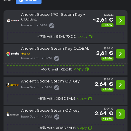
Ancient Space (PC) Steam Key -
19,99 €
GLOBAL
~2,61 €
-86%
hace 4d
DRM:
copy
-17% with SEAL17XDD
Ancient Space Steam Key GLOBAL
19,99 €
2,61 €
★
5.0
hace 3sem
DRM:
-86%
copy
-10% with XDD10
19,99 €
Ancient Space Steam CD Key
2,64 €
hace 3sem
DRM:
-86%
copy
-8% with XD8DEALS
19,99 €
Ancient Space Steam CD Key
2,64 €
hace 3sem
DRM:
-86%
copy
-8% with XD8DEALS