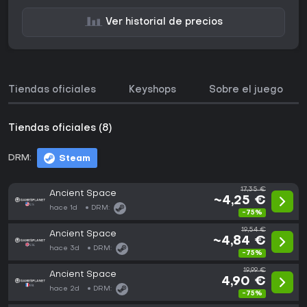
Ver historial de precios
Tiendas oficiales
Keyshops
Sobre el juego
Tiendas oficiales (8)
DRM:
Steam
17,35 €
Ancient Space
~4,25 €
hace 1d
DRM:
-75%
19,54 €
Ancient Space
~4,84 €
hace 3d
DRM:
-75%
19,99 €
Ancient Space
4,90 €
hace 2d
DRM:
-75%