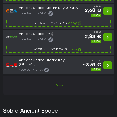
19,99 €
Ancient Space Steam Key GLOBAL
2,68 €
hace 2sem
DRM:
-86%
copy
-8% with G2A8XDD
19,99 €
Ancient Space (PC)
2,83 €
hace 2sem
DRM:
-85%
copy
-15% with XDDEALS
Ancient Space Steam Key
19,54 €
(GLOBAL)
~3,51 €
-82%
hace 3d
DRM:
+Más
Sobre Ancient Space