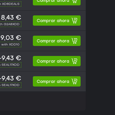
Comprar ahora
th XD8DEALS
8,43 €
Comprar ahora
th G2A8XDD
9,03 €
Comprar ahora
 with XDD10
~9,43 €
Comprar ahora
h SEAL17XDD
~9,43 €
Comprar ahora
h SEAL17XDD