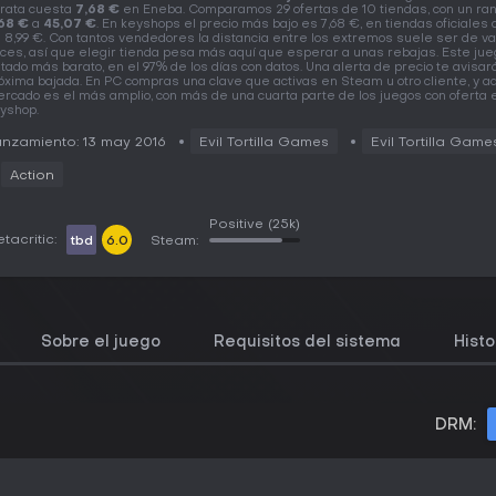
rata cuesta
7,68 €
en Eneba. Comparamos 29 ofertas de 10 tiendas, con un ra
68 €
a
45,07 €
. En keyshops el precio más bajo es 7,68 €, en tiendas oficiales
 8,99 €. Con tantos vendedores la distancia entre los extremos suele ser de va
ces, así que elegir tienda pesa más aquí que esperar a unas rebajas. Este jue
tado más barato, en el 97% de los días con datos. Una alerta de precio te avisar
óxima bajada. En PC compras una clave que activas en Steam u otro cliente, y aq
rcado es el más amplio, con más de una cuarta parte de los juegos con oferta 
yshop.
nzamiento: 13 may 2016
Evil Tortilla Games
Evil Tortilla Game
Action
Positive
(25k)
tacritic:
tbd
6.0
Steam:
Sobre el juego
Requisitos del sistema
Histo
DRM: