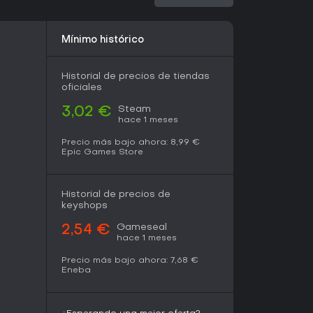
r ligera con amigos, ¡Who's Your Daddy?! ofrece
gia y tonterías difícil de encontrar en otros
ia el pensamiento rápido y la creatividad,
Mínimo histórico
 rejugables. Los comentarios de la comunidad
r anécdotas inolvidables, con elogios al
ara risas infinitas.
Historial de precios de tiendas
oficiales
ados en la imprevisibilidad y no te importan las
s de paternidad, este título se mantiene vigente
Steam
3,02 €
o y énfasis en el caos humorístico, es una
hace 1 meses
 casuales que quieran compartir escenarios
s limitado sin opciones de IA.
Precio más bajo ahora:
8,99 €
Epic Games Store
Historial de precios de
keyshops
Gameseal
2,54 €
hace 1 meses
Precio más bajo ahora:
7,68 €
Eneba