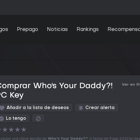
gos
Prepago
Noticias
Rankings
Recompens
Comprar Who's Your Daddy?!
Ver en 
PC Key
Añadir a la lista de deseos
Crear alerta
Lo tengo
★
★
★
★
★
uscas una clave barata de
Who's Your Daddy?!
? A fecha de 9 ago 2026 la cl