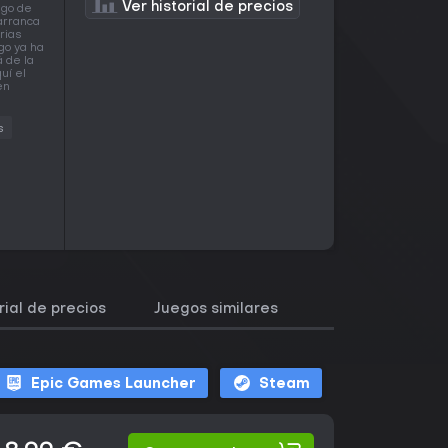
Ver historial de precios
ngo de
 arranca
rias
go ya ha
á de la
uí el
en
s
rial de precios
Juegos similares
Epic Games Launcher
Steam