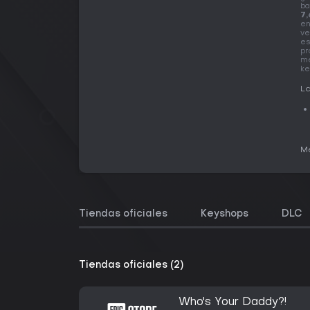
ba
7,
en
ve
es
pr
me
ke
La
Me
Tiendas oficiales
Keyshops
DLC
Tiendas oficiales (2)
Who's Your Daddy?!