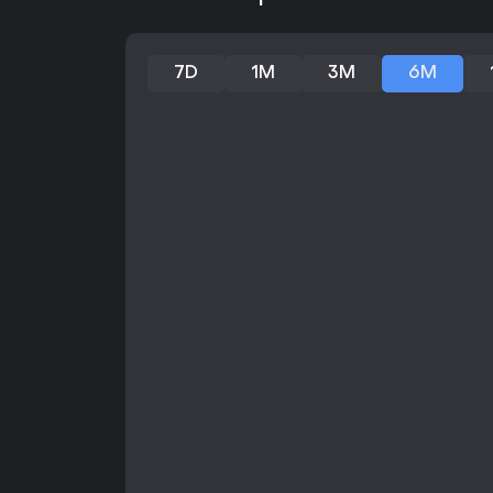
7D
1M
3M
6M