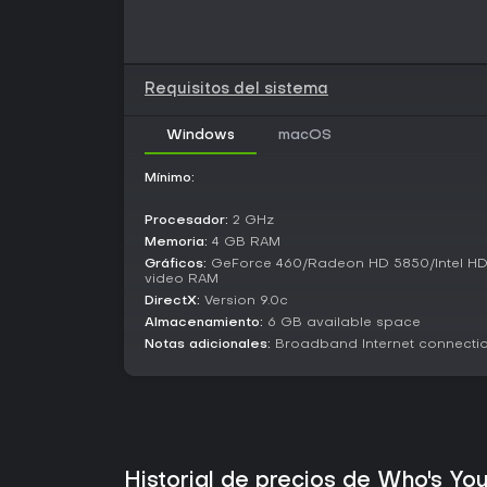
Requisitos del sistema
Windows
macOS
Mínimo:
Procesador:
2 GHz
Memoria:
4 GB RAM
Gráficos:
GeForce 460/Radeon HD 5850/Intel HD 
video RAM
DirectX:
Version 9.0c
Almacenamiento:
6 GB available space
Notas adicionales:
Broadband Internet connecti
Historial de precios de Who's Y