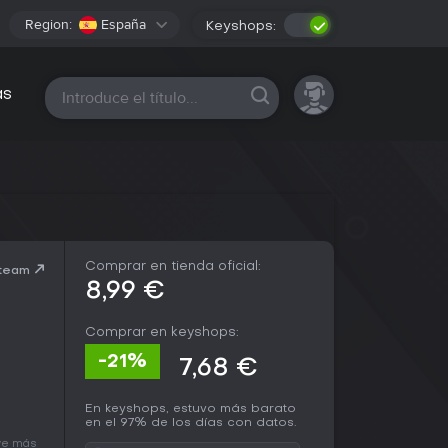
Region:
España
Keyshops:
Todas las plataformas
as
Comprar en tienda oficial:
Steam
8,99 €
Comprar en keyshops:
-21%
7,68 €
En keyshops, estuvo más barato
en el 97% de los días con datos.
ave más