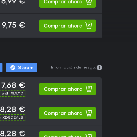
8,99 €
Comprar ahora
9,75 €
Comprar ahora
Información de riesgo:
Steam
7,68 €
Comprar ahora
 with XDD10
8,28 €
Comprar ahora
th XD8DEALS
8,28 €