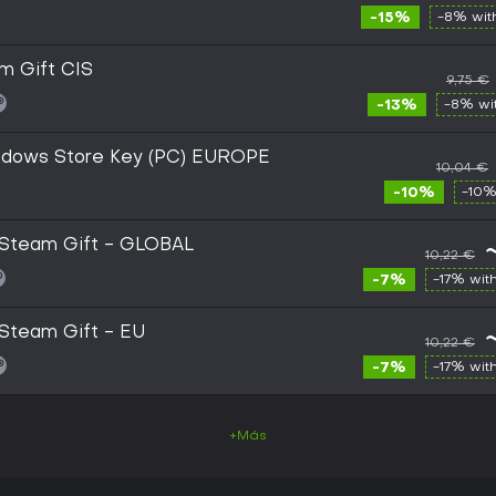
-15%
-8% wi
m Gift CIS
9,75 €
-13%
-8% wi
ndows Store Key (PC) EUROPE
10,04 €
-10%
-10%
 Steam Gift - GLOBAL
10,22 €
-7%
-17% wit
 Steam Gift - EU
10,22 €
-7%
-17% wit
+Más