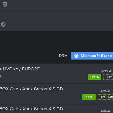
:
DRM:
Microsoft Store
X LIVE Key EUROPE
9,75 €
-21%
-10%
BOX One / Xbox Series X|S CD
9,75 €
-15%
-8% wi
BOX One / Xbox Series X|S CD
9,75 €