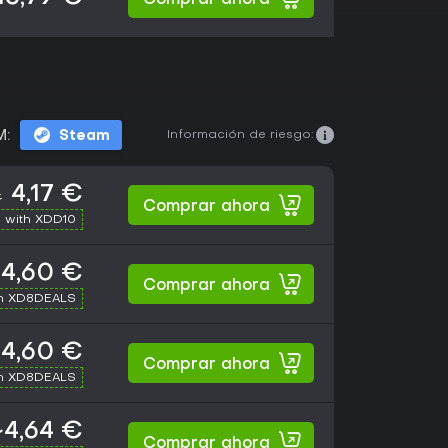
Comprar ahora
Información de riesgo:
M:
Steam
4,17 €
€
Comprar ahora
 with XDD10
4,60 €
Comprar ahora
th XD8DEALS
4,60 €
Comprar ahora
th XD8DEALS
~4,64 €
Comprar ahora