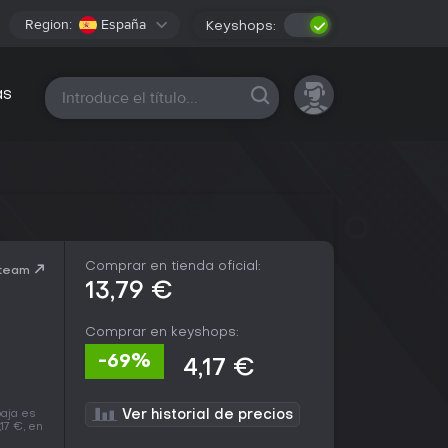
Region:
España
Keyshops:
Todas las plataformas
as
Comprar en tienda oficial:
Steam
13,79 €
Comprar en keyshops:
-69%
4,17 €
baja es
Ver historial de precios
17 €, en