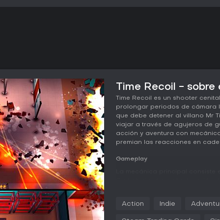
Time Recoil - sobre 
Time Recoil es un shooter cenita
prolongar periodos de cámara l
que debe detener al villano Mr 
viajar a través de agujeros de 
acción y aventura con mecánica
premian las reacciones en caden
Gameplay
La mecánica principal consiste e
Cada baja alarga la duración de
de posición y realizar maniobra
eliminaciones consecutivas en 
Action
Indie
Adventu
especiales que permiten atrave
según el número de bajas. Este