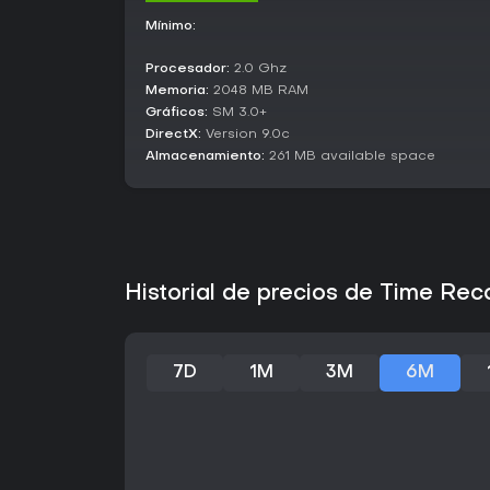
Mínimo:
Procesador:
2.0 Ghz
Memoria:
2048 MB RAM
Gráficos:
SM 3.0+
DirectX:
Version 9.0c
Almacenamiento:
261 MB available space
Historial de precios de Time Rec
7D
1M
3M
6M