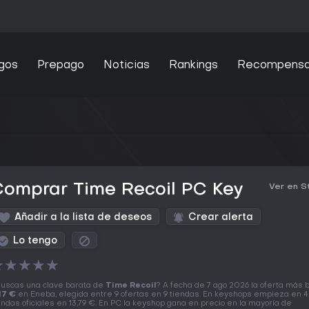
gos
Prepago
Noticias
Rankings
Recompens
Comprar Time Recoil PC Key
Ver en 
Añadir a la lista de deseos
Crear alerta
Lo tengo
★
★
★
★
★
uscas una clave barata de
Time Recoil
? A fecha de 7 ago 2026 la oferta más 
17 €
en Eneba, elegida entre 9 ofertas en 9 tiendas. En keyshops empieza en 4,
endas oficiales en 13,79 €. En PC la keyshop gana en precio en la mayoría de