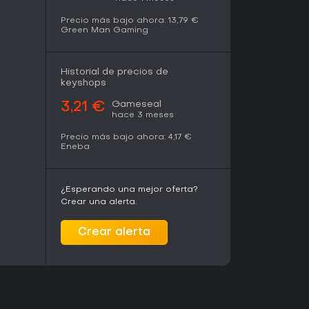
o puntos fuertes, aunque algunos señalan que
profundidad. El juego sigue disponible en PC sin
Precio más bajo ahora:
13,79 €
tacional, manteniendo su enfoque original en el
Green Man Gaming
activo para fans de títulos de acción indie que
ero en lugar de características multijugador
Historial de precios de
keyshops
Gameseal
3,21 €
hace 3 meses
Precio más bajo ahora:
4,17 €
Eneba
¿Esperando una mejor oferta?
Crear una alerta.
Crear alerta