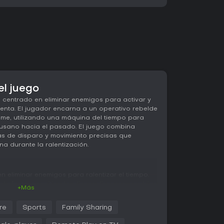
el juego
l centrado en eliminar enemigos para activar y
enta. El jugador encarna a un operativo rebelde
Time, utilizando una máquina del tiempo para
gusano hacia el pasado. El juego combina
s de disparo y movimiento precisas que
a durante la ralentización.
n eliminar enemigos para ralentizar el tiempo.
l efecto, permitiendo alinear disparos, cambiar
+Más
s complejas imposibles a velocidad normal. Las
este estado acumulan energía para movimientos
re
Sports
Family Sharing
sar paredes y enemigos con mayor potencia
 sistema genera cadenas de destrucción en las