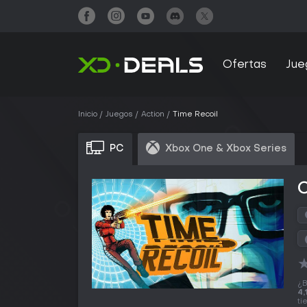
Ofertas
Jue
Inicio
Juegos
Action
Time Recoil
PC
Xbox One & Xbox Series
¿B
4,
ti