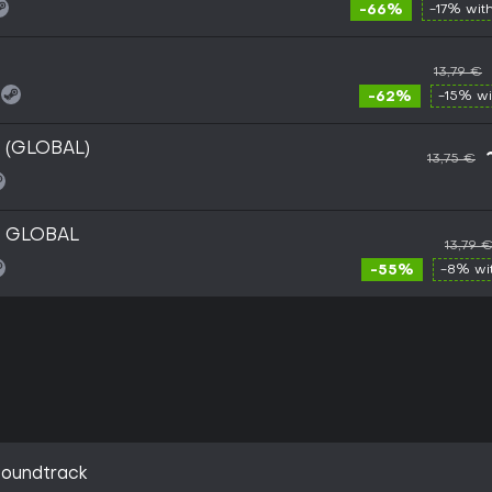
-66%
-17% wit
13,79 €
-62%
-15% w
y (GLOBAL)
13,75 €
y GLOBAL
13,79 
-55%
-8% wi
Soundtrack