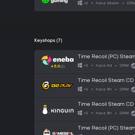
hace 24sem
+2
DRM
Keyshops (7)
Time Recoil (PC) Ste
hace 4d
+2
DRM:
★
5.0
(2)
Time Recoil Steam CD
hace 8h
+2
DRM:
Time Recoil Steam CD
hace 8h
+2
DRM:
Time Recoil (PC) Stea