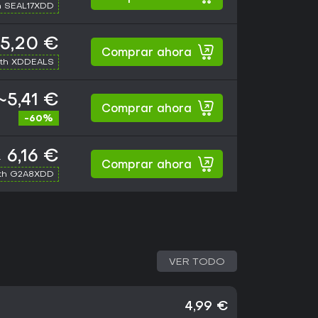
h SEAL17XDD
5,20 €
Comprar ahora
ith XDDEALS
~5,41 €
Comprar ahora
-60%
6,16 €
€
Comprar ahora
th G2A8XDD
VER TODO
4,99 €