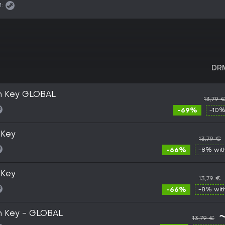
:
DR
am Key GLOBAL
13,79 
-69%
-10%
 Key
13,79 €
-66%
-8% wi
 Key
13,79 €
-66%
-8% wi
m Key - GLOBAL
13,79 €