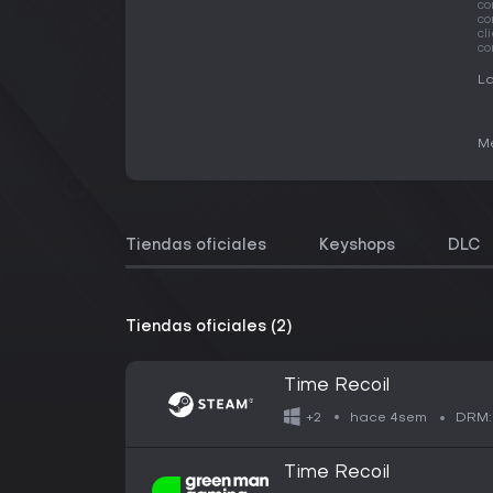
co
co
cl
co
La
Me
Tiendas oficiales
Keyshops
DLC
Tiendas oficiales (2)
Time Recoil
hace 4sem
+2
DRM:
Time Recoil