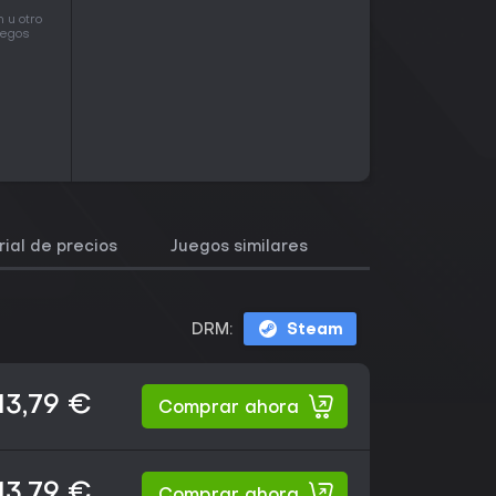
 u otro
uegos
rial de precios
Juegos similares
DRM:
Steam
13,79 €
Comprar ahora
13,79 €