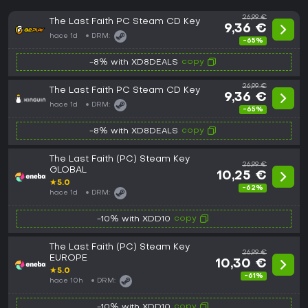
26,99 €
The Last Faith PC Steam CD Key
9,36 €
hace 1d
DRM:
-65%
copy
-8% with XD8DEALS
26,99 €
The Last Faith PC Steam CD Key
9,36 €
hace 1d
DRM:
-65%
copy
-8% with XD8DEALS
The Last Faith (PC) Steam Key
26,99 €
GLOBAL
10,25 €
★
5.0
-62%
hace 1d
DRM:
copy
-10% with XDD10
The Last Faith (PC) Steam Key
26,99 €
EUROPE
10,30 €
★
5.0
-61%
hace 10h
DRM:
copy
-10% with XDD10