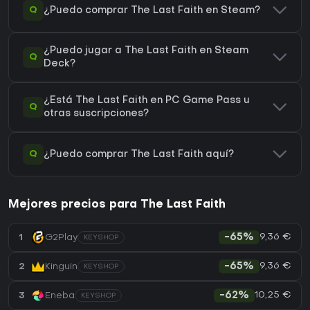
Q
¿Puedo comprar The Last Faith en Steam?
¿Puedo jugar a The Last Faith en Steam
Q
Deck?
¿Está The Last Faith en PC Game Pass u
Q
otras suscripciones?
Q
¿Puedo comprar The Last Faith aquí?
Mejores precios para The Last Faith
9,36 €
1
G2Play
-65%
KEYSHOP
9,36 €
2
Kinguin
-65%
KEYSHOP
10,25 €
3
Eneba
-62%
KEYSHOP