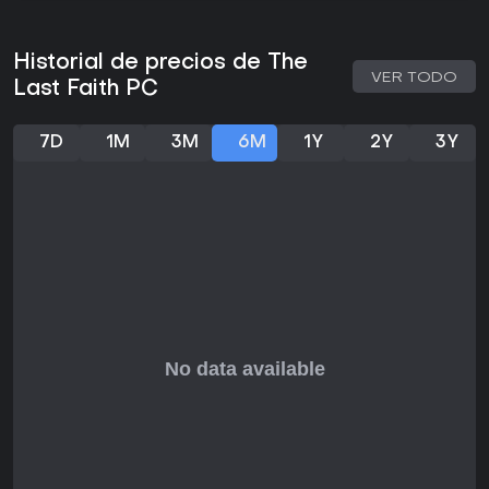
actualizaciones gratuitas mantienen la experiencia fresca,
convirtiéndolo en una opción recomendable para fans que
buscan desafíos brutales pero justos en formato single-
Historial de precios de The
player. Los novatos en el estilo podrían notar una curva de
VER TODO
Last Faith PC
dificultad pronunciada, pero los jugadores dedicados
valorarán la profundidad en builds y navegación del
mundo.
7D
1M
3M
6M
1Y
2Y
3Y