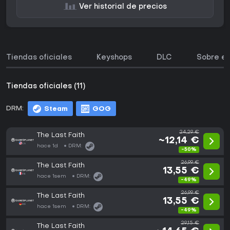
Ver historial de precios
Tiendas oficiales
Keyshops
DLC
Sobre el
Tiendas oficiales (11)
DRM:
Steam
GOG
24,29 €
The Last Faith
~12,14 €
hace 1d
DRM:
-50%
26,99 €
The Last Faith
13,55 €
hace 1sem
DRM:
-49%
26,99 €
The Last Faith
13,55 €
hace 1sem
DRM:
-49%
29,15 €
The Last Faith