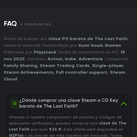
FAQ
9 PREGUNTAS
Antes de buscar una
clave PC barata de The Last Faith
,
revisa lo esencial. Desarrollado por
Kumi Souls Games
.
Publicado por
Playstack
. Fecha de lanzamiento en PC:
15
nov 2023
. Géneros:
Action
,
Indie
,
Adventure
. Categorías:
Family Sharing
,
Steam Trading Cards
,
Single-player
,
Steam Achievements
,
Full controller support
,
Steam
Cloud
.
¿Dónde comprar una clave Steam o CD Key
Q
barata de The Last Faith?
Gracias a nuestro comparador de precios y códigos de
descuento verificados, puedes comprar una
clave de The
Last Faith
por solo
9,36 €
. Esta oferta está disponible en
G2Play
y es una de las más baratas del mercado. Todas