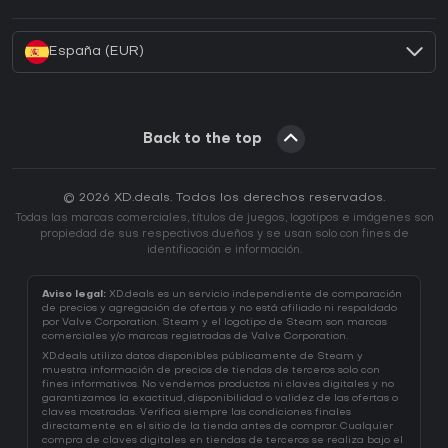
¿Cómo activar una CD Key de Battle.net?
España (EUR)
Back to the top
© 2026 XD.deals. Todos los derechos reservados.
Todas las marcas comerciales, títulos de juegos, logotipos e imágenes son
propiedad de sus respectivos dueños y se usan solo con fines de
identificación e información.
Aviso legal:
XD.deals es un servicio independiente de comparación
de precios y agregación de ofertas y no está afiliado ni respaldado
por Valve Corporation. Steam y el logotipo de Steam son marcas
comerciales y/o marcas registradas de Valve Corporation.
XD.deals utiliza datos disponibles públicamente de Steam y
muestra información de precios de tiendas de terceros solo con
fines informativos. No vendemos productos ni claves digitales y no
garantizamos la exactitud, disponibilidad o validez de las ofertas o
claves mostradas. Verifica siempre las condiciones finales
directamente en el sitio de la tienda antes de comprar. Cualquier
compra de claves digitales en tiendas de terceros se realiza bajo el