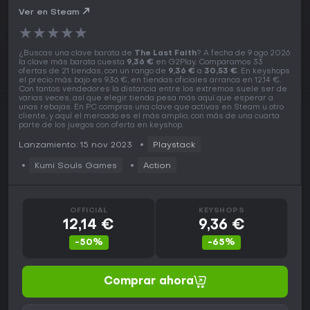
Ver en Steam
★
★
★
★
★
¿Buscas una clave barata de
The Last Faith
? A fecha de 9 ago 2026
la clave más barata cuesta
9,36 €
en G2Play. Comparamos 33
ofertas de 21 tiendas, con un rango de
9,36 €
a
30,53 €
. En keyshops
el precio más bajo es 9,36 €, en tiendas oficiales arranca en 12,14 €.
Con tantos vendedores la distancia entre los extremos suele ser de
varias veces, así que elegir tienda pesa más aquí que esperar a
unas rebajas. En PC compras una clave que activas en Steam u otro
cliente, y aquí el mercado es el más amplio, con más de una cuarta
parte de los juegos con oferta en keyshop.
Lanzamiento: 15 nov 2023
Playstack
Kumi Souls Games
Action
OFFICIAL
KEYSHOPS
12,14 €
9,36 €
-50%
-65%
Comprar ahora