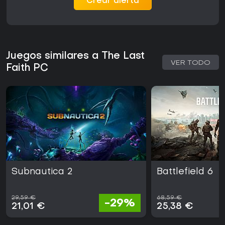
Crear alerta
Juegos similares a The Last
VER TODO
Faith PC
Subnautica 2
Battlefield 6
29,59 €
68,59 €
-29%
21,01 €
25,38 €