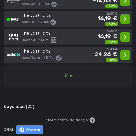
~14,65 €
hace 3d
DRM:
-49%
26,99 €
The Last Faith
16,19 €
hace 1d
DRM:
-40%
26,99 €
The Last Faith
16,19 €
hace 4d
DRM:
-40%
26,99 €
The Last Faith
24,26 €
hace 3sem
DRM:
-10%
+Más
Keyshops (22)
Información de riesgo:
DRM:
Steam