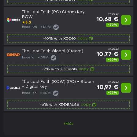
The Last Faith (PC) Steam Key
26,99 €
ROW
10,68 €
★
5.0
-60%
hace 10h
DRM:
copy
-10% with XDD10
26,99 €
The Last Faith Global (Steam)
10,77 €
hace 1d
DRM:
-60%
copy
-9% with XDDeals
The Last Faith (ROW) (PC) - Steam
26,99 €
- Digital Key
10,97 €
-59%
hace 13h
DRM:
copy
-6% with XDDEALS6
+Más