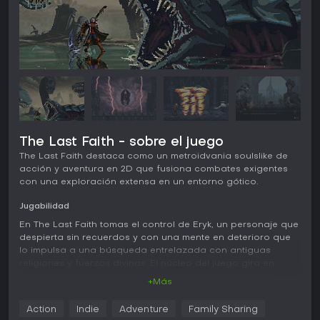
The Last Faith - sobre el juego
The Last Faith destaca como un metroidvania soulslike de
acción y aventura en 2D que fusiona combates exigentes
con una exploración extensa en un entorno gótico.
Jugabilidad
En The Last Faith tomas el control de Eryk, un personaje que
despierta sin recuerdos y con una mente en deterioro que
lo impulsa a una búsqueda entrelazada con antiguas
religiones y fuerzas divinas. El núcleo del juego gira en
torno a un mundo no lineal donde nuevas habilidades,
+Más
armas y hechizos desbloquean zonas antes inalcanzables.
El combate requiere precisión, centrado en el timing de
Action
Indie
Adventure
Family Sharing
parrys, esquives y ataques frente a enemigos formidables y