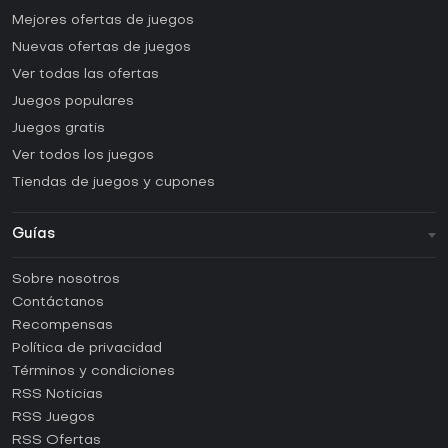
Mejores ofertas de juegos
Nuevas ofertas de juegos
Ver todas las ofertas
Juegos populares
Juegos gratis
Ver todos los juegos
Tiendas de juegos y cupones
Guías
FAQ
Sobre nosotros
Guías y tutoriales
Contáctanos
¿Cómo activar una CD Key de Steam?
Recompensas
¿Cómo activar una CD Key de Epic Games?
Política de privacidad
Términos y condiciones
¿Cómo activar una CD Key de GOG?
RSS Noticias
¿Cómo activar una CD Key de Ubisoft Connect?
RSS Juegos
¿Cómo activar una CD Key de EA App?
RSS Ofertas