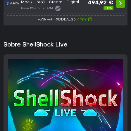
Mac / Linux) - Steam - Digital
494,92 €
Key
-6%
hace 12sem
DRM:
copy
-6% with XDDEALS6
Sobre ShellShock Live