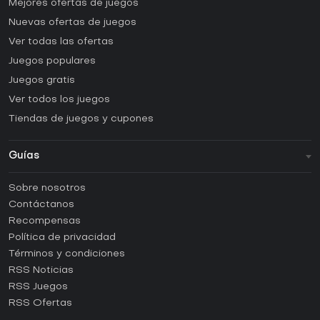
Mejores ofertas de juegos
Nuevas ofertas de juegos
Ver todas las ofertas
Juegos populares
Juegos gratis
Ver todos los juegos
Tiendas de juegos y cupones
Guías
FAQ
Sobre nosotros
Guías y tutoriales
Contáctanos
¿Cómo activar una CD Key de Steam?
Recompensas
¿Cómo activar una CD Key de Epic Games?
Política de privacidad
Términos y condiciones
¿Cómo activar una CD Key de GOG?
RSS Noticias
¿Cómo activar una CD Key de Ubisoft Connect?
RSS Juegos
¿Cómo activar una CD Key de EA App?
RSS Ofertas
¿Cómo activar una CD Key de Battle.net?