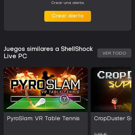
Crear una alerta.
Crear alerta
Juegos similares a ShellShock
VER TODO
Live PC
PyroSlam: VR Table Tennis
CropDuster S
0,99 €