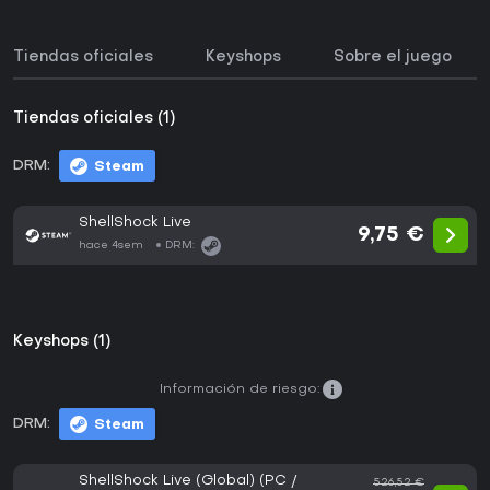
Tiendas oficiales
Keyshops
Sobre el juego
Tiendas oficiales (1)
DRM:
Steam
ShellShock Live
9,75 €
hace 4sem
DRM:
Keyshops (1)
Información de riesgo:
DRM:
Steam
ShellShock Live (Global) (PC /
526,52 €