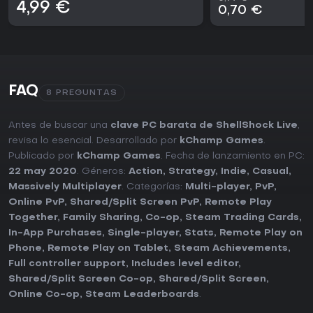
4,99 €
0,70 €
FAQ
8 PREGUNTAS
Antes de buscar una
clave PC barata de ShellShock Live
,
revisa lo esencial. Desarrollado por
kChamp Games
.
Publicado por
kChamp Games
. Fecha de lanzamiento en PC:
22 may 2020
. Géneros:
Action
,
Strategy
,
Indie
,
Casual
,
Massively Multiplayer
. Categorías:
Multi-player
,
PvP
,
Online PvP
,
Shared/Split Screen PvP
,
Remote Play
Together
,
Family Sharing
,
Co-op
,
Steam Trading Cards
,
In-App Purchases
,
Single-player
,
Stats
,
Remote Play on
Phone
,
Remote Play on Tablet
,
Steam Achievements
,
Full controller support
,
Includes level editor
,
Shared/Split Screen Co-op
,
Shared/Split Screen
,
Online Co-op
,
Steam Leaderboards
.