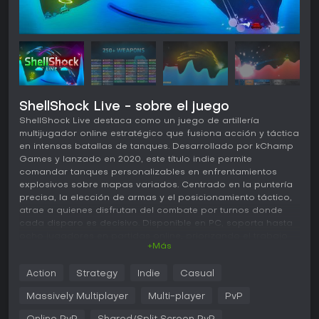
ShellShock Live - sobre el juego
ShellShock Live destaca como un juego de artillería
multijugador online estratégico que fusiona acción y táctica
en intensas batallas de tanques. Desarrollado por kChamp
Games y lanzado en 2020, este título indie permite
comandar tanques personalizables en enfrentamientos
explosivos sobre mapas variados. Centrado en la puntería
precisa, la elección de armas y el posicionamiento táctico,
atrae a quienes disfrutan del combate por turnos donde
cada disparo es decisivo. Disponible en PC, soporta hasta
ocho jugadores en partidas online, priorizando el trabajo
+Más
en equipo o la competencia feroz según la configuración.
Jugabilidad
Action
Strategy
Indie
Casual
En ShellShock Live, el núcleo del juego gira en torno a
Massively Multiplayer
Multi-player
PvP
turnos para disparar armas desde tu tanque contra los
rivales, ajustando por viento, terreno y potencia. Los