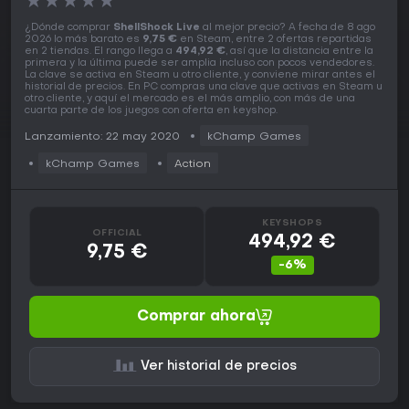
★
★
★
★
★
¿Dónde comprar
ShellShock Live
al mejor precio? A fecha de 8 ago
2026 lo más barato es
9,75 €
en Steam, entre 2 ofertas repartidas
en 2 tiendas. El rango llega a
494,92 €
, así que la distancia entre la
primera y la última puede ser amplia incluso con pocos vendedores.
La clave se activa en Steam u otro cliente, y conviene mirar antes el
historial de precios. En PC compras una clave que activas en Steam u
otro cliente, y aquí el mercado es el más amplio, con más de una
cuarta parte de los juegos con oferta en keyshop.
Lanzamiento: 22 may 2020
kChamp Games
kChamp Games
Action
KEYSHOPS
OFFICIAL
494,92 €
9,75 €
-6%
Comprar ahora
Ver historial de precios