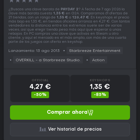
★
★
★
★
★
¿Buscas una clave barata de
PAYDAY 2
? A fecha de 7 ago 2026 la
clave más barata cuesta
1,35 €
en G2A. Comparamos 61 ofertas de
21 tiendas, con un rango de
1,35 €
a
126,47 €
. En keyshops el precio
más bajo es 1,35 €, en tiendas oficiales arranca en 4,27 €. Con tantos
vendedores la distancia entre los extremos suele ser de varias
veces, así que elegir tienda pesa más aquí que esperar a unas
rebajas. En PC compras una clave que activas en Steam u otro
cliente, y aquí el mercado es el más amplio, con más de una cuarta
parte de los juegos con oferta en keyshop.
Lanzamiento: 13 ago 2013
Starbreeze Entertainment
OVERKILL - a Starbreeze Studio.
Action
OFFICIAL
KEYSHOPS
4,27 €
1,35 €
-50%
-85%
Comprar ahora
Ver historial de precios