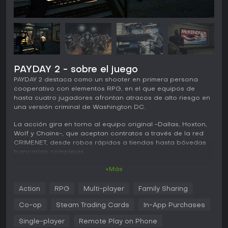
PAYDAY 2 - sobre el juego
PAYDAY 2 destaca como un shooter en primera persona
cooperativo con elementos RPG, en el que equipos de
hasta cuatro jugadores afrontan atracos de alto riesgo en
una versión criminal de Washington DC.
La acción gira en torno al equipo original -Dallas, Hoxton,
Wolf y Chains-, que aceptan contratos a través de la red
CRIMENET, desde robos rápidos a tiendas hasta bóvedas
bancarias complejas.
Jugabilidad
+Más
En PAYDAY 2, las mecánicas principales se centran en
Action
RPG
Multi-player
Family Sharing
planificar y ejecutar atracos combinando sigilo o tácticas
agresivas. Los jugadores eligen contratos dinámicos desde
Co-op
Steam Trading Cards
In-App Purchases
CRIMENET, conectando con contactos como Vlad el
Ucraniano, el turbio político conocido como The Elephant o
Single-player
Remote Play on Phone