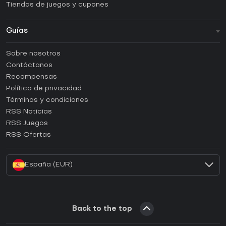
Tiendas de juegos y cupones
Guías
FAQ
Sobre nosotros
Guías y tutoriales
Contáctanos
¿Cómo activar una CD Key de Steam?
Recompensas
¿Cómo activar una CD Key de Epic Games?
Política de privacidad
Términos y condiciones
¿Cómo activar una CD Key de GOG?
RSS Noticias
¿Cómo activar una CD Key de Ubisoft Connect?
RSS Juegos
¿Cómo activar una CD Key de EA App?
RSS Ofertas
¿Cómo activar una CD Key de Battle.net?
España (EUR)
Back to the top