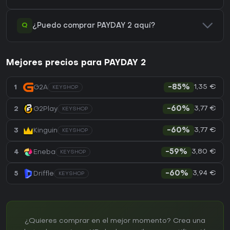
Q
¿Puedo comprar PAYDAY 2 aquí?
Mejores precios para PAYDAY 2
1,35 €
1
G2A
-85%
KEYSHOP
3,77 €
2
G2Play
-60%
KEYSHOP
3,77 €
3
Kinguin
-60%
KEYSHOP
3,80 €
4
Eneba
-59%
KEYSHOP
3,94 €
5
Driffle
-60%
KEYSHOP
¿Quieres comprar en el mejor momento? Crea una