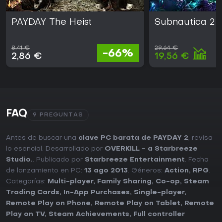
PAYDAY The Heist
Subnautica 2
8,41 €
29,64 €
-66%
2,86 €
19,56 €
FAQ
9 PREGUNTAS
Antes de buscar una
clave PC barata de PAYDAY 2
, revisa
lo esencial. Desarrollado por
OVERKILL - a Starbreeze
Studio.
. Publicado por
Starbreeze Entertainment
. Fecha
de lanzamiento en PC:
13 ago 2013
. Géneros:
Action
,
RPG
.
Categorías:
Multi-player
,
Family Sharing
,
Co-op
,
Steam
Trading Cards
,
In-App Purchases
,
Single-player
,
Remote Play on Phone
,
Remote Play on Tablet
,
Remote
Play on TV
,
Steam Achievements
,
Full controller