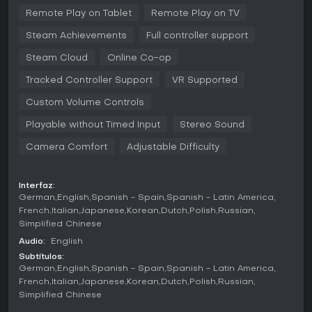
el traficante de drogas Hector, cada uno con misiones
ligadas a sus intereses.
Remote Play on Tablet
Remote Play on TV
Steam Achievements
Full controller support
El manejo de armas prioriza el realismo, con opciones para
modificarlas mediante ópticas, silenciadores, empuñaduras
Steam Cloud
Online Co-op
y más, ajustando su rendimiento. Un sistema de
personalización profundo permite invertir en cinco árboles
Tracked Controller Support
VR Supported
de habilidades: Mastermind para liderazgo y manipulación,
Enforcer para potencia de fuego pesada y resistencia,
Custom Volume Controls
Ghost para sigilo y evasión, Technician para gadgets y
drones, y Fugitive para movilidad y supervivencia. Estos
Playable without Timed Input
Stereo Sound
árboles se combinan para crear builds especializados.
Camera Comfort
Adjustable Difficulty
Escenarios dinámicos garantizan que ningún atraco sea
igual, con elementos aleatorios como posiciones de
guardias o eventos raros que cambian la estrategia. Los
Interfaz:
German
English
Spanish - Spain
Spanish - Latin America
jugadores pueden atar civiles, usar tirolinas o desplegar
equipo, y a medida que el equipo sube de nivel, las
French
Italian
Japanese
Korean
Dutch
Polish
Russian
misiones ganan en complejidad y recompensas.
Simplified Chinese
Audio:
English
La personalización de máscaras ofrece millones de
Subtítulos:
combinaciones con patrones y colores, mientras que la
German
English
Spanish - Spain
Spanish - Latin America
artesanía de equipo permite ajustes estéticos como
French
Italian
Japanese
Korean
Dutch
Polish
Russian
empuñaduras de nogal pulido en pistolas.
Simplified Chinese
Modos de juego