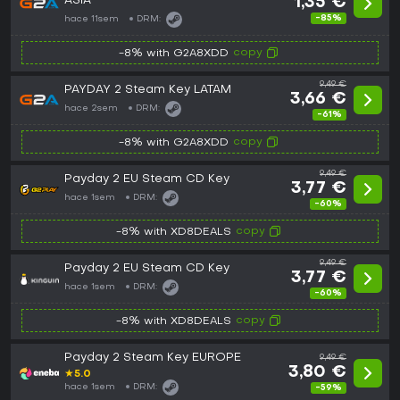
ASIA
1,35 €
-85%
hace 11sem
DRM:
copy
-8% with G2A8XDD
9,49 €
PAYDAY 2 Steam Key LATAM
3,66 €
hace 2sem
DRM:
-61%
copy
-8% with G2A8XDD
9,49 €
Payday 2 EU Steam CD Key
3,77 €
hace 1sem
DRM:
-60%
copy
-8% with XD8DEALS
9,49 €
Payday 2 EU Steam CD Key
3,77 €
hace 1sem
DRM:
-60%
copy
-8% with XD8DEALS
Payday 2 Steam Key EUROPE
9,49 €
3,80 €
★
5.0
hace 1sem
DRM:
-59%