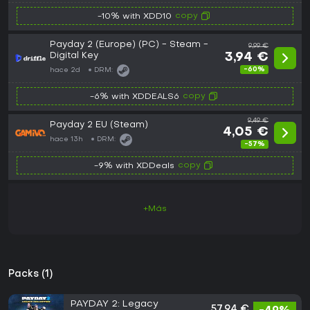
copy
-10% with XDD10
Payday 2 (Europe) (PC) - Steam -
9,99 €
Digital Key
3,94 €
-60%
hace 2d
DRM:
copy
-6% with XDDEALS6
9,49 €
Payday 2 EU (Steam)
4,05 €
hace 13h
DRM:
-57%
copy
-9% with XDDeals
+Más
Packs (1)
PAYDAY 2: Legacy
57,94 €