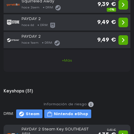
Squirreled Away
9,39 €
hace 2sem
DRM:
-1%
PAYDAY 2
9,49 €
hace 6d
DRM:
PAYDAY 2
9,49 €
hace 1sem
DRM:
+Más
Keyshops (51)
Información de riesgo:
DRM:
Steam
Nintendo eShop
PAYDAY 2 Steam Key SOUTHEAST
9,49 €