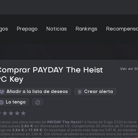
gos
Prepago
Noticias
Rankings
Recompens
Comprar PAYDAY The Heist
Ver en 
PC Key
Añadir a la lista de deseos
Crear alerta
Lo tengo
★
★
★
★
★
uscas una clave barata de
PAYDAY The Heist
? A fecha de 9 ago 2026 la clav
rata cuesta
2,86 €
en Gamesplanet US. Comparamos 33 ofertas de 17 tiendas,
ngo de
2,86 €
a
17,88 €
. En keyshops el precio más bajo es 3,87 €, en tiendas
iciales arranca en 2,86 €. Con tantos vendedores la distancia entre los extrem