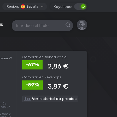
Region:
España
Keyshops:
Todas las plataformas
as
Comprar en tienda oficial:
Steam
-67%
2,86 €
Comprar en keyshops:
-59%
3,87 €
Ver historial de precios
e más
 con un
os suele