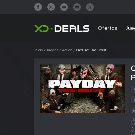
Ofertas
Jue
Inicio
Juegos
Action
PAYDAY The Heist
¿B
ba
ra
of