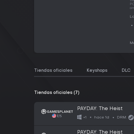
se
PC
am
La
Me
Tiendas oficiales
Keyshops
DLC
Tiendas oficiales (7)
PAYDAY: The Heist
hace 1d
+1
DRM:
PAYDAY: The Heist