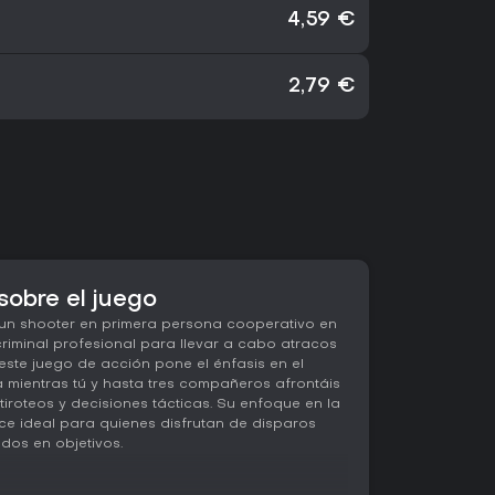
4,59 €
2,79 €
sobre el juego
un shooter en primera persona cooperativo en
 criminal profesional para llevar a cabo atracos
 este juego de acción pone el énfasis en el
a mientras tú y hasta tres compañeros afrontáis
tiroteos y decisiones tácticas. Su enfoque en la
ce ideal para quienes disfrutan de disparos
dos en objetivos.