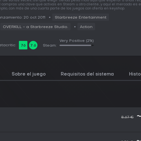
r de varias veces, así que elegir tienda pesa más aquí que esperar a unas reb
 compras una clave que activas en Steam u otro cliente, y aquí el mercado es 
plio, con más de una cuarta parte de los juegos con oferta en keyshop.
nzamiento: 20 oct 2011
Starbreeze Entertainment
OVERKILL - a Starbreeze Studio.
Action
Very Positive
(21k)
tacritic:
76
7.6
Steam:
Sobre el juego
Requisitos del sistema
Histo
~
8,67 €