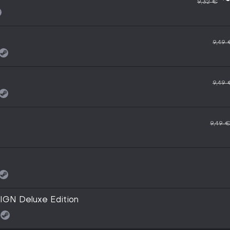
~
9,32 €
9,49 
9,49 
9,49 
GN Deluxe Edition