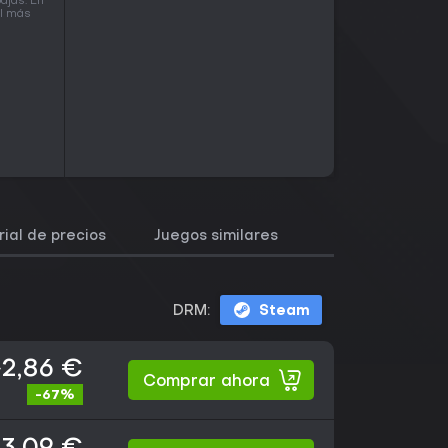
ajas. En
el más
rial de precios
Juegos similares
DRM:
Steam
2,86 €
Comprar ahora
-67%