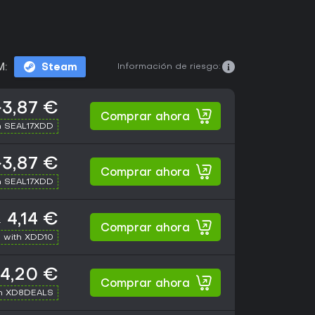
Información de riesgo:
M:
Steam
~3,87 €
Comprar ahora
h SEAL17XDD
~3,87 €
Comprar ahora
h SEAL17XDD
4,14 €
€
Comprar ahora
 with XDD10
4,20 €
Comprar ahora
th XD8DEALS