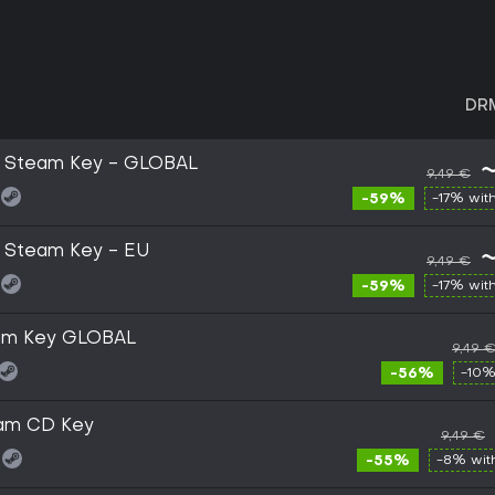
DR
) Steam Key - GLOBAL
9,49 €
-59%
-17% wit
 Steam Key - EU
9,49 €
-59%
-17% wit
am Key GLOBAL
9,49 
-56%
-10%
am CD Key
9,49 €
-55%
-8% wi