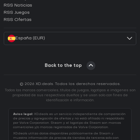
RSS Noticias
¿Cómo activar una CD Key de Ubisoft Connect?
RSS Juegos
¿Cómo activar una CD Key de EA App?
RSS Ofertas
¿Cómo activar una CD Key de Battle.net?
España (EUR)
Back to the top
© 2026 XD.deals. Todos los derechos reservados.
Todas las marcas comerciales, títulos de juegos, logotipos e imágenes son
propiedad de sus respectivos dueños y se usan solo con fines de
identificación e información.
Aviso legal:
XD.deals es un servicio independiente de comparación
de precios y agregación de ofertas y no está afiliado ni respaldado
por Valve Corporation. Steam y el logotipo de Steam son marcas
comerciales y/o marcas registradas de Valve Corporation.
XD.deals utiliza datos disponibles públicamente de Steam y
muestra información de precios de tiendas de terceros solo con