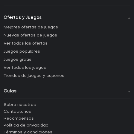
Ofertas y Juegos
Mejores ofertas de juegos
Nuevas ofertas de juegos
Ver todas las ofertas
Juegos populares
Juegos gratis
Ver todos los juegos
Tiendas de juegos y cupones
Guías
FAQ
Sobre nosotros
Guías y tutoriales
Contáctanos
¿Cómo activar una CD Key de Steam?
Recompensas
¿Cómo activar una CD Key de Epic Games?
Política de privacidad
Términos y condiciones
¿Cómo activar una CD Key de GOG?