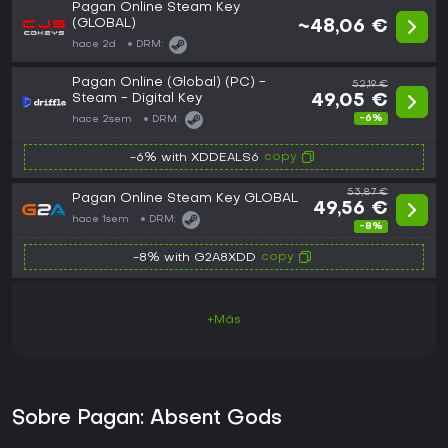
Pagan Online Steam Key
(GLOBAL)
~48,06 €
hace 2d
DRM:
Pagan Online (Global) (PC) -
52,19 €
Steam - Digital Key
49,05 €
-6%
hace 2sem
DRM:
copy
-6% with XDDEALS6
53,87 €
Pagan Online Steam Key GLOBAL
49,56 €
hace 1sem
DRM:
-8%
copy
-8% with G2A8XDD
+Más
Sobre Pagan: Absent Gods