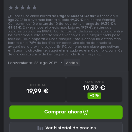
★
★
★
★
★
¿Buscas una clave barata de
Pagan: Absent Gods
? A fecha de 8
ago 2026 la clave más barata cuesta
19,39 €
en Instant Gaming.
Comparamos 10 ofertas de 10 tiendas, con un rango de
19,39 €
a
49,81 €
. En keyshops el precio más bajo es 19,39 €, en tiendas
oficiales arranca en 19,99 €. Con tantos vendedores la distancia entre
los extremos suele ser de varias veces, así que elegir tienda pesa
más aquí que esperar a unas rebajas. Este juego ya ha estado más
barato, en el 76% de los días con datos. Una alerta de precio te
avisará de la próxima bajada. En PC compras una clave que activas
en Steam u otro cliente, y aquí el mercado es el más amplio, con más
de una cuarta parte de los juegos con oferta en keyshop.
Lanzamiento: 26 ago 2019
Action
KEYSHOPS
OFFICIAL
19,39 €
19,99 €
-3%
Comprar ahora
Ver historial de precios