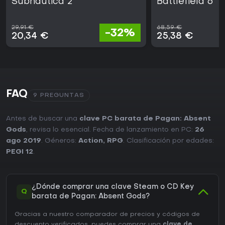
Subnautica 2
Battlefield 6
29,91 €
68,59 €
-32%
20,34 €
25,38 €
FAQ
9 PREGUNTAS
Antes de buscar una
clave PC barata de Pagan: Absent
Gods
, revisa lo esencial. Fecha de lanzamiento en PC:
26
ago 2019
. Géneros:
Action
,
RPG
. Clasificación por edades:
PEGI 12
.
¿Dónde comprar una clave Steam o CD Key
Q
barata de Pagan: Absent Gods?
Gracias a nuestro comparador de precios y códigos de
descuento verificados, puedes comprar una
clave de