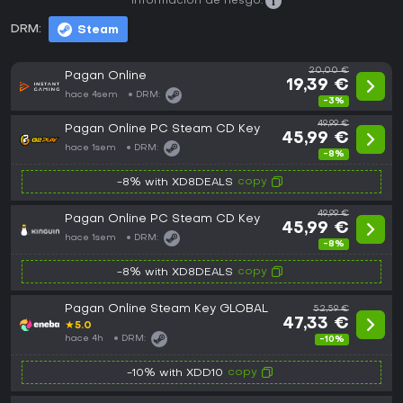
Información de riesgo:
DRM:
Steam
20,00 €
Pagan Online
19,39 €
hace 4sem
DRM:
-3%
49,99 €
Pagan Online PC Steam CD Key
45,99 €
hace 1sem
DRM:
-8%
copy
-8% with XD8DEALS
49,99 €
Pagan Online PC Steam CD Key
45,99 €
hace 1sem
DRM:
-8%
copy
-8% with XD8DEALS
Pagan Online Steam Key GLOBAL
52,59 €
47,33 €
★
5.0
hace 4h
DRM:
-10%
copy
-10% with XDD10