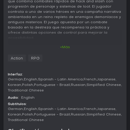
que combina combates rápidos de hack and slash con
progresión de personaje y sistemas de loot. El jugador
controla a uno de varios héroes en una campaña narrativa
ambientada en un reino repleto de enemigos demoníacos y
antiguos misterios. El juego apuesta por un combate
basado en la destreza que recompensa la práctica y
ofrece distintas opciones de control para mejorar la
accesibilidad.
+Más
Jugabilidad
El combate constituye el núcleo de la experiencia, con
Action
RPG
oleadas de enemigos y jefes de mayor envergadura que se
suceden a lo largo de varios encuentros. El sistema resulta
accesible al principio gracias a ataques y habilidades
Interfaz:
básicas, pero se vuelve más exigente a medida que
German
English
Spanish - Latin America
French
Japanese
aumentan la densidad de enemigos y la complejidad de sus
Korean
Polish
Portuguese - Brazil
Russian
Simplified Chinese
patrones. Cada héroe dispone de su propio árbol de
Traditional Chinese
habilidades, lo que invita a probar distintas
configuraciones. El botín obtenido de los enemigos
Audio:
English
derrotados se utiliza en el sistema de forja y reforging a
Subtítulos:
través de la Drevna Kutia, permitiendo mejorar armas y
German
English
Spanish - Latin America
French
Japanese
armaduras. Los bonos de conjunto vinculados a las
Korean
Polish
Portuguese - Brazil
Russian
Simplified Chinese
Schools of Magic otorgan poder adicional cuando se
Traditional Chinese
equipan varias piezas, mientras que los objetos Legendary
y Fabled destacan por sus efectos especiales. La