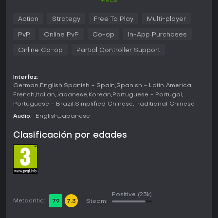
+Más
En Omega Strikers, el núcleo del juego gira en torno a
combates 3v3 en los que controlas Strikers con habilidades
Action
Strategy
Free To Play
Multi-player
únicas, como lanzar slimes o impulsarte con cohetes. El
objetivo es anotar golpeando el core en la portería
PvP
Online PvP
Co-op
In-App Purchases
enemiga o eliminar oponentes empujándolos fuera del
arena. Los mapas incluyen peligros dinámicos, como pozos
Online Co-op
Partial Controller Support
de gravedad giratorios en Atlas's Lab o sprints a máxima
velocidad en Oni Village, que añaden profundidad
estratégica a cada enfrentamiento.
Interfaz:
German
English
Spanish - Spain
Spanish - Latin America
La personalización es clave gracias a Gear y Awakenings,
French
Italian
Japanese
Korean
Portuguese - Portugal
que permiten adaptar el estilo de juego de tu Striker. Gana
Portuguese - Brazil
Simplified Chinese
Traditional Chinese
créditos en las partidas para desbloquear nuevos Strikers y
Audio:
English
Japanese
ampliar tu roster sin compras obligatorias. La jugabilidad
premia los reflejos rápidos junto a decisiones tácticas,
Clasificación por edades
destacando el trabajo en equipo y el uso preciso de
habilidades en entornos caóticos y electrizantes.
Modos de juego
Omega Strikers ofrece varios modos para distintos estilos
de juego, todos disponibles desde el lanzamiento. Entra en
partidas ranked 3v3 para escalar en el ranking competitivo,
Positive
(23k)
o elige normales y Quick Play para diversión casual. Los
Metacritic:
79
7.3
Steam:
lobbies personalizados permiten a los amigos crear juegos
privados con reglas a medida.