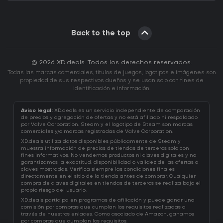
Back to the top
© 2026 XD.deals. Todos los derechos reservados.
Todas las marcas comerciales, títulos de juegos, logotipos e imágenes son
propiedad de sus respectivos dueños y se usan solo con fines de
identificación e información.
Aviso legal:
XD.deals es un servicio independiente de comparación
de precios y agregación de ofertas y no está afiliado ni respaldado
por Valve Corporation. Steam y el logotipo de Steam son marcas
comerciales y/o marcas registradas de Valve Corporation.
XD.deals utiliza datos disponibles públicamente de Steam y
muestra información de precios de tiendas de terceros solo con
fines informativos. No vendemos productos ni claves digitales y no
garantizamos la exactitud, disponibilidad o validez de las ofertas o
claves mostradas. Verifica siempre las condiciones finales
directamente en el sitio de la tienda antes de comprar. Cualquier
compra de claves digitales en tiendas de terceros se realiza bajo el
propio riesgo del usuario.
XD.deals participa en programas de afiliación y puede ganar una
comisión por compras que cumplan los requisitos realizadas a
través de nuestros enlaces. Como asociado de Amazon, ganamos
por compras que cumplan los requisitos.