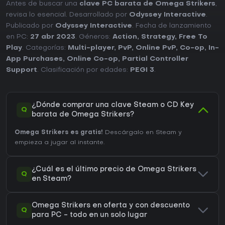
Antes de buscar una
clave PC barata de Omega Strikers
,
revisa lo esencial. Desarrollado por
Odyssey Interactive
.
Publicado por
Odyssey Interactive
. Fecha de lanzamiento
en PC:
27 abr 2023
. Géneros:
Action
,
Strategy
,
Free To
Play
. Categorías:
Multi-player
,
PvP
,
Online PvP
,
Co-op
,
In-
App Purchases
,
Online Co-op
,
Partial Controller
Support
. Clasificación por edades:
PEGI 3
.
¿Dónde comprar una clave Steam o CD Key
Q
barata de Omega Strikers?
Omega Strikers es gratis!
Descárgalo en Steam y
empieza a jugar al instante.
¿Cuál es el último precio de Omega Strikers
Q
en Steam?
Omega Strikers en oferta y con descuento
Q
para PC - todo en un solo lugar