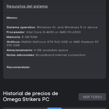
Requisitos del sistema
Mapas y modos adicionales forman parte de los planes
continuos, garantizando variedad más allá del contenido
inicial. Estas opciones facilitan tanto el solo queue como el
Mínimo:
juego en squad, con cross-platform partying para unirte a
amigos en diferentes dispositivos.
Sistema operativo:
Windows 10, and Windows 11 or above
Procesador:
Intel Core i5-4430 or AMD FX-6300
Updates and Seasons
Memoria:
8 GB RAM
El juego recibe grandes actualizaciones estacionales con
Gráficos:
NVIDIA GeForce GTX 960 2GB or AMD Radeon R7
nuevos Strikers, stages y desbloqueables. Estas novedades
370 2GB
mantienen el meta en constante evolución, con habilidades
Almacenamiento:
4 GB available space
y entornos frescos por dominar. La cross-progression
Notas adicionales:
Broadband Internet connection
asegura que tus desbloqueos se transfieran entre
plataformas, sin interrupciones en tu progreso.
Recomendado:
¿Merece la pena?
Con una calificación Very Positive en Steam -donde el 85%
de más de 14.560 reseñas son positivas y las recientes
alcanzan el 79%-, Omega Strikers sigue atrayendo
jugadores en 2026. Su modelo free-to-play y las
Historial de precios de
actualizaciones estacionales activas lo hacen perfecto
VER TODO
para probar sin compromiso. Si te gustan las intensas
Omega Strikers PC
batallas 3v3 con profundidad estratégica en multijugador,
ofrece diversión constante gracias a sus controles