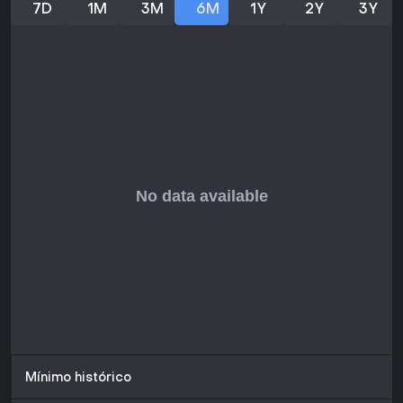
7D
1M
3M
6M
1Y
2Y
3Y
responsivos y la emoción del juego en equipo. Para quienes
prefieren experiencias en solitario o ritmos más pausados,
puede no ser lo ideal, pero su accesibilidad y soporte
continuo lo convierten en una opción sólida para gamers
competitivos.
Mínimo histórico