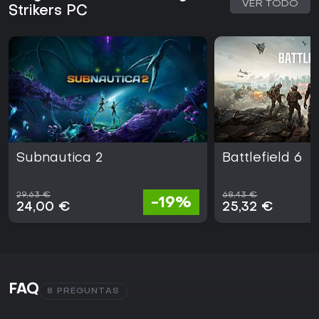
VER TODO
Strikers PC
Subnautica 2
Battlefield 6
29,63 €
68,43 €
-19%
24,00 €
25,32 €
FAQ
8 PREGUNTAS