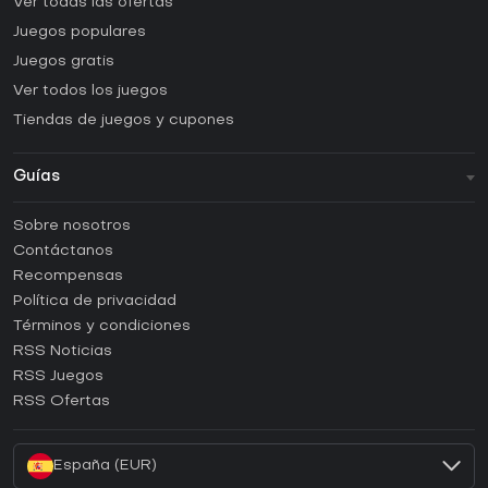
Ver todas las ofertas
Juegos populares
Juegos gratis
Ver todos los juegos
Tiendas de juegos y cupones
Guías
FAQ
Sobre nosotros
Guías y tutoriales
Contáctanos
¿Cómo activar una CD Key de Steam?
Recompensas
¿Cómo activar una CD Key de Epic Games?
Política de privacidad
Términos y condiciones
¿Cómo activar una CD Key de GOG?
RSS Noticias
¿Cómo activar una CD Key de Ubisoft Connect?
RSS Juegos
¿Cómo activar una CD Key de EA App?
RSS Ofertas
¿Cómo activar una CD Key de Battle.net?
España (EUR)