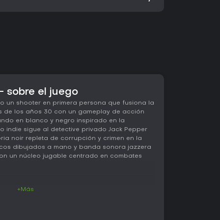
- sobre el juego
mo un shooter en primera persona que fusiona la
os de los años 30 con un gameplay de acción
undo en blanco y negro inspirado en la
lo indie sigue al detective privado Jack Pepper
ria noir repleta de corrupción y crimen en la
icos dibujados a mano y banda sonora jazzera
on un núcleo jugable centrado en combates
+Más
play gira en torno a mecánicas de shooter en
ento constante es clave para sobrevivir en los
ack Pepper y manejas un arsenal de más de una