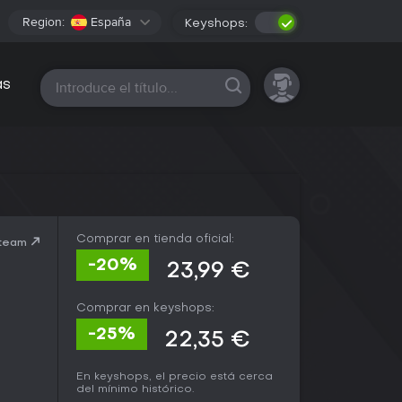
Region:
España
Keyshops:
Todas las plataformas
as
Comprar en tienda oficial:
Steam
-20%
23,99 €
Comprar en keyshops:
-25%
22,35 €
En keyshops, el precio está cerca
del mínimo histórico.