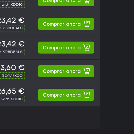
Comprar ahora
 with XDD10
23,42 €
Comprar ahora
th XD8DEALS
23,42 €
Comprar ahora
th XD8DEALS
3,60 €
Comprar ahora
h SEAL17XDD
26,65 €
Comprar ahora
 with XDD10