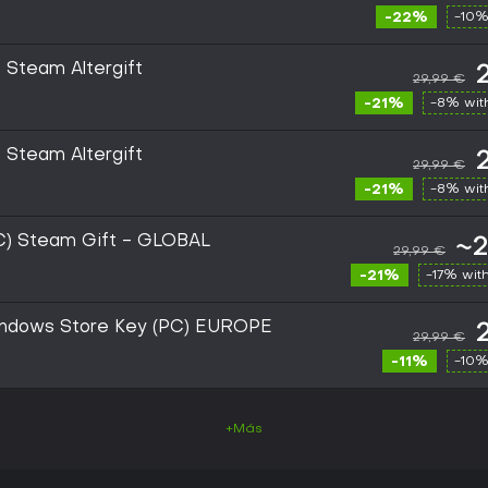
-22%
-10%
 Steam Altergift
29,99 €
-21%
-8% wi
 Steam Altergift
29,99 €
-21%
-8% wi
PC) Steam Gift - GLOBAL
~2
29,99 €
-21%
-17% wit
Windows Store Key (PC) EUROPE
29,99 €
-11%
-10%
+Más