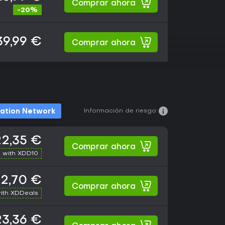
Comprar ahora
-20%
39,99 €
Comprar ahora
Información de riesgo:
tation Network
22,35 €
Comprar ahora
 with XDD10
2,70 €
Comprar ahora
ith XDDeals
23,36 €