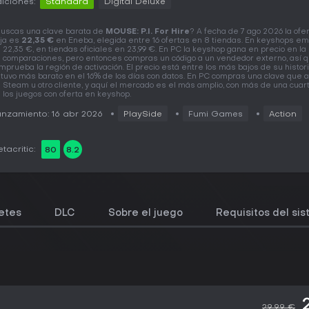
iciones:
Standard
Digital Deluxe
uscas una clave barata de
MOUSE: P.I. For Hire
? A fecha de 7 ago 2026 la ofe
ja es
22,35 €
en Eneba, elegida entre 16 ofertas en 8 tiendas. En keyshops e
 22,35 €, en tiendas oficiales en 23,99 €. En PC la keyshop gana en precio en la
 comparaciones, pero entonces compras un código a un vendedor externo, así 
mprueba la región de activación. El precio está entre los más bajos de su historia
tuvo más barato en el 16% de los días con datos. En PC compras una clave que a
 Steam u otro cliente, y aquí el mercado es el más amplio, con más de una cuar
 los juegos con oferta en keyshop.
nzamiento: 16 abr 2026
PlaySide
Fumi Games
Action
tacritic:
80
8.2
etes
DLC
Sobre el juego
Requisitos del si
29,99 €