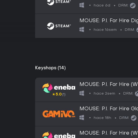
hace 6d
DRM:
MOUSE: P.I. For Hire Dig
hace 16sem
DRM:
Keyshops (14)
MOUSE: P.I. For Hire (
Key GLOBAL
hace 2sem
DRM:
★
5.0
(1)
MOUSE: P.I. For Hire Gl
hace 18h
DRM:
MOUSE: P.I. For Hire (