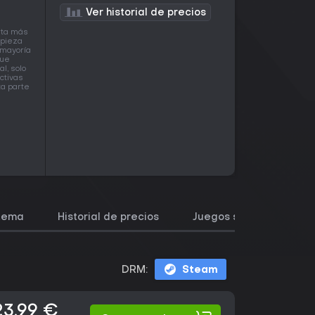
Ver historial de precios
rta más
mpieza
 mayoría
que
l, solo
ctivas
ta parte
stema
Historial de precios
Juegos similares
DRM:
Steam
23,99 €