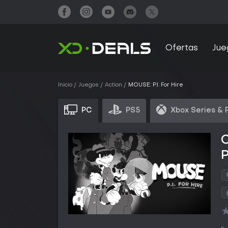
Ofertas
Jue
Inicio
Juegos
Action
MOUSE: P.I. For Hire
PC
PS5
Xbox Series & 
C