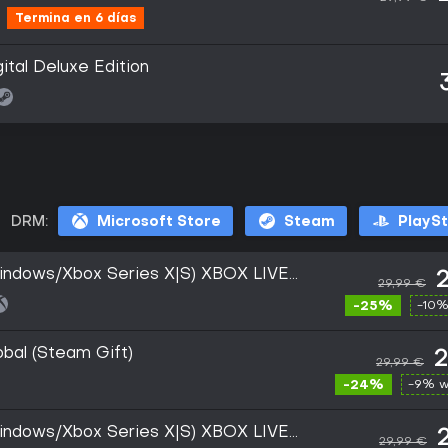
Termina en 6 días
ital Deluxe Edition
DRM:
Microsoft Store
Steam
PlayS
Windows/Xbox Series X|S) XBOX LIVE
29,99 €
-25%
-10%
obal (Steam Gift)
2
29,99 €
-24%
-9% w
Windows/Xbox Series X|S) XBOX LIVE
29,99 €