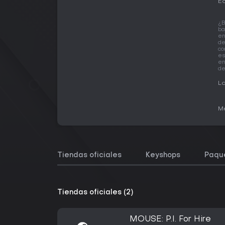
Ed
¿B
ba
en
de
co
es
en
de
La
Me
Tiendas oficiales
Keyshops
Paqu
Tiendas oficiales (2)
MOUSE: P.I. For Hire