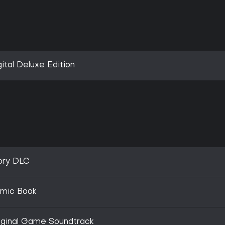
ital Deluxe Edition
tory DLC
omic Book
riginal Game Soundtrack