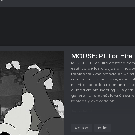
MOUSE: P.I. For Hire 
MOUSE: P.I. For Hire destaca co
estética de los dibujos animad
trepidante. Ambientado en un m
animación rubber hose, este títu
mientras se adentra en una histo
ciudad de Mouseburg. Sus gráf
generan una atmósfera única, c
rápidos y exploración.
Jugabilidad
En MOUSE: P.I. For Hire, el game
primera persona donde el movimi
Action
Indie
enfrentamientos. Controlas a J