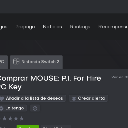
gos
Prepago
Noticias
Rankings
Recompens
PC
Nintendo Switch 2
omprar MOUSE: P.I. For Hire
Ver en 
PC Key
Añadir a la lista de deseos
Crear alerta
Lo tengo
★
★
★
★
★