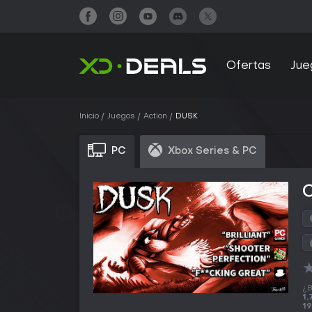
Ofertas
Jue
Inicio
Juegos
Action
DUSK
PC
Xbox Series & PC
¿B
1,
19