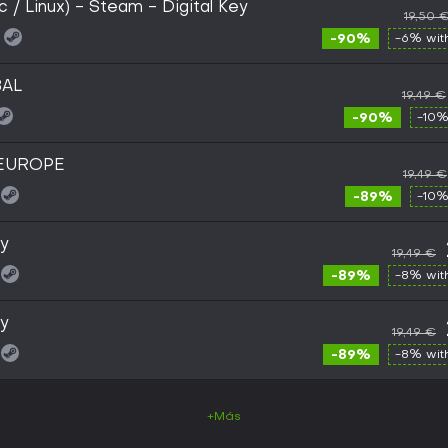
 / Linux) - Steam - Digital Key
19,50 
-90%
-6% wi
BAL
19,49 €
-90%
-10%
 EUROPE
19,49 €
-89%
-10%
y
19,49 €
-89%
-8% wi
y
19,49 €
-89%
-8% wi
+Más