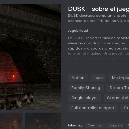
DUSK - sobre el jue
DUSK destaca como un shooter e
esencia de los FPS de los 90, co
Jugabilidad
En DUSK, recorres niveles replet
eliminas oleadas de enemigos. E
rápidos y disparos precisos, si
tensión al máximo. Una mecánica
en el aire, ideal para hacer volt
reposicionarte. Llevas un amplio
sin problemas en pleno combate
y soldados poseídos hasta gan
Action
Indie
Multi-pl
cada uno exigiendo tácticas dist
agilidad, premiando a quienes do
Family Sharing
Steam Tr
entornos inspirados en clásicos.
Single-player
Steam Ach
El combate es fluido y exigente,
zonas industriales y dimensione
Full controller support
St
ataques cuerpo a cuerpo y a dis
son clave. Los gráficos de baja 
refuerzan el toque retro, hacien
Interfaz:
German
English