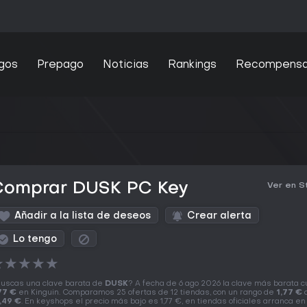
gos
Prepago
Noticias
Rankings
Recompens
Comprar DUSK PC Key
Ver en 
Añadir a la lista de deseos
Crear alerta
Lo tengo
★
★
★
★
★
uscas una clave barata de
DUSK
? A fecha de 6 ago 2026 la clave más barata 
77 €
en Kinguin. Comparamos 25 ofertas de 12 tiendas, con un rango de
1,77 €
,49 €
. En keyshops el precio más bajo es 1,77 €, en tiendas oficiales arranca en 