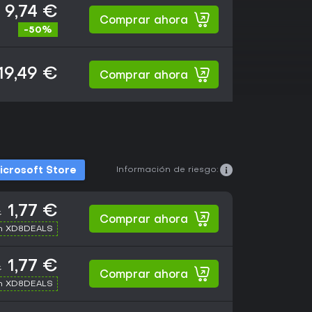
9,74 €
Comprar ahora
-50%
19,49 €
Comprar ahora
Información de riesgo:
icrosoft Store
1,77 €
€
Comprar ahora
th XD8DEALS
1,77 €
€
Comprar ahora
th XD8DEALS