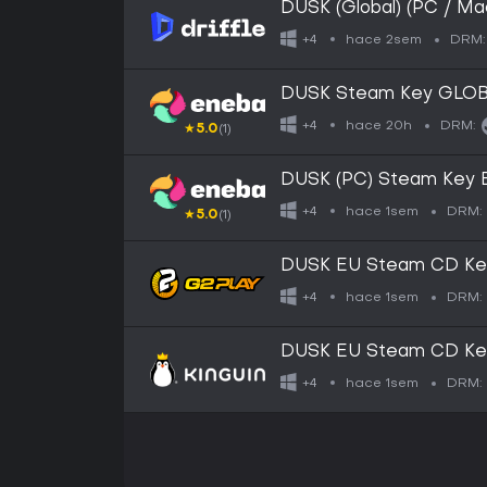
DUSK (Global) (PC / Mac
hace 2sem
+4
DRM:
DUSK Steam Key GLO
hace 20h
+4
DRM:
★
5.0
(1)
DUSK (PC) Steam Key
hace 1sem
+4
DRM:
★
5.0
(1)
DUSK EU Steam CD Ke
hace 1sem
+4
DRM:
DUSK EU Steam CD Ke
hace 1sem
+4
DRM: