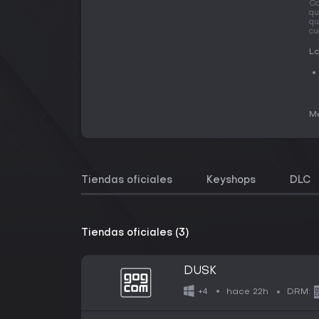
Co
qu
qu
cu
La
Me
Tiendas oficiales
Keyshops
DLC
Tiendas oficiales (3)
DUSK
hace 22h
+4
DRM: