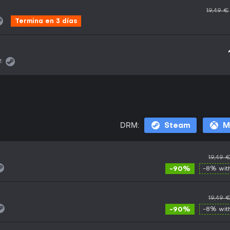
19,49 €
Termina en 3 días
:
DRM:
Steam
M
19,49 
-90%
-8% wi
19,49 
-90%
-8% wi