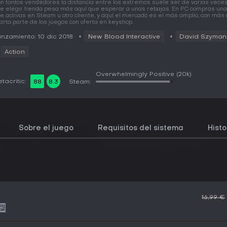
n tantos vendedores la distancia entre los extremos suele ser de varias veces
e elegir tienda pesa más aquí que esperar a unas rebajas. En PC compras una
e activas en Steam u otro cliente, y aquí el mercado es el más amplio, con más
arta parte de los juegos con oferta en keyshop.
nzamiento: 10 dic 2018
New Blood Interactive
David Szyman
Action
Overwhelmingly Positive
(20k)
tacritic:
88
8.3
Steam:
Sobre el juego
Requisitos del sistema
Histo
16,99 €