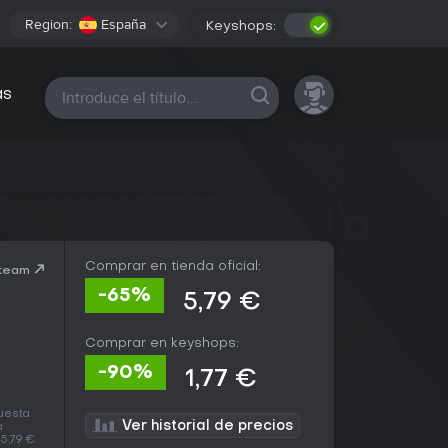
Region:
España
Keyshops:
Todas las plataformas
as
Comprar en tienda oficial:
Steam
-65%
5,79 €
Comprar en keyshops:
-90%
1,77 €
cuesta
Ver historial de precios
a
5,79 €.