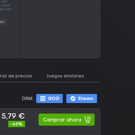
, así
 clave
 de una
ski
rial de precios
Juegos similares
DRM:
GOG
Steam
5,79 €
Comprar ahora
-65%