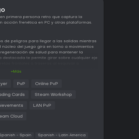
go
n primera persona retro que captura la
n acción frenética en PC y otras plataformas.
os de peligros para llegar a las salidas mientras
l núcleo del juego gira en torno a movimientos
n regeneración de salud para mantener la
 destacada te permite girar sobre cualquier eje
eretas frontales o traseras al esquivar o
 arsenal de armas a la vez y cambias entre ellas
+Más
. Los enemigos van desde cultistas con túnicas
ado demoníaco y espantapájaros vivientes,
ayer
PvP
Online PvP
intas para caer. El diseño prioriza velocidad y
minan el strafe, saltos y deslizamientos en
ading Cards
Steam Workshop
ievements
LAN PvP
 con niveles que combinan afueras rurales,
s pesadillescas. Enfrentas embestidas con
eam Cloud
tancia, donde el timing y la gestión de recursos
poligonización y paletas de colores limitadas
do cada enfrentamiento intenso y nostálgico.
Spanish - Spain
Spanish - Latin America