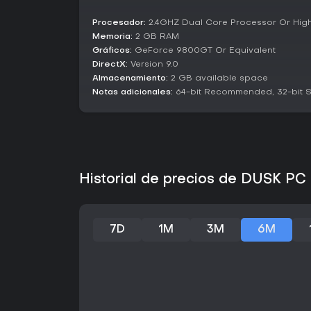
Procesador:
2.4GHZ Dual Core Processor Or Hig
Memoria:
2 GB RAM
Gráficos:
GeForce 9800GT Or Equivalent
DirectX:
Version 9.0
Almacenamiento:
2 GB available space
Notas adicionales:
64-bit Recommended, 32-bit 
Historial de precios de DUSK PC
7D
1M
3M
6M