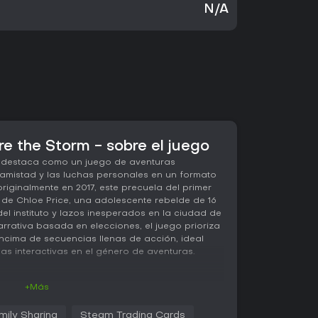
N/A
ore the Storm - sobre el juego
rm destaca como un juego de aventuras
 amistad y las luchas personales en un formato
iginalmente en 2017, este precuela del primer
el de Chloe Price, una adolescente rebelde de 16
el instituto y lazos inesperados en la ciudad de
rrativa basada en elecciones, el juego prioriza
cima de secuencias llenas de acción, ideal
ias interactivas en el género de aventuras.
+Más
orm, la jugabilidad gira en torno a la exploración
pectiva en tercera persona. Controlas a Chloe
mily Sharing
Steam Trading Cards