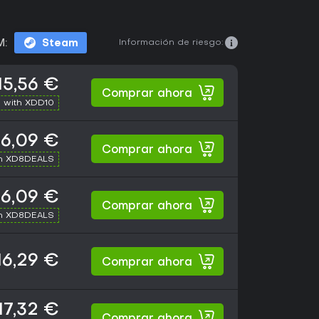
Información de riesgo:
M:
Steam
15,56 €
Comprar ahora
 with XDD10
16,09 €
Comprar ahora
th XD8DEALS
16,09 €
Comprar ahora
th XD8DEALS
16,29 €
Comprar ahora
17,32 €