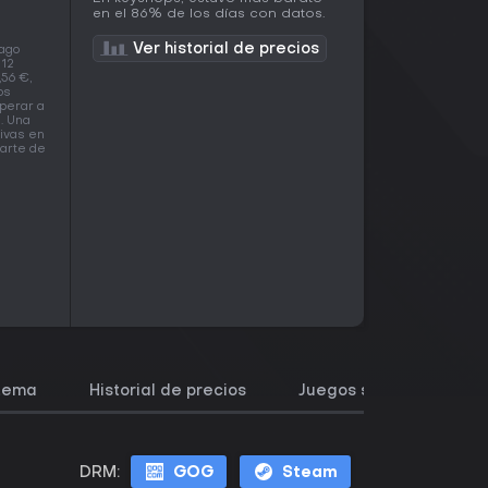
en el 86% de los días con datos.
Ver historial de precios
 ago
 12
,56 €,
os
perar a
. Una
tivas en
parte de
stema
Historial de precios
Juegos similares
DRM:
GOG
Steam