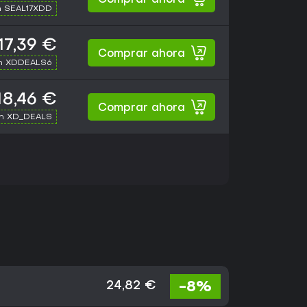
Comprar ahora
h SEAL17XDD
17,39 €
Comprar ahora
th XDDEALS6
18,46 €
Comprar ahora
th XD_DEALS
-8%
24,82 €