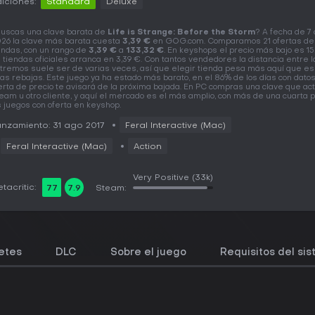
iciones:
Standard
Deluxe
uscas una clave barata de
Life is Strange: Before the Storm
? A fecha de 7
26 la clave más barata cuesta
3,39 €
en GOG.com. Comparamos 21 ofertas de
endas, con un rango de
3,39 €
a
133,32 €
. En keyshops el precio más bajo es 15
 tiendas oficiales arranca en 3,39 €. Con tantos vendedores la distancia entre l
tremos suele ser de varias veces, así que elegir tienda pesa más aquí que es
as rebajas. Este juego ya ha estado más barato, en el 86% de los días con datos
erta de precio te avisará de la próxima bajada. En PC compras una clave que ac
eam u otro cliente, y aquí el mercado es el más amplio, con más de una cuarta 
s juegos con oferta en keyshop.
nzamiento: 31 ago 2017
Feral Interactive (Mac)
Feral Interactive (Mac)
Action
Very Positive
(33k)
tacritic:
77
7.9
Steam:
etes
DLC
Sobre el juego
Requisitos del si