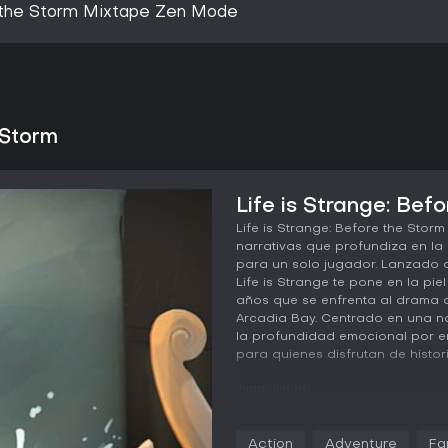
e the Storm Mixtape Zen Mode
 Storm
Life is Strange: Bef
Life is Strange: Before the Sto
narrativas que profundiza en la
para un solo jugador. Lanzado or
Life is Strange te pone en la pi
años que se enfrenta al drama d
Arcadia Bay. Centrado en una na
la profundidad emocional por en
para quienes disfrutan de histor
Jugabilidad
En Life is Strange: Before the St
y las decisiones desde una pers
Action
Adventure
Fa