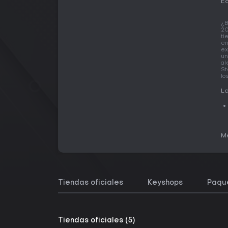
Ed
¿B
20
ti
en
ex
un
al
St
lo
La
Me
Tiendas oficiales
Keyshops
Paqu
Tiendas oficiales (5)