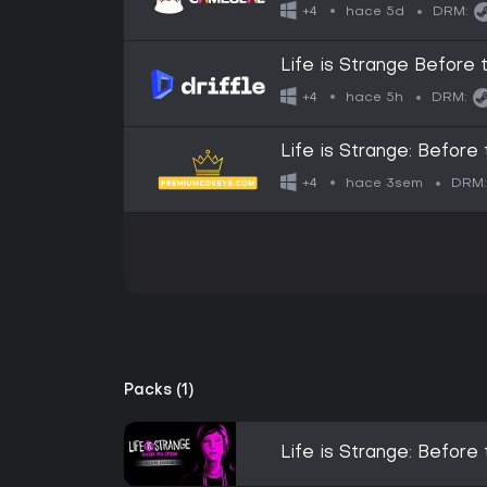
GLOBAL
hace 5d
+4
DRM:
Life is Strange Before 
Digital Key
hace 5h
+4
DRM:
Life is Strange: Befor
GLOBAL
hace 3sem
+4
DRM:
Packs (1)
Life is Strange: Before