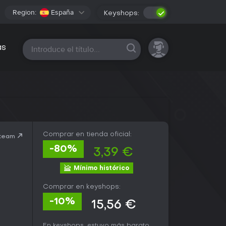
Region:
España
Keyshops:
Todas las plataformas
as
Comprar en tienda oficial:
Steam
-80%
3,39 €
Mínimo histórico
Comprar en keyshops:
-10%
15,56 €
En keyshops, estuvo más barato