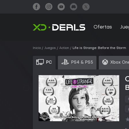
Ofertas
Jue
Inicio
Juegos
Action
Life is Strange: Before the Storm
PC
PS4 & PS5
Xbox One
C
B