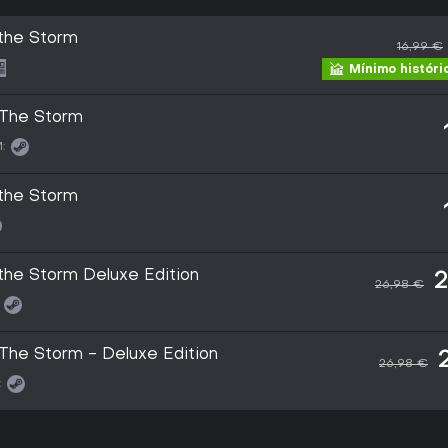
 the Storm
16,99 €
Mínimo históri
e The Storm
:
 the Storm
 the Storm Deluxe Edition
2
26,98 €
 The Storm - Deluxe Edition
26,98 €
: