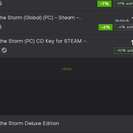
-7%
-17% wit
the Storm (Global) (PC) - Steam -
18,50 €
-6%
-6% wi
e the Storm (PC) CD Key for STEAM -
-10% wi
+Más
 the Storm Deluxe Edition