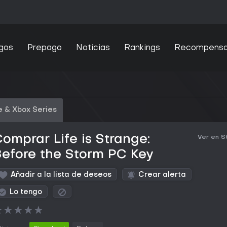
gos
Prepago
Noticias
Rankings
Recompens
 & Xbox Series
omprar Life is Strange:
Ver en 
efore the Storm PC Key
Añadir a la lista de deseos
Crear alerta
Lo tengo
★
★
★
★
★