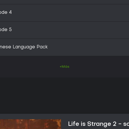
sode 4
sode 5
panese Language Pack
+Más
Life is Strange 2 - s