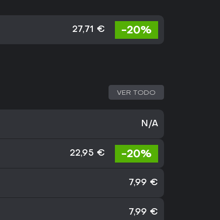
-20%
27,71 €
VER TODO
N/A
-20%
22,95 €
7,99 €
7,99 €