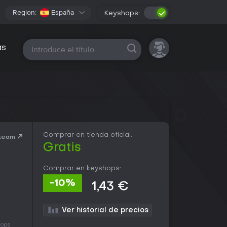
Region:
España
Keyshops:
Todas las plataformas
as
Comprar en tienda oficial:
Steam
Gratis
Comprar en keyshops:
-10%
1,43 €
Ver historial de precios
hops