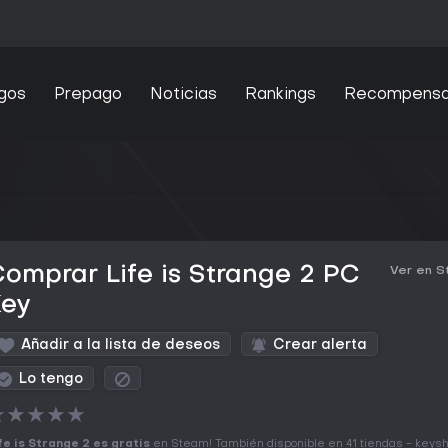
gos
Prepago
Noticias
Rankings
Recompens
omprar Life is Strange 2 PC
Ver en 
Key
Añadir a la lista de deseos
Crear alerta
Lo tengo
★
★
★
★
★
fe is Strange 2 es gratis
en Steam! También disponible en 41 tiendas - keys