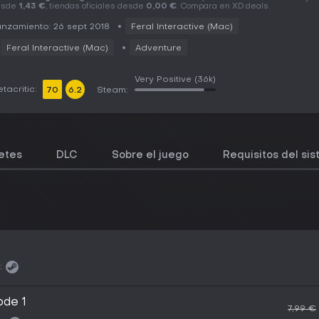
esde
1,43 €
, tiendas oficiales desde
0,00 €
. Compara en XD.deals.
nzamiento: 26 sept 2018
Feral Interactive (Mac)
Feral Interactive (Mac)
Adventure
Very Positive
(36k)
tacritic:
70
6.2
Steam:
etes
DLC
Sobre el juego
Requisitos del si
:
ode 1
7,99 €