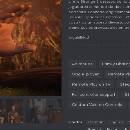
Life is Strange 2 destaca como 
jugadores al mando de decision
carretera. Lanzado originalmente
un solo jugador de Dontnod Ent
casa tras un suceso devastador
elementos sobrenaturales en un e
Jugabilidad
En Life is Strange 2, la experien
decisiones mientras guías a Sea
urbanas hasta zonas salvajes re
personajes y tomas opciones que
Adventure
Family Sharin
de los personajes. Un mecánica 
que gestionas de forma indirect
Single-player
Remote Pl
decidiendo cuándo usarlos o e
en distintas situaciones. El jue
Remote Play on TV
Stea
acciones como Sean le enseñan l
comportamiento y en la relación
Full controller support
St
gráficos lucen texturas detalla
composiciones originales con te
Custom Volume Controls
Sufjan Stevens, potenciando la 
Las mecánicas se centran en árb
Interfaz:
German
English
sistemas de combate ni elemento
la resolución de puzles con el 
French
Italian
Ja