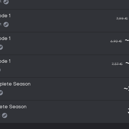
:
ode 1
7,99 €
:
ode 1
~
6,92 €
ode 1
7,57 €
mplete Season
~
lete Season
: