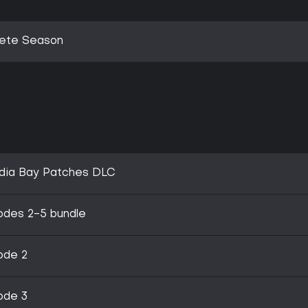
lete Season
cadia Bay Patches DLC
sodes 2-5 bundle
sode 2
sode 3