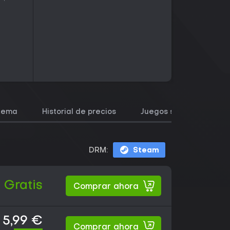
stema
Historial de precios
Juegos similares
DRM:
Steam
Gratis
Comprar ahora
5,99 €
Comprar ahora