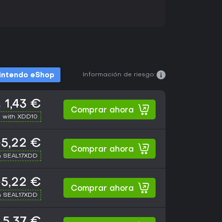
Información de riesgo:
intendo eShop
1,43 €
€
Comprar ahora
 with XDD10
5,22 €
Comprar ahora
h SEAL17XDD
5,22 €
Comprar ahora
h SEAL17XDD
5,37 €