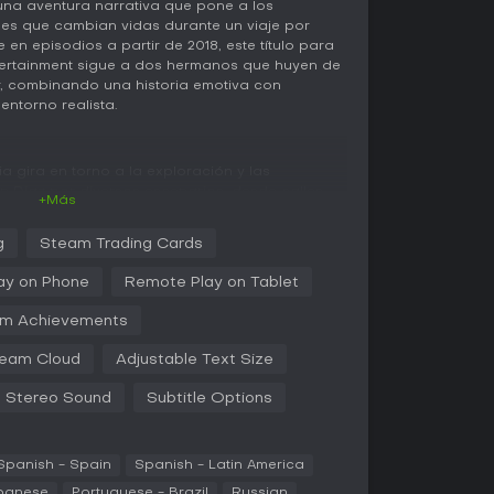
una aventura narrativa que pone a los
es que cambian vidas durante un viaje por
 en episodios a partir de 2018, este título para
ertainment sigue a dos hermanos que huyen de
, combinando una historia emotiva con
ntorno realista.
cia gira en torno a la exploración y las
n Diaz por diversos escenarios, desde calles
+Más
motas. Interactúas con objetos, hablas con
 marcan el rumbo de la historia y el desarrollo
g
Steam Trading Cards
clave son los poderes telequinéticos de Daniel,
a a través de las indicaciones de Sean,
ay on Phone
Remote Play on Tablet
sconderlos para superar obstáculos o ayudar
go pone énfasis en las consecuencias: tus
m Achievements
ecciones morales a Daniel, lo que influye en su
 entre hermanos a lo largo del tiempo. Los
eam Cloud
Adjustable Text Size
das pintadas a mano, y la banda sonora mezcla
mas licenciados de artistas como Phoenix y
Stereo Sound
Subtitle Options
atmósfera envolvente.
oles de diálogo y narrativas ramificadas, sin
Spanish - Spain
Spanish - Latin America
s competitivos. En su lugar, el gameplay resalta
entorno y los poderes de Daniel, como mover
panese
Portuguese - Brazil
Russian