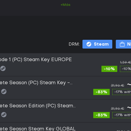
+Más
DRM:
Steam
N
isode 1 (PC) Steam Key EUROPE
1,59 
-10%
-10%
lete Season (PC) Steam Key -
~
31,96 €
-83%
-17% wit
lete Season Edition (PC) Steam
~
31,96 €
-83%
-17% wit
plete Season Steam Key GLOBAL