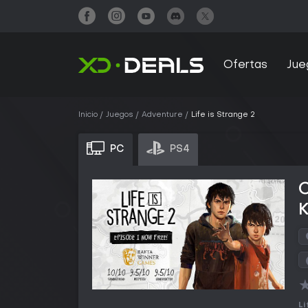
Ofertas
Jue
Inicio
Juegos
Adventure
Life is Strange 2
PC
PS4
C
Li