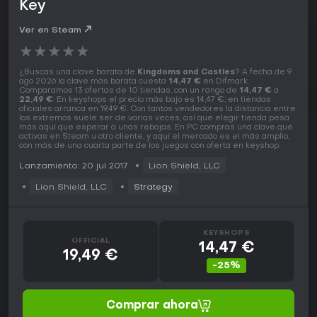
Key
Ver en Steam
★
★
★
★
★
¿Buscas una clave barata de
Kingdoms and Castles
? A fecha de 9
ago 2026 la clave más barata cuesta
14,47 €
en Difmark.
Comparamos 13 ofertas de 10 tiendas, con un rango de
14,47 €
a
22,49 €
. En keyshops el precio más bajo es 14,47 €, en tiendas
oficiales arranca en 19,49 €. Con tantos vendedores la distancia entre
los extremos suele ser de varias veces, así que elegir tienda pesa
más aquí que esperar a unas rebajas. En PC compras una clave que
activas en Steam u otro cliente, y aquí el mercado es el más amplio,
con más de una cuarta parte de los juegos con oferta en keyshop.
Lanzamiento: 20 jul 2017
Lion Shield, LLC
Lion Shield, LLC
Strategy
KEYSHOPS
OFFICIAL
14,47 €
19,49 €
-25%
Comprar ahora