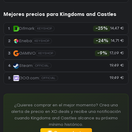
Mejores precios para Kingdoms and Castles
14,47 €
1
Difmark
-25%
KEYSHOP
14,71 €
2
Eneba
-24%
KEYSHOP
17,69 €
3
GAMIVO
-9%
KEYSHOP
19,49 €
4
Steam
OFFICIAL
19,49 €
5
GOG.com
OFFICIAL
¿Quieres comprar en el mejor momento? Crea una
alerta de precio en XD.deals y recibe una notificación
cuando Kingdoms and Castles alcance su próximo
mínimo histórico.