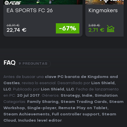
EA SPORTS FC 26
Kingmakers
68,91 €
2,88 €
-67%
22,74 €
2,71 €
FAQ
9 PREGUNTAS
Antes de buscar una
clave PC barata de Kingdoms and
Castles
, revisa lo esencial. Desarrollado por
Lion Shield,
LLC
. Publicado por
Lion Shield, LLC
. Fecha de lanzamiento
en PC:
20 jul 2017
. Géneros:
Strategy
,
Indie
,
Simulation
.
Categorías:
Family Sharing
,
Steam Trading Cards
,
Steam
Workshop
,
Single-player
,
Remote Play on Tablet
,
Steam Achievements
,
Full controller support
,
Steam
Cloud
,
Includes level editor
.