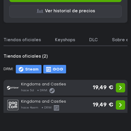
Ver historial de precios
Tiendas oficiales
Keyshops
DLC
Sobre el
Tiendas oficiales (2)
DRM:
Steam
GOG
Kingdoms and Castles
19,49 €
hace 5d
DRM:
Kingdoms and Castles
19,49 €
hace 4sem
DRM: