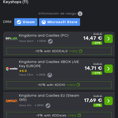
Keyshops (11)
Información de riesgo:
DRM:
Steam
Microsoft Store
19,49 €
Kingdoms and Castles (PC)
14,47 €
hace 1sem
DRM:
-25%
copy
-15% with XDDEALS
Kingdoms and Castles XBOX LIVE
19,49 €
Key EUROPE
14,71 €
★
5.0
-24%
hace 53m
DRM:
copy
-10% with XDD10
Kingdoms and Castles EU (Steam
19,49 €
Gift)
17,69 €
-9%
hace 2m
DRM:
copy
-9% with XDDeals