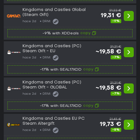
Kingdoms and Castles Global
21,22 €
(Steam Gift)
19,31 €
-9%
hace 2d
DRM:
copy
-9% with XDDeals
Kingdoms and Castles (PC)
21,21 €
Steam Gift - EU
~19,58 €
-7%
hace 2d
DRM:
copy
-17% with SEAL17XDD
Kingdoms and Castles (PC)
21,21 €
Steam Gift - GLOBAL
~19,58 €
-7%
hace 2d
DRM:
copy
-17% with SEAL17XDD
Kingdoms and Castles EU PC
21,45 €
Steam Altergift
19,73 €
-8%
hace 2d
DRM: