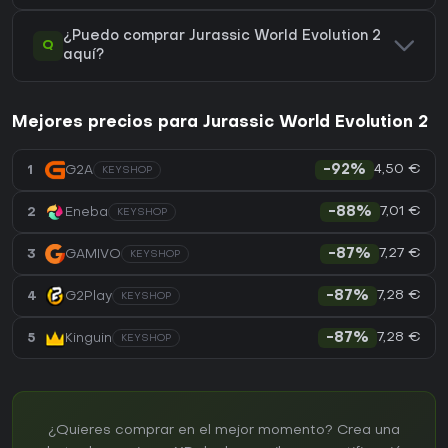
¿Puedo comprar Jurassic World Evolution 2
Q
aquí?
Mejores precios para Jurassic World Evolution 2
4,50 €
1
G2A
-92%
KEYSHOP
7,01 €
2
Eneba
-88%
KEYSHOP
7,27 €
3
GAMIVO
-87%
KEYSHOP
7,28 €
4
G2Play
-87%
KEYSHOP
7,28 €
5
Kinguin
-87%
KEYSHOP
¿Quieres comprar en el mejor momento? Crea una