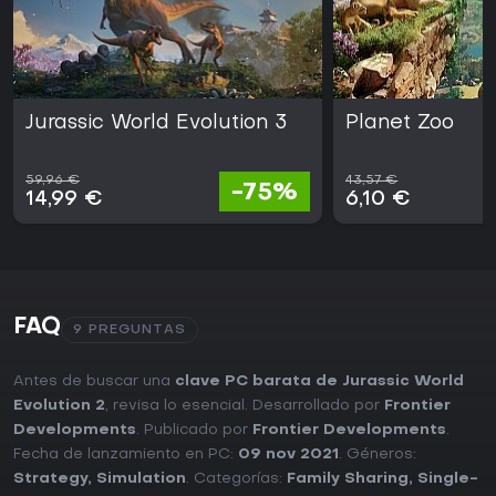
Jurassic World Evolution 3
Planet Zoo
59,96 €
43,57 €
-75%
14,99 €
6,10 €
FAQ
9 PREGUNTAS
Antes de buscar una
clave PC barata de Jurassic World
Evolution 2
, revisa lo esencial. Desarrollado por
Frontier
Developments
. Publicado por
Frontier Developments
.
Fecha de lanzamiento en PC:
09 nov 2021
. Géneros:
Strategy
,
Simulation
. Categorías:
Family Sharing
,
Single-