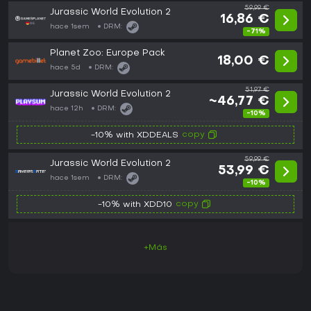
59,99 €
Jurassic World Evolution 2
16,86 €
hace 1sem
DRM:
-71%
Planet Zoo: Europe Pack
18,00 €
hace 5d
DRM:
51,97 €
Jurassic World Evolution 2
~46,77 €
hace 12h
DRM:
-10%
copy
-10% with XDDEALS
59,99 €
Jurassic World Evolution 2
53,99 €
hace 1sem
DRM:
-10%
copy
-10% with XDD10
+Más