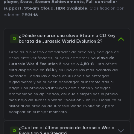
player
,
Stats
,
Steam Achievements
,
Full controller
support
,
Steam Cloud
,
HDR available
. Clasificación por
edades:
PEGI 16
.
¿Dónde comprar una clave Steam o CD Key
Q
barata de Jurassic World Evolution 2?
Gracias a nuestro comparador de precios y códigos de
descuento verificados, puedes comprar una
clave de
Jurassic World Evolution 2
por solo
4,50 €
. Esta oferta
está disponible en
G2A
y es una de las más baratas del
mercado. Todas las claves en XD.deals se entregan
digitalmente y se pueden descargar al instante tras el
pago. Los precios ya incluyen comisiones y códigos
promocionales aplicados, así que siempre ves el precio
más bajo de Jurassic World Evolution 2 en
PC
. Consulta el
historial de precios de Jurassic World Evolution 2
para
comprar en el mejor momento.
¿Cuál es el último precio de Jurassic World
Q
Evolution 2 en Steam?