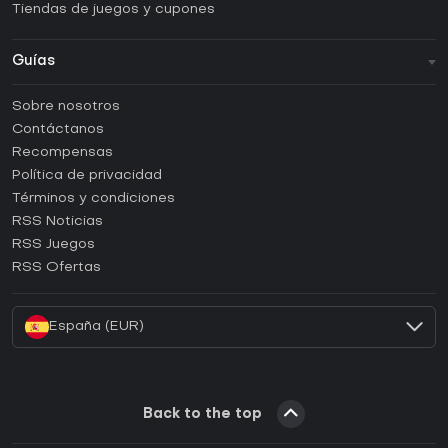
Tiendas de juegos y cupones
Guías
FAQ
Sobre nosotros
Guías y tutoriales
Contáctanos
¿Cómo activar una CD Key de Steam?
Recompensas
¿Cómo activar una CD Key de Epic Games?
Política de privacidad
Términos y condiciones
¿Cómo activar una CD Key de GOG?
RSS Noticias
¿Cómo activar una CD Key de Ubisoft Connect?
RSS Juegos
¿Cómo activar una CD Key de EA App?
RSS Ofertas
¿Cómo activar una CD Key de Battle.net?
España (EUR)
Back to the top