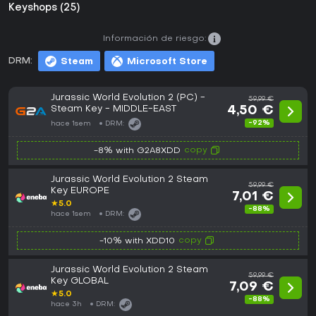
Keyshops (25)
Información de riesgo:
DRM:
Steam
Microsoft Store
Jurassic World Evolution 2 (PC) -
59,99 €
Steam Key - MIDDLE-EAST
4,50 €
-92%
hace 1sem
DRM:
copy
-8% with G2A8XDD
Jurassic World Evolution 2 Steam
59,99 €
Key EUROPE
7,01 €
★
5.0
-88%
hace 1sem
DRM:
copy
-10% with XDD10
Jurassic World Evolution 2 Steam
59,99 €
Key GLOBAL
7,09 €
★
5.0
-88%
hace 3h
DRM: