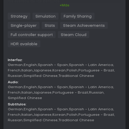
los eventos de las películas.
+Más
Jugabilidad
Strategy
Simulation
Family Sharing
En este simulador de estrategia, las mecánicas principales
giran en torno a la construcción de recintos, la
Single-player
Stats
Steam Achievements
investigación de especies de dinosaurios y el
mantenimiento de las operaciones del parque. Contratas
Full controller support
Steam Cloud
científicos para sintetizar dinosaurios, personalizas su
HDR available
genética con rasgos como agresividad o resistencia, y
vigilas sus necesidades para evitar fugas o peleas. La
gestión abarca la edificación de instalaciones como
hoteles para invitados, centros de investigación y puestos
Interfaz:
German
English
Spanish - Spain
Spanish - Latin America
de guardabosques, todo mientras afrontas eventos
climáticos y riesgos de sabotaje. Las interacciones entre
French
Italian
Japanese
Korean
Polish
Portuguese - Brazil
dinosaurios resultan dinámicas, con especies que marcan
Russian
Simplified Chinese
Traditional Chinese
territorios, forman manadas o se enzarzan en disputas de
Audio:
dominio, lo que exige una planificación meticulosa para
German
English
Spanish - Spain
Spanish - Latin America
mantener el control.
French
Italian
Japanese
Portuguese - Brazil
Russian
Simplified Chinese
La bioingeniería cobra protagonismo al permitirte modificar
Subtítulos:
la apariencia de los dinosaurios con nuevos patrones de
German
English
Spanish - Spain
Spanish - Latin America
color y desbloquear habilidades mediante alteraciones
French
Italian
Japanese
Korean
Polish
Portuguese - Brazil
genómicas. El juego ofrece herramientas más profundas
Russian
Simplified Chinese
Traditional Chinese
que su predecesor, con mayor personalización de edificios
y asignaciones de personal. Factores ambientales como