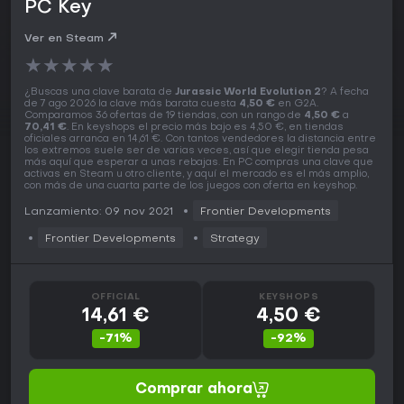
PC Key
Ver en Steam
★
★
★
★
★
¿Buscas una clave barata de
Jurassic World Evolution 2
? A fecha
de 7 ago 2026 la clave más barata cuesta
4,50 €
en G2A.
Comparamos 36 ofertas de 19 tiendas, con un rango de
4,50 €
a
70,41 €
. En keyshops el precio más bajo es 4,50 €, en tiendas
oficiales arranca en 14,61 €. Con tantos vendedores la distancia entre
los extremos suele ser de varias veces, así que elegir tienda pesa
más aquí que esperar a unas rebajas. En PC compras una clave que
activas en Steam u otro cliente, y aquí el mercado es el más amplio,
con más de una cuarta parte de los juegos con oferta en keyshop.
Lanzamiento: 09 nov 2021
Frontier Developments
Frontier Developments
Strategy
OFFICIAL
KEYSHOPS
14,61 €
4,50 €
-71%
-92%
Comprar ahora