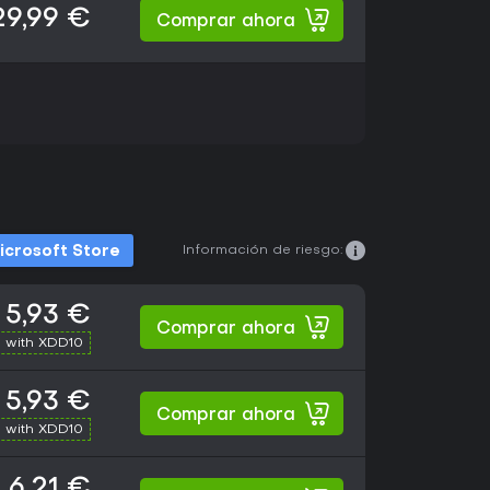
29,99 €
Comprar ahora
Información de riesgo:
icrosoft Store
5,93 €
Comprar ahora
 with XDD10
5,93 €
Comprar ahora
 with XDD10
6,21 €