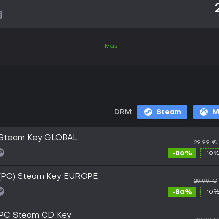
+Más
DRM:
Steam
M
m Steam Key GLOBAL
29,99 €
-80%
-10%
m (PC) Steam Key EUROPE
29,99 €
-80%
-10%
m PC Steam CD Key