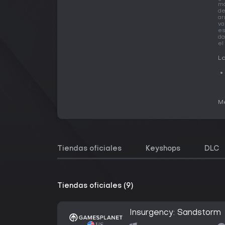
má
d
ar
va
es
da
el
La
Me
Tiendas oficiales
Keyshops
DLC
Tiendas oficiales (9)
Insurgency: Sandstorm