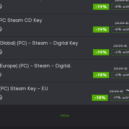
29,99 €
-79%
-8% wi
m PC Steam CD Key
29,99 €
-79%
-8% wi
lobal) (PC) - Steam - Digital Key
29,99 €
-79%
-6% wi
Europe) (PC) - Steam - Digital
29,99 €
-78%
-6% wi
 (PC) Steam Key - EU
29,99 €
-78%
-17% wit
+Más