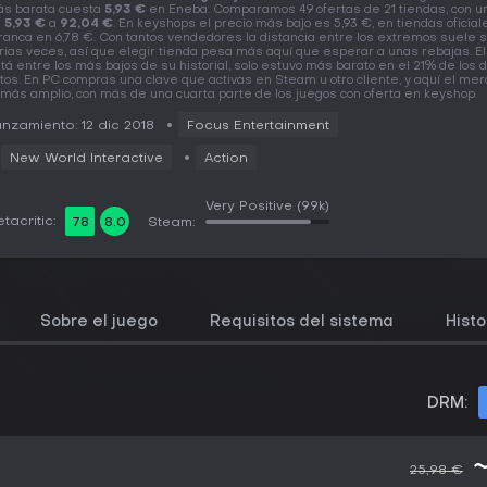
s barata cuesta
5,93 €
en Eneba. Comparamos 49 ofertas de 21 tiendas, con u
e
5,93 €
a
92,04 €
. En keyshops el precio más bajo es 5,93 €, en tiendas oficial
ranca en 6,78 €. Con tantos vendedores la distancia entre los extremos suele 
rias veces, así que elegir tienda pesa más aquí que esperar a unas rebajas. El
tá entre los más bajos de su historial, solo estuvo más barato en el 21% de los 
tos. En PC compras una clave que activas en Steam u otro cliente, y aquí el me
 más amplio, con más de una cuarta parte de los juegos con oferta en keyshop.
nzamiento: 12 dic 2018
Focus Entertainment
New World Interactive
Action
Very Positive
(99k)
tacritic:
78
8.0
Steam:
Sobre el juego
Requisitos del sistema
Histo
DRM:
25,98 €