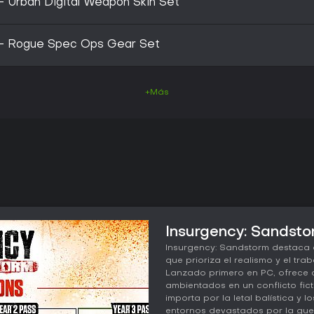
- Urban Digital Weapon Skin Set
 - Rogue Spec Ops Gear Set
+Más
Insurgency: Sandsto
Insurgency: Sandstorm destaca 
que prioriza el realismo y el tra
Lanzado primero en PC, ofrece 
ambientados en un conflicto fic
importa por la letal balística y 
entornos devastados por la gue