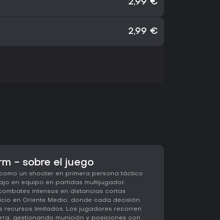
2,99 €
2,99 €
rm - sobre el juego
como un shooter en primera persona táctico
bajo en equipo en partidas multijugador.
combates intensos en distancias cortas
ticio en Oriente Medio, donde cada decisión
los recursos limitados. Los jugadores recorren
rra, gestionando munición y posiciones con