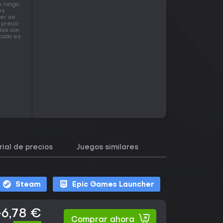
n rango
es
ser de
 precio
días con
rcado es
rial de precios
Juegos similares
Steam
Epic Games Launcher
~6,78 €
Comprar ahora