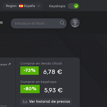
Region:
España
Keyshops:
Todas las plataformas
as
Comprar en tienda oficial:
Steam
-73%
6,78 €
Comprar en keyshops:
-80%
5,93 €
Ver historial de precios
 clave