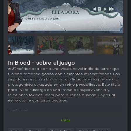
In Blood - sobre el juego
In Blood
destaca como una visual novel indie de terror que
fusiona romance gótico con elementos lovecraftianos. Los
jugadores recorren historias ramificadas en la piel de una
protagonista atrapada en un reino pesadillesco. Este título
para PC te sumerge en una trama de supervivencia y
relaciones tóxicas, ideal para quienes buscan juegos al
estilo otome con giros oscuros.
Jugabilidad
El núcleo de
In Blood
es su narrativa ramificada, moldeada
+Más
por las decisiones del jugador que definen la historia y el
destino de la protagonista. Controlas a Eleadora, que