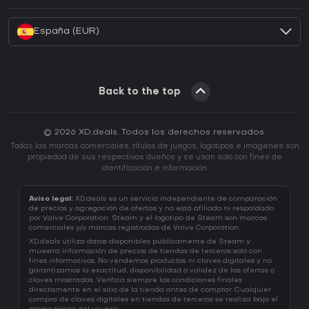
¿Cómo activar una CD Key de Battle.net?
España (EUR)
Back to the top
© 2026 XD.deals. Todos los derechos reservados.
Todas las marcas comerciales, títulos de juegos, logotipos e imágenes son
propiedad de sus respectivos dueños y se usan solo con fines de
identificación e información.
Aviso legal:
XD.deals es un servicio independiente de comparación
de precios y agregación de ofertas y no está afiliado ni respaldado
por Valve Corporation. Steam y el logotipo de Steam son marcas
comerciales y/o marcas registradas de Valve Corporation.
XD.deals utiliza datos disponibles públicamente de Steam y
muestra información de precios de tiendas de terceros solo con
fines informativos. No vendemos productos ni claves digitales y no
garantizamos la exactitud, disponibilidad o validez de las ofertas o
claves mostradas. Verifica siempre las condiciones finales
directamente en el sitio de la tienda antes de comprar. Cualquier
compra de claves digitales en tiendas de terceros se realiza bajo el