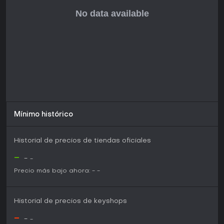
intrigantes que han enganchado a los jugadores. La
comunidad elogia la tensión atmosférica y el valor de
rejugabilidad de sus caminos ramificados, perfecto si
disfrutas del romance oscuro y narrativas guiadas por
decisiones.
Aun así, el juego está en desarrollo con un historial de
retrasos, por lo que conviene a quienes tengan paciencia
para el lanzamiento final. Si la mezcla de horror
lovecraftiano y simulación de relaciones te llama, la demo
te ayudará a ver si encaja con tus gustos.
Mínimo histórico
Historial de precios de tiendas oficiales
-
-
-
Precio más bajo ahora:
-
-
Historial de precios de keyshops
-
-
-