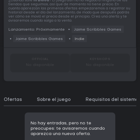
¿Cuándo sale
In Blood
? El juego aún no ha llegado a ninguna de las
tiendas que seguimos, así que de momento no tiene precio. En
cuanto aparezcan las primeras ofertas empezaremos a registrar su
historial desde el día del lanzamiento, de modo que después podrás
ver cómo se movió el precio desde el principio. Crea una alerta y te
avisaremos cuando salga a la venta.
Lanzamiento: Próximamente
Jaime Scribbles Games
Jaime Scribbles Games
Indie
OFFICIAL
KEYSHOPS
No disponible
No disponible
Ofertas
Sobre el juego
Requisitos del sistema
No hay entradas, pero no te
preocupes: te avisaremos cuando
aparezca una nueva oferta.