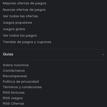
Mejores ofertas de juegos
Nuevas ofertas de juegos
Ver todas las ofertas
Juegos populares
Juegos gratis
Ver todos los juegos
Tiendas de juegos y cupones
Guías
FAQ
Sobre nosotros
Guías y tutoriales
Contáctanos
¿Cómo activar una CD Key de Steam?
Recompensas
¿Cómo activar una CD Key de Epic Games?
Política de privacidad
Términos y condiciones
¿Cómo activar una CD Key de GOG?
RSS Noticias
¿Cómo activar una CD Key de Ubisoft Connect?
RSS Juegos
¿Cómo activar una CD Key de EA App?
RSS Ofertas