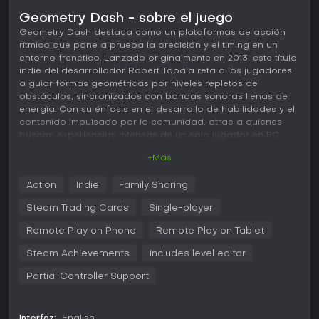
Geometry Dash - sobre el juego
Geometry Dash destaca como un plataformas de acción
rítmico que pone a prueba la precisión y el timing en un
entorno frenético. Lanzado originalmente en 2013, este título
indie del desarrollador Robert Topala reta a los jugadores
a guiar formas geométricas por niveles repletos de
obstáculos, sincronizados con bandas sonoras llenas de
energía. Con su énfasis en el desarrollo de habilidades y el
contenido impulsado por la comunidad, atrae a quienes
buscan experiencias intensas de un solo jugador en PC.
+Más
Jugabilidad
En Geometry Dash, el núcleo del juego gira en torno a
Action
Indie
Family Sharing
controlar una forma que avanza automáticamente, lo que
obliga a cronometrar saltos, vuelos y giros para esquivar
Steam Trading Cards
Single-player
púas y otros peligros. Cada nivel se sincroniza con una
banda sonora única, donde los beats marcan el ritmo de
Remote Play on Phone
Remote Play on Tablet
los obstáculos y exigen reflejos rápidos y memorización. La
Steam Achievements
Includes level editor
personalización es clave: desbloquear nuevos iconos y
colores permite adaptar el personaje a tu estilo. Elementos
Partial Controller Support
como cohetes voladores y cambios de gravedad aportan
variedad, mientras que el modo práctica ayuda a pulir
habilidades sin comprometerte al 100%. Los logros premian
Interfaz:
English