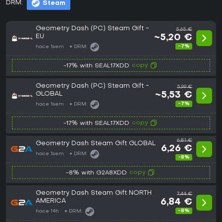
DRM:
Steam
Geometry Dash (PC) Steam Gift -
5,65 €
EU
~5,20 €
-7%
hace 1sem
DRM:
copy
-17% with SEAL17XDD
Geometry Dash (PC) Steam Gift -
5,99 €
GLOBAL
~5,53 €
-7%
hace 1sem
DRM:
copy
-17% with SEAL17XDD
6,81 €
Geometry Dash Steam Gift GLOBAL
6,26 €
hace 1sem
DRM:
-8%
copy
-8% with G2A8XDD
Geometry Dash Steam Gift NORTH
7,44 €
AMERICA
6,84 €
-8%
hace 14h
DRM: