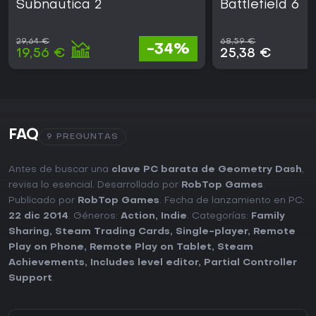
Subnautica 2
Battlefield 6
29,64 €
68,59 €
-34%
19,56 €
25,38 €
FAQ
9 PREGUNTAS
Antes de buscar una
clave PC barata de Geometry Dash
,
revisa lo esencial. Desarrollado por
RobTop Games
.
Publicado por
RobTop Games
. Fecha de lanzamiento en PC:
22 dic 2014
. Géneros:
Action
,
Indie
. Categorías:
Family
Sharing
,
Steam Trading Cards
,
Single-player
,
Remote
Play on Phone
,
Remote Play on Tablet
,
Steam
Achievements
,
Includes level editor
,
Partial Controller
Support
.