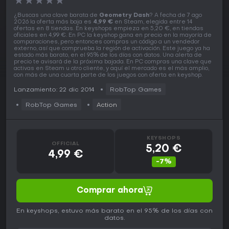
★
★
★
★
★
¿Buscas una clave barata de
Geometry Dash
? A fecha de 7 ago
2026 la oferta más baja es
4,99 €
en Steam, elegida entre 14
ofertas en 8 tiendas. En keyshops empieza en 5,20 €, en tiendas
oficiales en 4,99 €. En PC la keyshop gana en precio en la mayoría de
comparaciones, pero entonces compras un código a un vendedor
externo, así que comprueba la región de activación. Este juego ya ha
estado más barato, en el 95% de los días con datos. Una alerta de
precio te avisará de la próxima bajada. En PC compras una clave que
activas en Steam u otro cliente, y aquí el mercado es el más amplio,
con más de una cuarta parte de los juegos con oferta en keyshop.
Lanzamiento: 22 dic 2014
RobTop Games
RobTop Games
Action
KEYSHOPS
OFFICIAL
5,20 €
4,99 €
-7%
Comprar ahora
En keyshops, estuvo más barato en el 95% de los días con
datos.