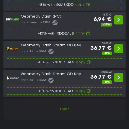
copy
-8% with G2A8XDD
8,17 €
Geometry Dash (PC)
6,94 €
hace 1sem
DRM:
-15%
copy
-15% with XDDEALS
39,97 €
Geometry Dash Steam CD Key
36,77 €
hace 4d
DRM:
-8%
copy
-8% with XD8DEALS
39,97 €
Geometry Dash Steam CD Key
36,77 €
hace 4d
DRM:
-8%
copy
-8% with XD8DEALS
+Más