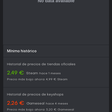
Mantiene una base fiel, visible en debates de Reddit donde
jugadores clasifican modos y comparten anécdotas. Ideal
para quienes disfrutan retos de precisión y crear o superar
niveles hechos por fans.
Si buscas juegos que premien la práctica y ofrezcan
rejugabilidad infinita vía comunidad, Geometry Dash ofrece
un gran valor con su compra única y sin costes extras. Para
jugadores casuales, la dificultad alta puede desanimar,
pero el modo práctica facilita la entrada. En resumen, su
popularidad perdurable en 2026 lo convierte en una
Mínimo histórico
apuesta segura para fans de platformers rítmicos intensos.
Historial de precios de tiendas oficiales
2,49 €
Steam
hace 1 meses
Precio más bajo ahora:
4,99 €
Steam
Historial de precios de keyshops
2,26 €
Gameseal
hace 4 meses
Precio más bajo ahora:
5,20 €
Gameseal