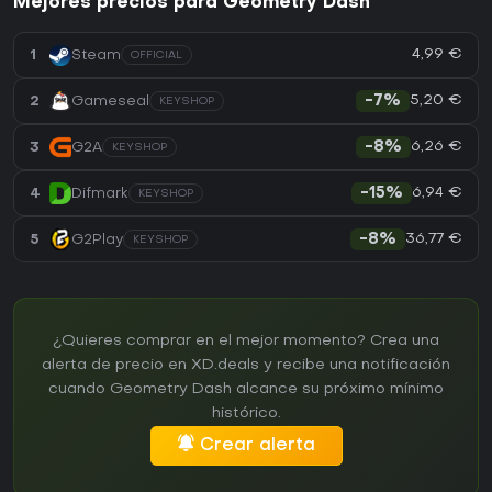
Mejores precios para Geometry Dash
4,99 €
1
Steam
OFFICIAL
5,20 €
2
Gameseal
-7%
KEYSHOP
6,26 €
3
G2A
-8%
KEYSHOP
6,94 €
4
Difmark
-15%
KEYSHOP
36,77 €
5
G2Play
-8%
KEYSHOP
¿Quieres comprar en el mejor momento? Crea una
alerta de precio en XD.deals y recibe una notificación
cuando Geometry Dash alcance su próximo mínimo
histórico.
Crear alerta