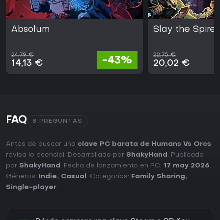
Absolum
Slay the Spire 
24,79 €
22,75 €
-43%
14,13 €
20,02 €
FAQ
8 PREGUNTAS
Antes de buscar una
clave PC barata de Humans Vs Orcs
,
revisa lo esencial. Desarrollado por
ShakyHand
. Publicado
por
ShakyHand
. Fecha de lanzamiento en PC:
17 may 2026
.
Géneros:
Indie
,
Casual
. Categorías:
Family Sharing
,
Single-player
.