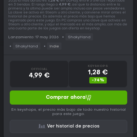
2026 lo más barato es
1,28 €
en G2Play, entre 3 ofertas repartidas
en 3 tiendas. El rango llega a
4,99 €
, así que la distancia entre la
primera y la última puede ser amplia incluso con pocos vendedores.
La clave se activa en Steam u otro cliente, y conviene mirar antes el
historial de precios. Es además el precio más bajo que hemos
registrado para este juego. En PC compras una clave que activas en
Steam u otro cliente, y aquí el mercado es el más amplio, con más de
una cuarta parte de los juegos con oferta en keyshop.
Lanzamiento: 17 may 2026
ShakyHand
ShakyHand
Indie
KEYSHOPS
OFFICIAL
1,28 €
4,99 €
-74%
Comprar ahora
En keyshops, el precio más bajo de todo nuestro historial
para este juego.
Ver historial de precios