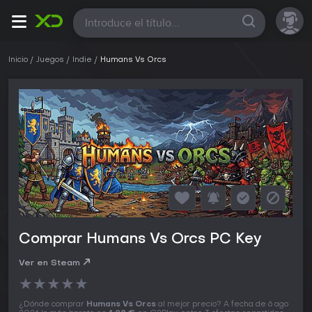
Todas
Inicio
Juegos
Indie
Humans Vs Orcs
Comprar Humans Vs Orcs PC Key
Ver en Steam
★
★
★
★
★
¿Dónde comprar
Humans Vs Orcs
al mejor precio? A fecha de 6 ago