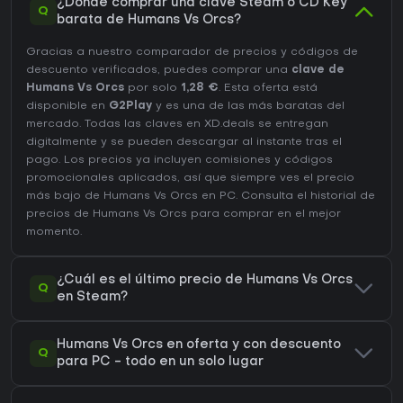
¿Dónde comprar una clave Steam o CD Key
Q
barata de Humans Vs Orcs?
Gracias a nuestro comparador de precios y códigos de
descuento verificados, puedes comprar una
clave de
Humans Vs Orcs
por solo
1,28 €
. Esta oferta está
disponible en
G2Play
y es una de las más baratas del
mercado. Todas las claves en XD.deals se entregan
digitalmente y se pueden descargar al instante tras el
pago. Los precios ya incluyen comisiones y códigos
promocionales aplicados, así que siempre ves el precio
más bajo de Humans Vs Orcs en
PC
. Consulta el
historial de
precios de Humans Vs Orcs
para comprar en el mejor
momento.
¿Cuál es el último precio de Humans Vs Orcs
Q
en Steam?
Humans Vs Orcs en oferta y con descuento
Q
para PC - todo en un solo lugar