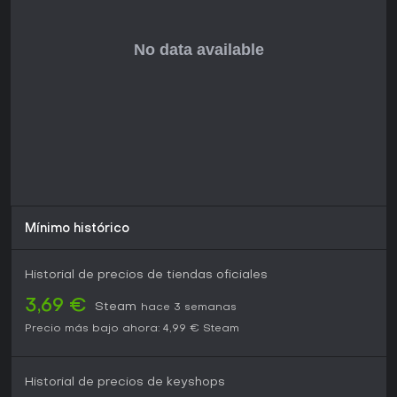
factions
- Survive escalating waves featuring epic bosses and
counter-chain wall fights
- Face devastating dragon attacks that can wipe out your
kingdom
- Prestige system with Skulls and Legacy upgrades
- Hand-crafted pixel art battlefields that evolve as you
progress
- Combo system and active battlefield abilities
Mínimo histórico
- Retro pixel art style with original soundtrack
Historial de precios de tiendas oficiales
3,69 €
Steam
hace 3 semanas
Precio más bajo ahora:
4,99 €
Steam
Historial de precios de keyshops