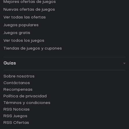
Mejores ofertas de juegos
Nuevas ofertas de juegos
Ver todas las ofertas
Juegos populares
Juegos gratis
Ver todos los juegos
Tiendas de juegos y cupones
Guías
FAQ
Sobre nosotros
Guías y tutoriales
Contáctanos
¿Cómo activar una CD Key de Steam?
Recompensas
¿Cómo activar una CD Key de Epic Games?
Política de privacidad
Términos y condiciones
¿Cómo activar una CD Key de GOG?
RSS Noticias
¿Cómo activar una CD Key de Ubisoft Connect?
RSS Juegos
¿Cómo activar una CD Key de EA App?
RSS Ofertas
¿Cómo activar una CD Key de Battle.net?