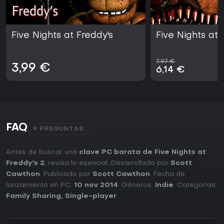
Five Nights at Freddy's
Five Nights at 
7,97 €
3,99 €
6,14 €
FAQ
9 PREGUNTAS
Antes de buscar una
clave PC barata de Five Nights at
Freddy's 2
, revisa lo esencial. Desarrollado por
Scott
Cawthon
. Publicado por
Scott Cawthon
. Fecha de
lanzamiento en PC:
10 nov 2014
. Géneros:
Indie
. Categorías:
Family Sharing
,
Single-player
.