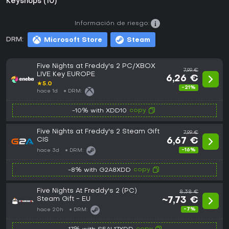
Keyshops (10)
Información de riesgo:
DRM:
Microsoft Store
Steam
Five Nights at Freddy's 2 PC/XBOX
7,99 €
LIVE Key EUROPE
6,26 €
★
5.0
-21%
hace 1d
DRM:
copy
-10% with XDD10
Five Nights at Freddy's 2 Steam Gift
7,99 €
CIS
6,67 €
-16%
hace 3d
DRM:
copy
-8% with G2A8XDD
Five Nights At Freddy's 2 (PC)
8,38 €
Steam Gift - EU
~7,73 €
-7%
hace 20h
DRM: