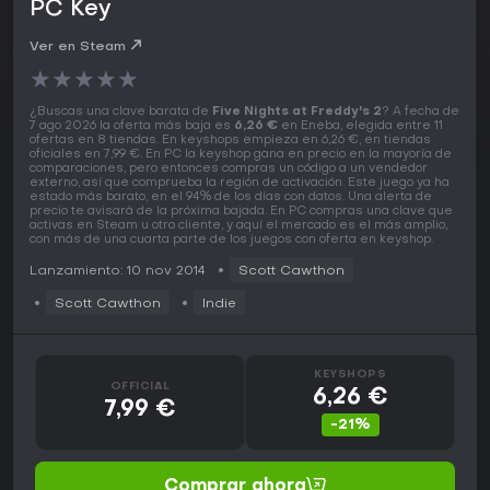
PC Key
Ver en Steam
★
★
★
★
★
¿Buscas una clave barata de
Five Nights at Freddy's 2
? A fecha de
7 ago 2026 la oferta más baja es
6,26 €
en Eneba, elegida entre 11
ofertas en 8 tiendas. En keyshops empieza en 6,26 €, en tiendas
oficiales en 7,99 €. En PC la keyshop gana en precio en la mayoría de
comparaciones, pero entonces compras un código a un vendedor
externo, así que comprueba la región de activación. Este juego ya ha
estado más barato, en el 94% de los días con datos. Una alerta de
precio te avisará de la próxima bajada. En PC compras una clave que
activas en Steam u otro cliente, y aquí el mercado es el más amplio,
con más de una cuarta parte de los juegos con oferta en keyshop.
Lanzamiento: 10 nov 2014
Scott Cawthon
Scott Cawthon
Indie
KEYSHOPS
OFFICIAL
6,26 €
7,99 €
-21%
Comprar ahora