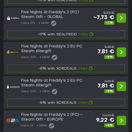
copy
-17% with SEAL17XDD
Five Nights At Freddy's 2 (PC)
8,38 €
Steam Gift - GLOBAL
~7,73 €
-7%
hace 21h
DRM:
copy
-17% with SEAL17XDD
Five Nights at Freddy's 2 EU PC
8,49 €
Steam Altergift
7,81 €
-8%
hace 23h
DRM:
copy
-8% with XD8DEALS
Five Nights at Freddy's 2 EU PC
8,49 €
Steam Altergift
7,81 €
-8%
hace 23h
DRM:
copy
-8% with XD8DEALS
Five Nights at Freddy's 2 (PC) -
10,03 €
Steam Gift - EUROPE
9,22 €
-8%
hace 1d
DRM: