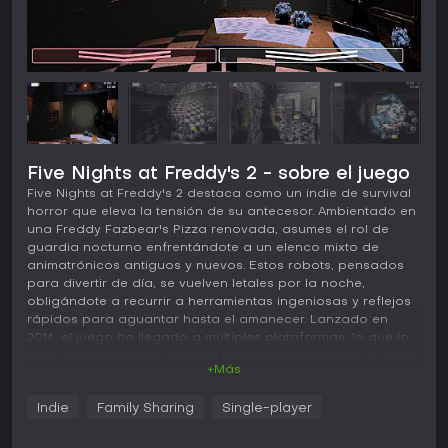
Five Nights at Freddy's 2 - sobre el juego
Five Nights at Freddy's 2 destaca como un indie de survival
horror que eleva la tensión de su antecesor. Ambientado en
una Freddy Fazbear's Pizza renovada, asumes el rol de
guardia nocturno enfrentándote a un elenco mixto de
animatrónicos antiguos y nuevos. Estos robots, pensados
para divertir de día, se vuelven letales por la noche,
obligándote a recurrir a herramientas ingeniosas y reflejos
rápidos para aguantar hasta el amanecer. Lanzado en
2014, el juego ha llegado a múltiples plataformas, lo que lo
hace accesible para quienes buscan experiencias de terror
+Más
point-and-click.
Jugabilidad
Indie
Family Sharing
Single-player
El núcleo de Five Nights at Freddy's 2 gira en torno a