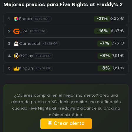
Mejores precios para Five Nights at Freddy's 2
6,26 €
1
Eneba
-21%
KEYSHOP
6,67 €
2
G2A
-16%
KEYSHOP
7,73 €
3
Gameseal
-7%
KEYSHOP
7,81 €
4
G2Play
-8%
KEYSHOP
7,81 €
5
Kinguin
-8%
KEYSHOP
¿Quieres comprar en el mejor momento? Crea una
alerta de precio en XD.deals y recibe una notificación
cuando Five Nights at Freddy's 2 alcance su próximo
mínimo histórico.
Crear alerta