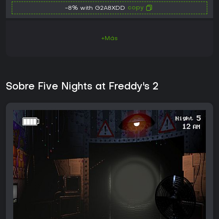
copy
-8% with G2A8XDD
+Más
Sobre Five Nights at Freddy's 2