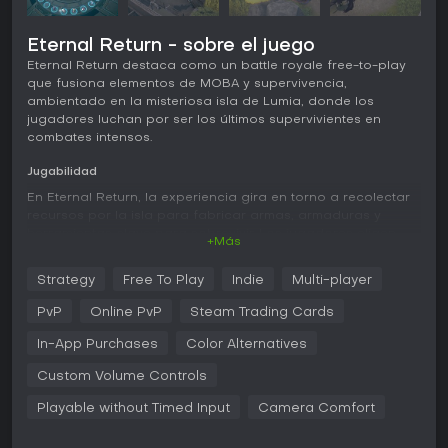
Eternal Return - sobre el juego
Eternal Return destaca como un battle royale free-to-play
que fusiona elementos de MOBA y supervivencia,
ambientado en la misteriosa isla de Lumia, donde los
jugadores luchan por ser los últimos supervivientes en
combates intensos.
Jugabilidad
En Eternal Return, la experiencia gira en torno a recolectar
recursos por la isla para fabricar armas, armaduras y
herramientas clave para sobrevivir. Los jugadores eligen
+Más
entre un elenco de personajes únicos, cada uno con
habilidades que marcan las estrategias de combate. Las
Strategy
Free To Play
Indie
Multi-player
partidas avanzan por fases: primero exploración y
acumulación de equipo, luego enfrentamientos por
PvP
Online PvP
Steam Trading Cards
objetivos cruciales como el Tree of Life, que otorga valiosos
ítems de transición. El combate une acción en tiempo real
In-App Purchases
Color Alternatives
con decisiones tácticas como el posicionamiento y el uso
Custom Volume Controls
de habilidades, todo en perspectiva 2.5D que premia
reflejos rápidos y planificación.
Playable without Timed Input
Camera Comfort
Entre sus mecánicas destaca el ciclo día-noche que altera