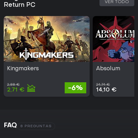
VER TODO
Return PC
Kingmakers
Absolum
2,88 €
24,74 €
-6%
2,71 €
14,10 €
FAQ
8 PREGUNTAS