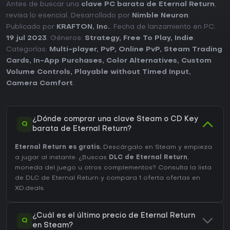
Antes de buscar una
clave PC barata de Eternal Return
,
revisa lo esencial. Desarrollado por
Nimble Neuron
.
Publicado por
KRAFTON, Inc.
. Fecha de lanzamiento en PC:
19 jul 2023
. Géneros:
Strategy
,
Free To Play
,
Indie
.
Categorías:
Multi-player
,
PvP
,
Online PvP
,
Steam Trading
Cards
,
In-App Purchases
,
Color Alternatives
,
Custom
Volume Controls
,
Playable without Timed Input
,
Camera Comfort
.
¿Dónde comprar una clave Steam o CD Key
Q
barata de Eternal Return?
Eternal Return es gratis.
Descárgalo en Steam y empieza
a jugar al instante. ¿Buscas
DLC de Eternal Return
,
moneda del juego u otros complementos?
Consulta la lista
de DLC de Eternal Return
y compara 1 oferta ofertas en
XD.deals.
¿Cuál es el último precio de Eternal Return
Q
en Steam?