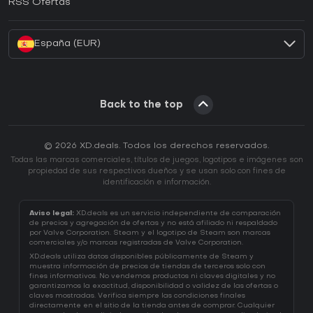
RSS Ofertas
¿Cómo activar una CD Key de Battle.net?
España (EUR)
Back to the top
© 2026 XD.deals. Todos los derechos reservados.
Todas las marcas comerciales, títulos de juegos, logotipos e imágenes son
propiedad de sus respectivos dueños y se usan solo con fines de
identificación e información.
Aviso legal:
XD.deals es un servicio independiente de comparación
de precios y agregación de ofertas y no está afiliado ni respaldado
por Valve Corporation. Steam y el logotipo de Steam son marcas
comerciales y/o marcas registradas de Valve Corporation.
XD.deals utiliza datos disponibles públicamente de Steam y
muestra información de precios de tiendas de terceros solo con
fines informativos. No vendemos productos ni claves digitales y no
garantizamos la exactitud, disponibilidad o validez de las ofertas o
claves mostradas. Verifica siempre las condiciones finales
directamente en el sitio de la tienda antes de comprar. Cualquier