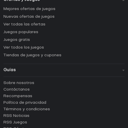
Mejores ofertas de juegos
Nuevas ofertas de juegos
Ver todas las ofertas
Juegos populares
Juegos gratis
Ver todos los juegos
Tiendas de juegos y cupones
Guías
FAQ
Sobre nosotros
Guías y tutoriales
Contáctanos
¿Cómo activar una CD Key de Steam?
Recompensas
¿Cómo activar una CD Key de Epic Games?
Política de privacidad
Términos y condiciones
¿Cómo activar una CD Key de GOG?
RSS Noticias
¿Cómo activar una CD Key de Ubisoft Connect?
RSS Juegos
¿Cómo activar una CD Key de EA App?