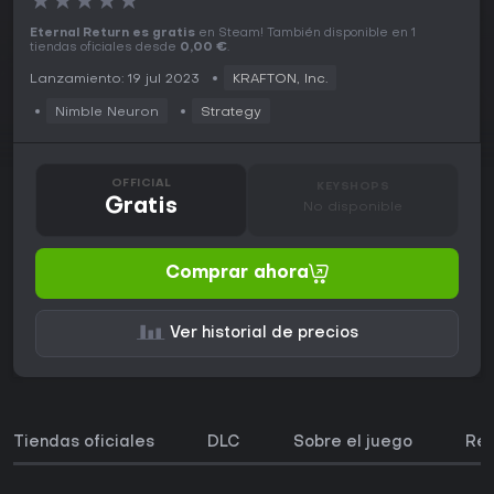
★
★
★
★
★
Eternal Return es gratis
en Steam! También disponible en 1
tiendas oficiales desde
0,00 €
.
Lanzamiento: 19 jul 2023
KRAFTON, Inc.
Nimble Neuron
Strategy
OFFICIAL
KEYSHOPS
Gratis
No disponible
Comprar ahora
Ver historial de precios
Tiendas oficiales
DLC
Sobre el juego
Req