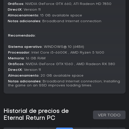
actualizaciones incluyen ajustes de balance, nuevos
Gráficos:
NVIDIA GeForce GTX 660, ATI Radeon HD 7850
personajes y cambios en ítems, como modificaciones en
DirectX:
Version 11
probabilidades de forja y la eliminación de elementos de la
Almacenamiento:
15 GB available space
temporada 8. Estos parches pulen la experiencia
Notas adicionales:
Broadband Internet connection
respondiendo a la comunidad sobre matchmaking y
variedad de modos.
Recomendado:
¿Merece la pena?
Eternal Return encaja perfecto si te gustan los battle
Sistema operativo:
WINDOWS® 10 (64Bit)
royales estratégicos con crafting y diversidad de
Procesador:
Intel Core i5-6600K , AMD Ryzen 5 1600
personajes, sobre todo si los MOBAs te enganchan por sus
Memoria:
16 GB RAM
combates centrados en habilidades. Las reseñas en Steam
Gráficos:
NVIDIA GeForce GTX 1060 , AMD Radeon RX 580
son mayoritariamente positivas, con 71.604 opiniones totales
DirectX:
Version 11
y un 70% de aprobación, aunque las de los últimos 30 días
Almacenamiento:
20 GB available space
son mixtas con un 66% positivo en 583 entradas. El juego
Notas adicionales:
Broadband Internet connection; Installing
sigue activo con temporadas y updates regulares hasta
the game on an SSD improves loading times.
2026, accesible gratis en PC. Si buscas survival táctico con
alto replay value gracias a su contenido en evolución, vale
la pena.
Historial de precios de
VER TODO
Eternal Return PC