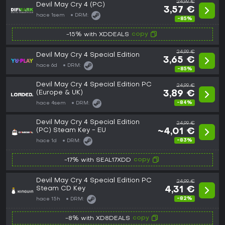
24,99 €
Devil May Cry 4 (PC)
3,57 €
hace 1sem
DRM:
-85%
copy
-15% with XDDEALS
24,99 €
Devil May Cry 4 Special Edition
3,65 €
hace 6d
DRM:
-85%
Devil May Cry 4 Special Edition PC
24,99 €
(Europe & UK)
3,89 €
-84%
hace 4sem
DRM:
Devil May Cry 4 Special Edition
24,99 €
(PC) Steam Key - EU
~4,01 €
-83%
hace 1d
DRM:
copy
-17% with SEAL17XDD
Devil May Cry 4 Special Edition PC
24,99 €
Steam CD Key
4,31 €
-82%
hace 15h
DRM:
copy
-8% with XD8DEALS