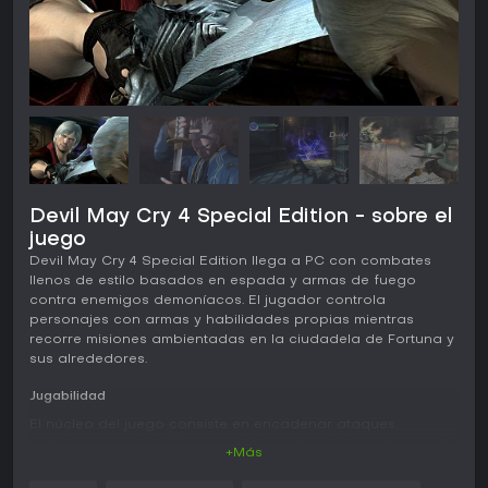
Devil May Cry 4 Special Edition - sobre el
juego
Devil May Cry 4 Special Edition llega a PC con combates
llenos de estilo basados en espada y armas de fuego
contra enemigos demoníacos. El jugador controla
personajes con armas y habilidades propias mientras
recorre misiones ambientadas en la ciudadela de Fortuna y
sus alrededores.
Jugabilidad
El núcleo del juego consiste en encadenar ataques,
esquivas y movimientos especiales para eliminar grupos de
+Más
enemigos y conseguir altas puntuaciones de estilo. Nero
cuenta con la espada Red Queen, el revólver Blue Rose y el