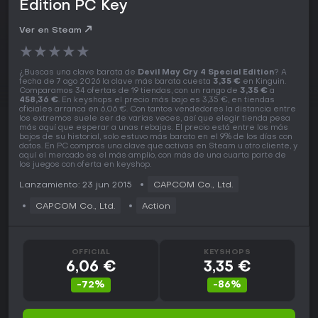
Edition PC Key
Ver en Steam
★
★
★
★
★
¿Buscas una clave barata de
Devil May Cry 4 Special Edition
? A
fecha de 7 ago 2026 la clave más barata cuesta
3,35 €
en Kinguin.
Comparamos 34 ofertas de 19 tiendas, con un rango de
3,35 €
a
458,36 €
. En keyshops el precio más bajo es 3,35 €, en tiendas
oficiales arranca en 6,06 €. Con tantos vendedores la distancia entre
los extremos suele ser de varias veces, así que elegir tienda pesa
más aquí que esperar a unas rebajas. El precio está entre los más
bajos de su historial, solo estuvo más barato en el 9% de los días con
datos. En PC compras una clave que activas en Steam u otro cliente, y
aquí el mercado es el más amplio, con más de una cuarta parte de
los juegos con oferta en keyshop.
Lanzamiento: 23 jun 2015
CAPCOM Co., Ltd.
CAPCOM Co., Ltd.
Action
OFFICIAL
KEYSHOPS
6,06 €
3,35 €
-72%
-86%