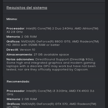
lineal dividida en misiones. Es posible repetirlas con
cualquiera de los cinco personajes disponibles, aunque
Requisitos del sistema
algunos están limitados a ciertos tramos de la historia. Esta
estructura invita a realizar varias partidas para probar
distintos estilos de combate sin modificar el diseño de los
Mínimo:
escenarios.
Procesador:
Intel(R) Core(TM) 2 Duo 2.4GHz, AMD Athlon(TM)
El modo Legendary Dark Knight aumenta la cantidad de
X2 2.8 GHz
enemigos en cada misión, elevando la dificultad y
Memoria:
2 GB RAM
ofreciendo más oportunidades para realizar combos
Gráficos:
NVIDIA(R) GeForce(R) 8800 GTS, AMD Radeon(TM)
largos. La opción Turbo incrementa la velocidad general del
HD 3850 with 512MB RAM or better
juego en un veinte por ciento, cambiando el ritmo de los
DirectX:
Version 10
enfrentamientos para quienes buscan una acción más
Almacenamiento:
27 GB available space
rápida. Estas incorporaciones amplían la rejugabilidad más
Notas adicionales:
DirectSound Support (DirectX® 9.0c);
allá de las dificultades habituales.
Some high end integrated graphics and modern gaming
laptops with a discrete GPU may work but have not been
Personajes jugables
tested, nor are they officially supported by Capcom.
Cinco combatientes distintos amplían el elenco original.
Nero actúa como protagonista principal gracias a su brazo
Recomendado:
demoníaco, que proporciona control de masas y remates
espectaculares. Dante regresa con su habitual
Procesador:
Intel(R) Core(TM) i3 3.0GHz, AMD FX-4100 3.6
combinación de ataques cuerpo a cuerpo y a distancia.
GHz
Vergil ofrece un enfoque más metódico y de alto daño,
Memoria:
2 GB RAM
adecuado tanto para jugadores nuevos como
Gráficos:
NVIDIA(R) GeForce(R) GTX 570, AMD Radeon(TM)
experimentados. Lady y Trish aportan opciones
HD 7790