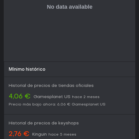
por lo que constituye un paquete completo para quienes
buscan su particular estilo de caza de demonios con
elegancia.
Mínimo histórico
Historial de precios de tiendas oficiales
4,06 €
Gamesplanet US
hace 2 meses
Precio más bajo ahora:
6,06 €
Gamesplanet US
Historial de precios de keyshops
2,76 €
Kinguin
hace 5 meses