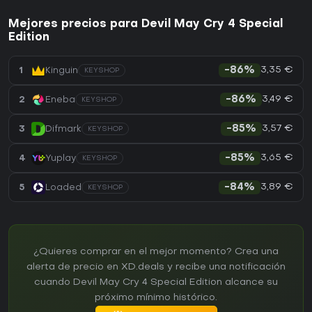
Mejores precios para Devil May Cry 4 Special
Edition
3,35 €
1
Kinguin
-86%
KEYSHOP
3,49 €
2
Eneba
-86%
KEYSHOP
3,57 €
3
Difmark
-85%
KEYSHOP
3,65 €
4
Yuplay
-85%
KEYSHOP
3,89 €
5
Loaded
-84%
KEYSHOP
¿Quieres comprar en el mejor momento? Crea una
alerta de precio en XD.deals y recibe una notificación
cuando Devil May Cry 4 Special Edition alcance su
próximo mínimo histórico.