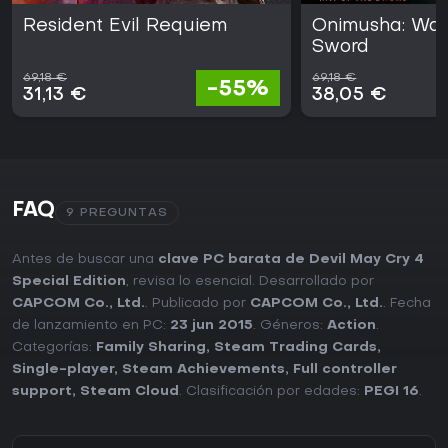
Resident Evil Requiem
Onimusha: Way
Sword
69,18 €
69,18 €
-55%
31,13 €
38,05 €
FAQ
9 PREGUNTAS
Antes de buscar una
clave PC barata de Devil May Cry 4
Special Edition
, revisa lo esencial. Desarrollado por
CAPCOM Co., Ltd.
. Publicado por
CAPCOM Co., Ltd.
. Fecha
de lanzamiento en PC:
23 jun 2015
. Géneros:
Action
.
Categorías:
Family Sharing
,
Steam Trading Cards
,
Single-player
,
Steam Achievements
,
Full controller
support
,
Steam Cloud
. Clasificación por edades:
PEGI 16
.