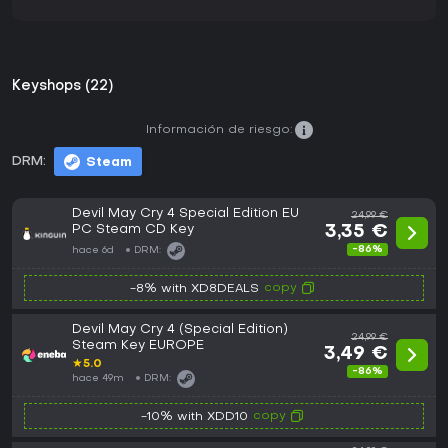
Keyshops (22)
Información de riesgo:
DRM:
Steam
Devil May Cry 4 Special Edition EU
24,99 €
PC Steam CD Key
3,35 €
-86%
hace 6d
DRM:
copy
-8% with XD8DEALS
Devil May Cry 4 (Special Edition)
24,99 €
Steam Key EUROPE
3,49 €
★
5.0
-86%
hace 49m
DRM:
copy
-10% with XDD10