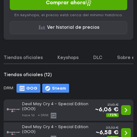
Comprar ahora
En keyshops, el precio está cerca del mínimo histórico.
Ver historial de precios
Tiendas oficiales
Keyshops
DLC
Sobre el
Tiendas oficiales (12)
DRM:
GOG
Steam
Devil May Cry 4 - Special Edition
21,65 €
(GOG)
~6,06 €
-72%
hace 1d
DRM:
Devil May Cry 4 - Special Edition
23,32 €
(GOG)
~6,58 €