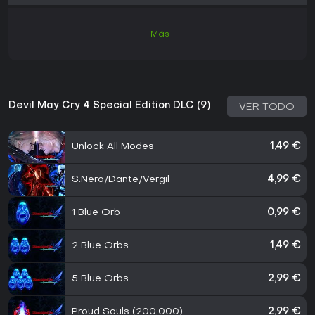
+Más
Devil May Cry 4 Special Edition DLC (9)
VER TODO
Unlock All Modes
1,49 €
S.Nero/Dante/Vergil
4,99 €
1 Blue Orb
0,99 €
2 Blue Orbs
1,49 €
5 Blue Orbs
2,99 €
Proud Souls (200,000)
2,99 €