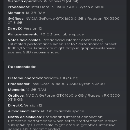
Sistema operativo:
Windows 11 (64 bit)
enfrentando amenazas desconocidas. Este telón de fondo
Procesador:
Intel Core i5-8500 / AMD Ryzen 5 3500
sci-fi respalda las mecánicas del juego, con el entorno
Memoria:
16 GB RAM
influyendo en las oportunidades de exploración y hacking.
Gráficos:
NVIDIA GeForce GTX 1660 6 GB / Radeon RX 5500
XT 8 GB
¿Merece la pena?
DirectX:
Version 12
Con lanzamiento previsto para el 16 de abril de 2026,
Almacenamiento:
40 GB available space
PRAGMATA genera expectación gracias a previews
Notas adicionales:
Broadband Internet connection;
prácticas positivas y la demo Sketchbook. Las primeras
Estimated performance when set to "Performance" preset:
impresiones elogian la fusión de combate, puzles y hacking,
1080p/45 fps. Framerate might drop in graphics-intensive
viéndolo como un enfoque fresco en los títulos de acción y
scenes. SSD recommended.
aventura. La disponibilidad de la demo facilita probarlo
antes de decidir, y los ajustes recientes a la fecha de salida
Recomendado:
basados en feedback demuestran la receptividad de
Capcom.
Sistema operativo:
Windows 11 (64 bit)
Para quienes disfrutan de juegos sci-fi centrados en la
Procesador:
Intel Core i5-8500 / AMD Ryzen 5 3500
narrativa con elementos cooperativos entre personajes,
Memoria:
16 GB RAM
PRAGMATA pinta prometedor. Las sesiones prácticas
Gráficos:
NVIDIA GeForce GTX 1660 6 GB / Radeon RX 5500
destacan un gunplay satisfactorio y una exploración
XT 8 GB
reflexiva, aunque aún está en preventa sin reseñas
DirectX:
Version 12
completas de usuarios. Si las aventuras para un jugador en
Almacenamiento:
40 GB available space
entornos atmosféricos te atraen, la demo puede ayudarte a
Notas adicionales:
Broadband Internet connection;
ver si encaja con tu estilo.
Estimated performance when set to "Performance" preset:
1080p/45 fps. Framerate might drop in graphics-intensive
scenes. SSD recommended.