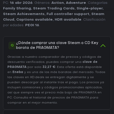
PC:
16 abr 2026
. Géneros:
Action
,
Adventure
. Categorías:
Family Sharing
,
Steam Trading Cards
,
Single-player
,
Steam Achievements
,
Full controller support
,
Steam
Cloud
,
Captions available
,
HDR available
. Clasificación
por edades:
PEGI 16
.
¿Dónde comprar una clave Steam o CD Key
Q
barata de PRAGMATA?
Gracias a nuestro comparador de precios y códigos de
descuento verificados, puedes comprar una
clave de
PRAGMATA
por solo
32,27 €
. Esta oferta está disponible
en
Eneba
y es una de las más baratas del mercado. Todas
las claves en XD.deals se entregan digitalmente y se
pueden descargar al instante tras el pago. Los precios ya
incluyen comisiones y códigos promocionales aplicados,
así que siempre ves el precio más bajo de PRAGMATA en
PC
. Consulta el
historial de precios de PRAGMATA
para
comprar en el mejor momento.