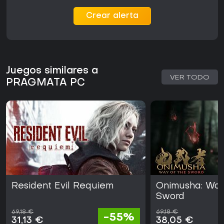
Crear alerta
Juegos similares a
VER TODO
PRAGMATA PC
Resident Evil Requiem
Onimusha: Way
Sword
69,18 €
69,18 €
-55%
31,13 €
38,05 €