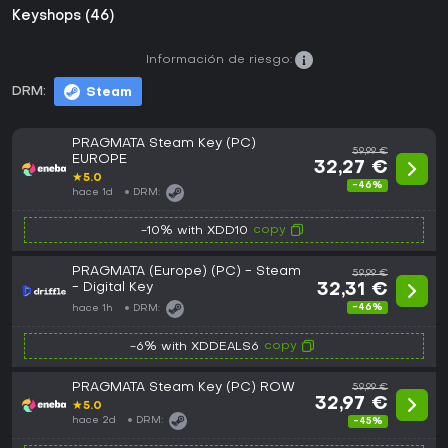
Keyshops (46)
Información de riesgo:
DRM:
Steam
PRAGMATA Steam Key (PC)
59,99 €
EUROPE
32,27 €
★
5.0
-46%
hace 1d
DRM:
copy
-10% with XDD10
PRAGMATA (Europe) (PC) - Steam
59,99 €
- Digital Key
32,31 €
-46%
hace 1h
DRM:
copy
-6% with XDDEALS6
PRAGMATA Steam Key (PC) ROW
59,99 €
32,97 €
★
5.0
hace 2d
DRM:
-45%