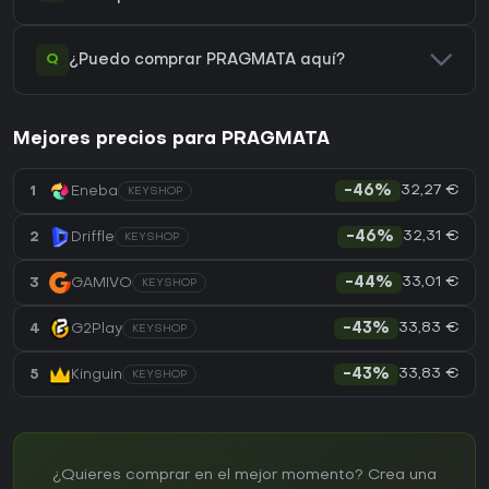
Q
¿Puedo comprar PRAGMATA aquí?
Mejores precios para PRAGMATA
32,27 €
1
Eneba
-46%
KEYSHOP
32,31 €
2
Driffle
-46%
KEYSHOP
33,01 €
3
GAMIVO
-44%
KEYSHOP
33,83 €
4
G2Play
-43%
KEYSHOP
33,83 €
5
Kinguin
-43%
KEYSHOP
¿Quieres comprar en el mejor momento? Crea una