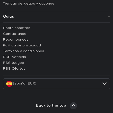
Tiendas de juegos y cupones
Guías
FAQ
Sobre nosotros
Guías y tutoriales
Contáctanos
¿Cómo activar una CD Key de Steam?
Recompensas
¿Cómo activar una CD Key de Epic Games?
Política de privacidad
Términos y condiciones
¿Cómo activar una CD Key de GOG?
RSS Noticias
¿Cómo activar una CD Key de Ubisoft Connect?
RSS Juegos
¿Cómo activar una CD Key de EA App?
RSS Ofertas
¿Cómo activar una CD Key de Battle.net?
España (EUR)
Back to the top