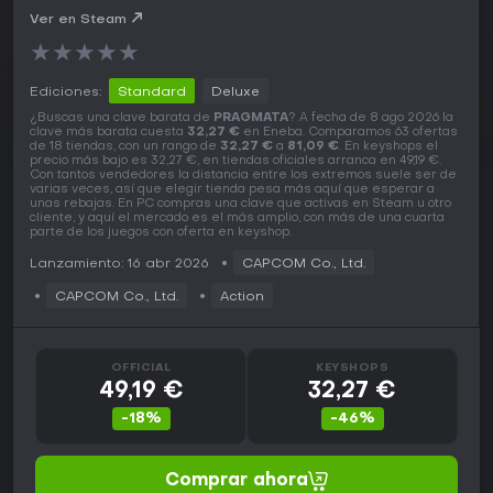
Ver en Steam
★
★
★
★
★
Ediciones:
Standard
Deluxe
¿Buscas una clave barata de
PRAGMATA
? A fecha de 8 ago 2026 la
clave más barata cuesta
32,27 €
en Eneba. Comparamos 63 ofertas
de 18 tiendas, con un rango de
32,27 €
a
81,09 €
. En keyshops el
precio más bajo es 32,27 €, en tiendas oficiales arranca en 49,19 €.
Con tantos vendedores la distancia entre los extremos suele ser de
varias veces, así que elegir tienda pesa más aquí que esperar a
unas rebajas. En PC compras una clave que activas en Steam u otro
cliente, y aquí el mercado es el más amplio, con más de una cuarta
parte de los juegos con oferta en keyshop.
Lanzamiento: 16 abr 2026
CAPCOM Co., Ltd.
CAPCOM Co., Ltd.
Action
OFFICIAL
KEYSHOPS
49,19 €
32,27 €
-18%
-46%
Comprar ahora