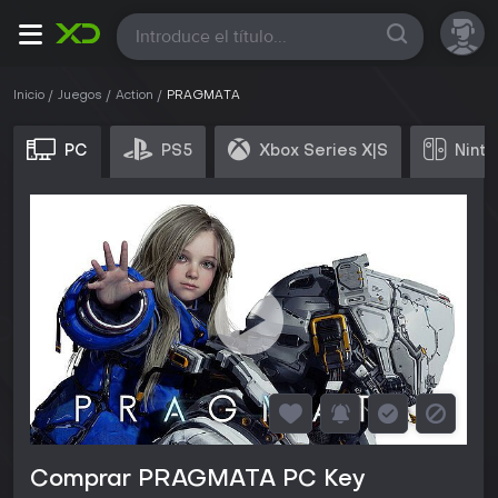
Todas
Inicio
Juegos
Action
PRAGMATA
PC
PS5
Xbox Series X|S
Ninte
Comprar PRAGMATA PC Key