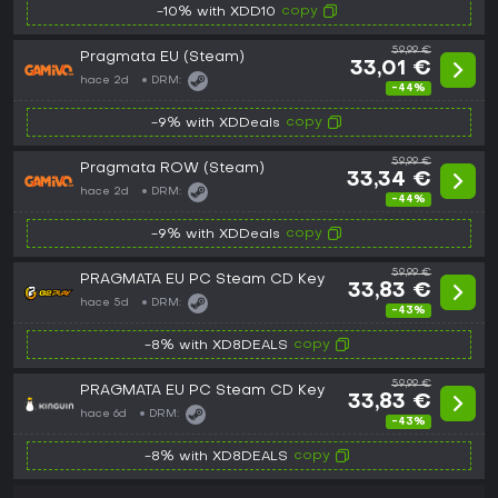
copy
-10% with XDD10
59,99 €
Pragmata EU (Steam)
33,01 €
hace 2d
DRM:
-44%
copy
-9% with XDDeals
59,99 €
Pragmata ROW (Steam)
33,34 €
hace 2d
DRM:
-44%
copy
-9% with XDDeals
59,99 €
PRAGMATA EU PC Steam CD Key
33,83 €
hace 5d
DRM:
-43%
copy
-8% with XD8DEALS
59,99 €
PRAGMATA EU PC Steam CD Key
33,83 €
hace 6d
DRM:
-43%
copy
-8% with XD8DEALS