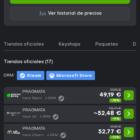
Ver historial de precios
Tiendas oficiales
Keyshops
Paquetes
DL
Tiendas oficiales (17)
DRM:
Steam
Microsoft Store
59,99 €
PRAGMATA
49,19 €
hace 19sem
DRM:
-18%
58,31 €
PRAGMATA
~52,48 €
hace 2d
DRM:
-9%
59,99 €
PRAGMATA
52,77 €
hace 20sem
DRM:
-12%