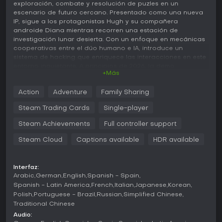
exploración, combate y resolución de puzles en un
escenario de futuro cercano. Presentado como una nueva
IP, sigue a los protagonistas Hugh y su compañera
androide Diana mientras recorren una estación de
investigación lunar desierta. Con un enfoque en mecánicas
cooperativas entre el dúo humano e IA, introduce un
sistema de hacking que enriquece las interacciones en este
entorno inquietante. A principios de 2026, la demo
+Más
PRAGMATA Sketchbook permite probar la experiencia
principal antes del lanzamiento completo.
Action
Adventure
Family Sharing
Jugabilidad
Steam Trading Cards
Single-player
En PRAGMATA, el núcleo del gameplay gira en torno al
trabajo en equipo entre Hugh y Diana para avanzar por la
Steam Achievements
Full controller support
estación de investigación lunar. Hugh se encarga de
Steam Cloud
Captions available
HDR available
acciones directas como el combate y el desplazamiento,
mientras Diana apoya con hacking y manipulación del
entorno. El sistema de combate, visible en la demo
Sketchbook, exige estrategia, combinando reflejos rápidos
Interfaz:
Arabic
German
English
Spanish - Spain
con habilidades de resolución de problemas. La
exploración es fundamental, ya que los fríos pasillos
Spanish - Latin America
French
Italian
Japanese
Korean
abandonados de la estación ocultan secretos que
Polish
Portuguese - Brazil
Russian
Simplified Chinese
requieren navegación precisa e interacciones cuidadosas.
Traditional Chinese
Audio:
El hacking brilla como mecánica principal, permitiendo a