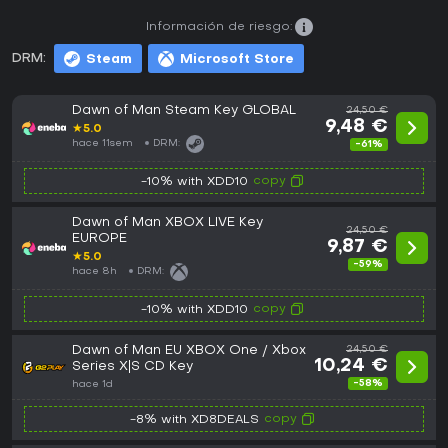
Información de riesgo:
DRM:
Steam
Microsoft Store
Dawn of Man Steam Key GLOBAL
24,50 €
9,48 €
★
5.0
hace 11sem
DRM:
-61%
copy
-10% with XDD10
Dawn of Man XBOX LIVE Key
24,50 €
EUROPE
9,87 €
★
5.0
-59%
hace 8h
DRM:
copy
-10% with XDD10
Dawn of Man EU XBOX One / Xbox
24,50 €
10,24 €
Series X|S CD Key
-58%
hace 1d
copy
-8% with XD8DEALS