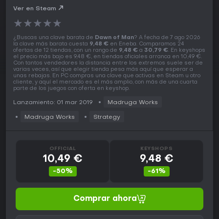
Ver en Steam
★
★
★
★
★
¿Buscas una clave barata de
Dawn of Man
? A fecha de 7 ago 2026
la clave más barata cuesta
9,48 €
en Eneba. Comparamos 24
ofertas de 12 tiendas, con un rango de
9,48 €
a
30,79 €
. En keyshops
el precio más bajo es 9,48 €, en tiendas oficiales arranca en 10,49 €.
Con tantos vendedores la distancia entre los extremos suele ser de
varias veces, así que elegir tienda pesa más aquí que esperar a
unas rebajas. En PC compras una clave que activas en Steam u otro
cliente, y aquí el mercado es el más amplio, con más de una cuarta
parte de los juegos con oferta en keyshop.
Lanzamiento: 01 mar 2019
Madruga Works
Madruga Works
Strategy
OFFICIAL
KEYSHOPS
10,49 €
9,48 €
-50%
-61%
Comprar ahora