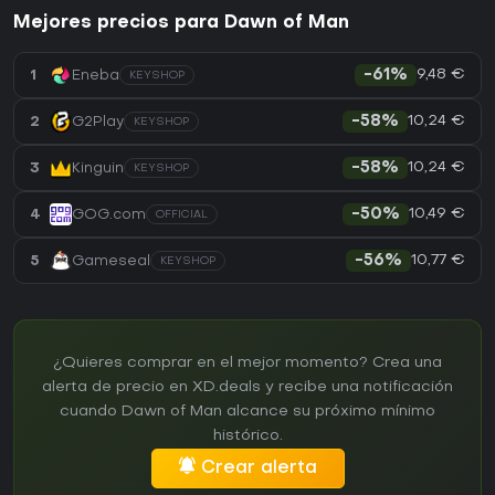
Mejores precios para Dawn of Man
9,48 €
1
Eneba
-61%
KEYSHOP
10,24 €
2
G2Play
-58%
KEYSHOP
10,24 €
3
Kinguin
-58%
KEYSHOP
10,49 €
4
GOG.com
-50%
OFFICIAL
10,77 €
5
Gameseal
-56%
KEYSHOP
¿Quieres comprar en el mejor momento? Crea una
alerta de precio en XD.deals y recibe una notificación
cuando Dawn of Man alcance su próximo mínimo
histórico.
Crear alerta