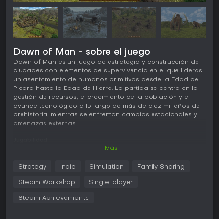
Dawn of Man - sobre el juego
Dawn of Man es un juego de estrategia y construcción de
ciudades con elementos de supervivencia en el que lideras
un asentamiento de humanos primitivos desde la Edad de
Piedra hasta la Edad de Hierro. La partida se centra en la
gestión de recursos, el crecimiento de la población y el
avance tecnológico a lo largo de más de diez mil años de
prehistoria, mientras se enfrentan cambios estacionales y
amenazas externas.
Jugabilidad
+Más
El ciclo principal consiste en enviar a los aldeanos a cazar
animales para obtener carne, pieles y huesos, además de
Strategy
Indie
Simulation
Family Sharing
recolectar recursos del entorno como fruta, bayas, madera,
sílex y piedra. Estos materiales sirven para producir comida,
Steam Workshop
Single-player
fabricar herramientas y levantar construcciones. Las zonas
de trabajo permiten asignar tareas concretas, como áreas
Steam Achievements
de caza o puntos de recolección, facilitando la
organización a medida que el asentamiento crece.