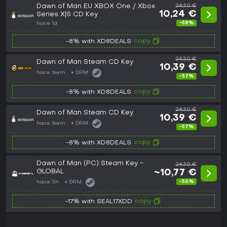
Dawn of Man EU XBOX One / Xbox
24,50 €
10,24 €
Series X|S CD Key
-58%
hace 1d
copy
-8% with XD8DEALS
24,50 €
Dawn of Man Steam CD Key
10,39 €
hace 1sem
DRM:
-57%
copy
-8% with XD8DEALS
24,50 €
Dawn of Man Steam CD Key
10,39 €
hace 1sem
DRM:
-57%
copy
-8% with XD8DEALS
Dawn of Man (PC) Steam Key -
24,50 €
GLOBAL
~10,77 €
-56%
hace 5h
DRM:
copy
-17% with SEAL17XDD