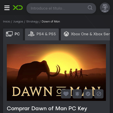
Todas
Inicio
Juegos
Strategy
Dawn of Man
PC
PS4 & PS5
Xbox One & Xbox Seri
Comprar Dawn of Man PC Key