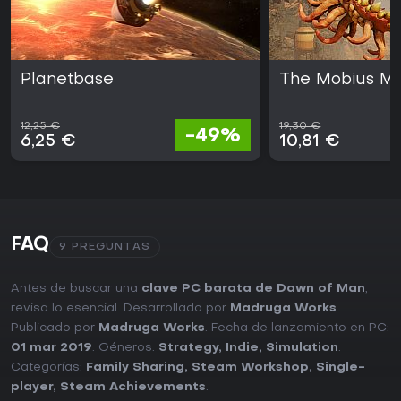
Planetbase
The Mobius M
12,25 €
19,30 €
-49%
6,25 €
10,81 €
FAQ
9 PREGUNTAS
Antes de buscar una
clave PC barata de Dawn of Man
,
revisa lo esencial. Desarrollado por
Madruga Works
.
Publicado por
Madruga Works
. Fecha de lanzamiento en PC:
01 mar 2019
. Géneros:
Strategy
,
Indie
,
Simulation
.
Categorías:
Family Sharing
,
Steam Workshop
,
Single-
player
,
Steam Achievements
.