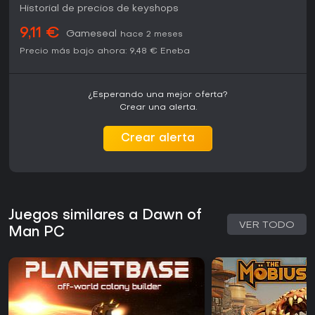
mantenimiento años después de su lanzamiento,
Historial de precios de keyshops
manteniendo su estabilidad en PC. Quienes busquen un
título de estrategia para un solo jugador centrado en la
9,11 €
Gameseal
hace 2 meses
gestión de un asentamiento prehistórico encontrarán una
Precio más bajo ahora:
9,48 €
Eneba
profundidad constante en sus modos y escenarios.
¿Esperando una mejor oferta?
Crear una alerta.
Crear alerta
Juegos similares a Dawn of
VER TODO
Man PC