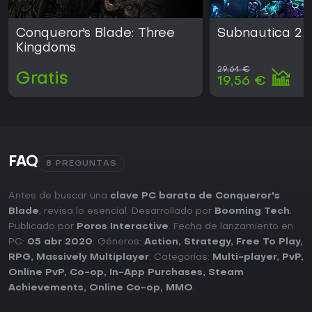
Conqueror's Blade: Three
Subnautica 2
Kingdoms
29,64 €
Gratis
19,56 €
FAQ
8 PREGUNTAS
Antes de buscar una
clave PC barata de Conqueror's
Blade
, revisa lo esencial. Desarrollado por
Booming Tech
.
Publicado por
Poros Interactive
. Fecha de lanzamiento en
PC:
05 abr 2020
. Géneros:
Action
,
Strategy
,
Free To Play
,
RPG
,
Massively Multiplayer
. Categorías:
Multi-player
,
PvP
,
Online PvP
,
Co-op
,
In-App Purchases
,
Steam
Achievements
,
Online Co-op
,
MMO
.