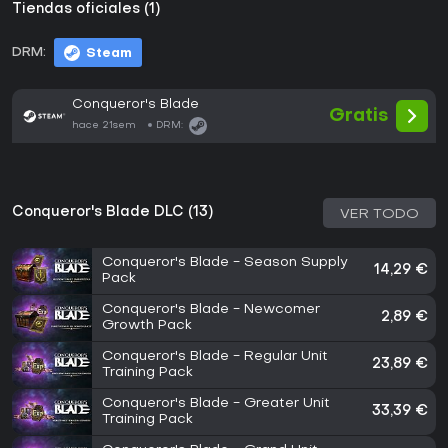
Tiendas oficiales (1)
DRM:
Steam
Conqueror's Blade
Gratis
hace 21sem
DRM:
Conqueror's Blade DLC (13)
VER TODO
Conqueror's Blade - Season Supply
14,29 €
Pack
Conqueror's Blade - Newcomer
2,89 €
Growth Pack
Conqueror's Blade - Regular Unit
23,89 €
Training Pack
Conqueror's Blade - Greater Unit
33,39 €
Training Pack