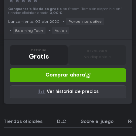
★
★
★
★
★
Conqueror's Blade es gratis
en Steam! También disponible en 1
tiendas oficiales desde
0,00 €
.
Lanzamiento: 05 abr 2020
Poros Interactive
Booming Tech
Action
OFFICIAL
KEYSHOPS
Gratis
No disponible
Comprar ahora
Ver historial de precios
Tiendas oficiales
DLC
Sobre el juego
Req