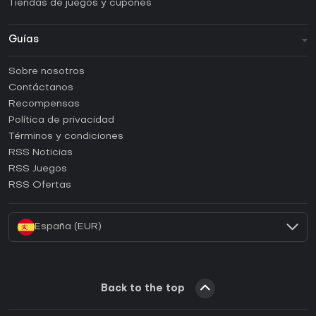
Tiendas de juegos y cupones
Guías
FAQ
Sobre nosotros
Guías y tutoriales
Contáctanos
¿Cómo activar una CD Key de Steam?
Recompensas
¿Cómo activar una CD Key de Epic Games?
Política de privacidad
Términos y condiciones
¿Cómo activar una CD Key de GOG?
RSS Noticias
¿Cómo activar una CD Key de Ubisoft Connect?
RSS Juegos
¿Cómo activar una CD Key de EA App?
RSS Ofertas
¿Cómo activar una CD Key de Battle.net?
España (EUR)
Back to the top